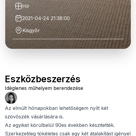
Hír
2021-04-24 21:38:00
Kisgyőr
Eszközbeszerzés
Idéglenes műhelyem berendezése
Az elmúlt hónapokban lehetőségem nyílt két
szövőszék vásárlására is.
Az egyiket körülbelül 90es években készitették.
Szerkezetileg tökéletes csak egy két átalakítást igényel