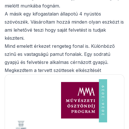
mielött munkába fognám.
A másik egy kifogastalan állapotú 4 nyüstös
szövöszék. Vásároltam hozzá minden olyan eszközt is
ami lehetővé teszi hogy saját felvetést is tudjak
késziteni.
Mind emelett érkezet rengeteg fonal is. Különböző
szìnű es vastagságú pamut fonalak. Egy sodratú
gyapjú és felvetésre alkalmas cérnázott gyapjú.
Megkezdtem a tervett szöttesek elkészítését