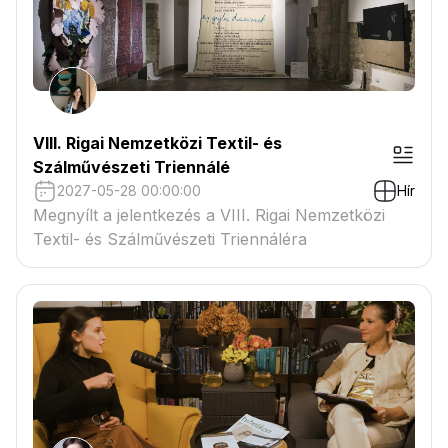
VIII. Rigai Nemzetközi Textil- és
Szálművészeti Triennálé
2027-05-28 00:00:00
Hír
Megnyílt a jelentkezés a VIII. Rigai Nemzetközi
Textil- és Szálművészeti Triennáléra