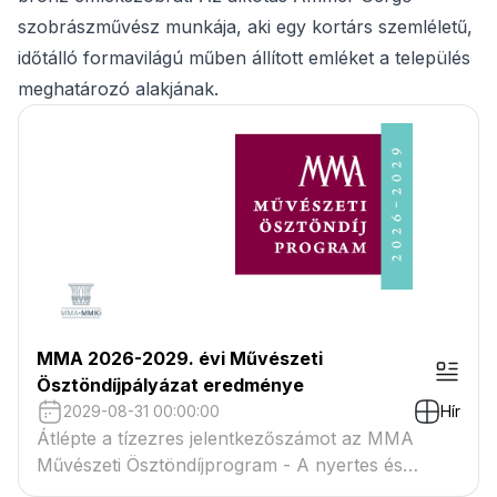
szobrászművész munkája, aki egy kortárs szemléletű,
időtálló formavilágú műben állított emléket a település
meghatározó alakjának.
MMA 2026-2029. évi Művészeti
Ösztöndíjpályázat eredménye
2029-08-31 00:00:00
Hír
Átlépte a tízezres jelentkezőszámot az MMA
Művészeti Ösztöndíjprogram - A nyertes és
tartaléklistás pályázók névsora megtekinthető a