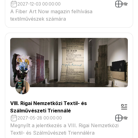
2027-12-03 00:00:00
Hír
A Fiber Art Now magazin felhívása
textilművészek számára
VIII. Rigai Nemzetközi Textil- és
Szálművészeti Triennálé
2027-05-28 00:00:00
Hír
Megnyílt a jelentkezés a VIII. Rigai Nemzetközi
Textil- és Szálművészeti Triennáléra