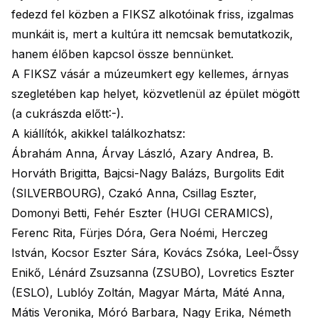
fedezd fel közben a FIKSZ alkotóinak friss, izgalmas
munkáit is, mert a kultúra itt nemcsak bemutatkozik,
hanem élőben kapcsol össze bennünket.
A FIKSZ vásár a múzeumkert egy kellemes, árnyas
szegletében kap helyet, közvetlenül az épület mögött
(a cukrászda előtt:-).
A kiállítók, akikkel találkozhatsz:
Ábrahám Anna, Árvay László, Azary Andrea, B.
Horváth Brigitta, Bajcsi-Nagy Balázs, Burgolits Edit
(SILVERBOURG), Czakó Anna, Csillag Eszter,
Domonyi Betti, Fehér Eszter (HUGI CERAMICS),
Ferenc Rita, Fürjes Dóra, Gera Noémi, Herczeg
István, Kocsor Eszter Sára, Kovács Zsóka, Leel-Őssy
Enikő, Lénárd Zsuzsanna (ZSUBO), Lovretics Eszter
(ESLO), Lublóy Zoltán, Magyar Márta, Máté Anna,
Mátis Veronika, Móró Barbara, Nagy Erika, Németh