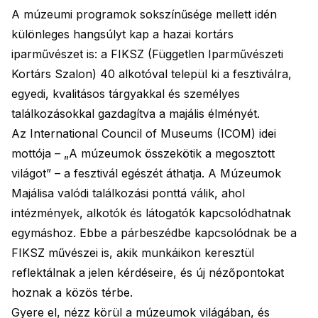
A múzeumi programok sokszínűsége mellett idén
különleges hangsúlyt kap a hazai kortárs
iparművészet is: a FIKSZ (Független Iparművészeti
Kortárs Szalon) 40 alkotóval települ ki a fesztiválra,
egyedi, kvalitásos tárgyakkal és személyes
találkozásokkal gazdagítva a majális élményét.
Az International Council of Museums (ICOM) idei
mottója – „A múzeumok összekötik a megosztott
világot” – a fesztivál egészét áthatja. A Múzeumok
Majálisa valódi találkozási ponttá válik, ahol
intézmények, alkotók és látogatók kapcsolódhatnak
egymáshoz. Ebbe a párbeszédbe kapcsolódnak be a
FIKSZ művészei is, akik munkáikon keresztül
reflektálnak a jelen kérdéseire, és új nézőpontokat
hoznak a közös térbe.
Gyere el, nézz körül a múzeumok világában, és