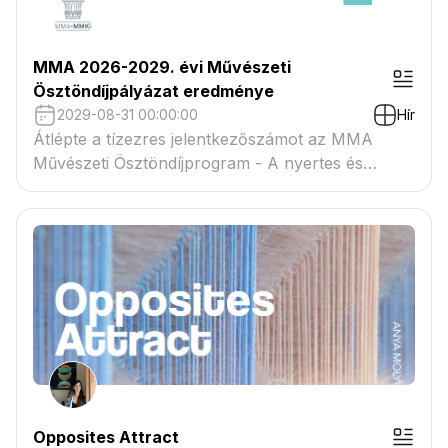
MMA 2026-2029. évi Művészeti
Ösztöndíjpályázat eredménye
2029-08-31 00:00:00
Hír
Átlépte a tízezres jelentkezőszámot az MMA
Művészeti Ösztöndíjprogram - A nyertes és
tartaléklistás pályázók névsora megtekinthető a
csatolmányban
Opposites Attract