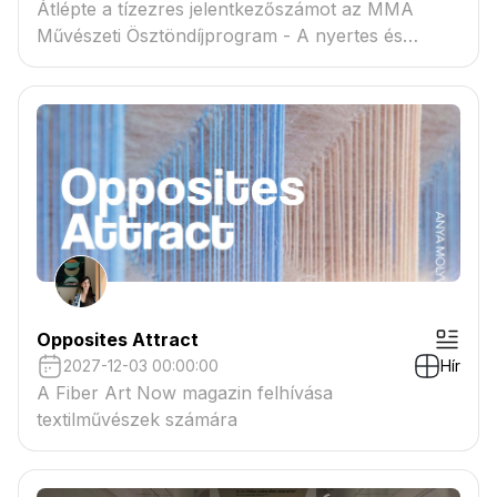
Átlépte a tízezres jelentkezőszámot az MMA
Művészeti Ösztöndíjprogram - A nyertes és
tartaléklistás pályázók névsora megtekinthető a
csatolmányban
Opposites Attract
2027-12-03 00:00:00
Hír
A Fiber Art Now magazin felhívása
textilművészek számára