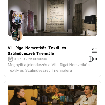
VIII. Rigai Nemzetközi Textil- és
Szálművészeti Triennálé
2027-05-28 00:00:00
Hír
Megnyílt a jelentkezés a VIII. Rigai Nemzetközi
Textil- és Szálművészeti Triennáléra