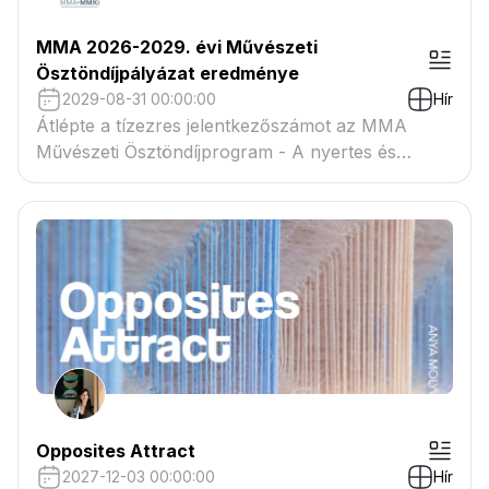
MMA 2026-2029. évi Művészeti
Ösztöndíjpályázat eredménye
2029-08-31 00:00:00
Hír
Átlépte a tízezres jelentkezőszámot az MMA
Művészeti Ösztöndíjprogram - A nyertes és
tartaléklistás pályázók névsora megtekinthető a
csatolmányban
Opposites Attract
2027-12-03 00:00:00
Hír