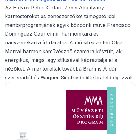
Az Eötvös Péter Kortárs Zenei Alapítvány
karmestereket és zeneszerzőket támogató idei
mentorprogramjának egyik központi műve Francisco
Domínguez Gaur című, harmonikára és
nagyzenekarra írt darabja. A mű kifejezetten Olga
Morral harmonikaművésznő számára készült, aki
energikus, mégis lágy stílusával kápráztatja el a
nézőket. A mentoráltak továbbá Brahms A-dúr
szerenádját és Wagner Siegfried-idilljét is feldolgozzák.