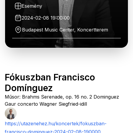
Esemény
2024-02-08 19:00:00
Budapest Music Center, Koncertterem
Fókuszban Francisco
Domínguez
Műsor: Brahms Serenade, op. 16 no. 2 Dominguez
Gaur concerto Wagner Siegfried-idill
https://utazenehez.hu/koncertek/fokuszban-
francisco-dominguez-2024-02-08-190000