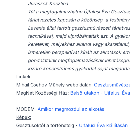
Juraszek Krisztina
Túl a megfogalmazhatón Újfalusi Éva Gesztusok
tárlatvezetés kapcsán a közönség, a festménye
Levente által tartott gesztusművészeti tárlat
technikával, majd kipróbálhatták azt. A gyako
kereteket, melyekhez akarva vagy akaratlanul,
ismeretlen perspektívát kínált az alkotások ér
gondolataink megfogalmazásának lehetősége. A
kizáró koncentrációs gyakorlat saját magaddal
Linkek
:
Mihail Csehov Műhely weboldalán:
Gesztusművészet
MagNet Közösségi Ház:
Belső utakon - Ujfalusi Éva 
MODEM:
Amikor megmozdul az alkotás
Képek:
Gesztusoktól a történeteig -
Ujfalusi Éva kiállításán