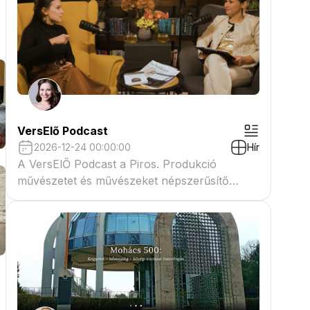
VersElő Podcast
2026-12-24 00:00:00
Hír
A VersElŐ Podcast a Piros. Produkció
művészetet és művészeket népszerűsítő
beszélgető műsora