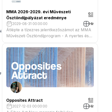
MMA 2026-2029. évi Művészeti
Ösztöndíjpályázat eredménye
2029-08-31 00:00:00
Hír
Átlépte a tízezres jelentkezőszámot az MMA
i
Művészeti Ösztöndíjprogram - A nyertes és
tartaléklistás pályázók névsora megtekinthető
a csatolmányban
a
Opposites Attract
2027-12-03 00:00:00
Hír