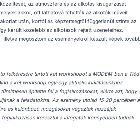
özelítését, az atmoszféra és az alkotás kisugárzását
elyek akkor, ott láthatóvá tehették az alkotók műveit.
korlat után, kortól és képzettségtől függetlenül szinte az
gy került közelebb az alkotások rejtett üzeneteihez.
it - illetve megosztom az eseményekről készült képek tovább
tó felkérésére tartott két workshopot a MODEM-ben a Tiéd
ind a két workshop egy-egy aktuális kiállításunkhoz
ürelmesen építette fel a foglalkozásokat, elérte azt, hogy 
ljának a feladatoktra. Az esemény utolsó 15-20 percében a
 műre és különböző mozgásokat végeztek hozzájuk
n foglalkozáson keresztül a látogatók könnyebben tudnak