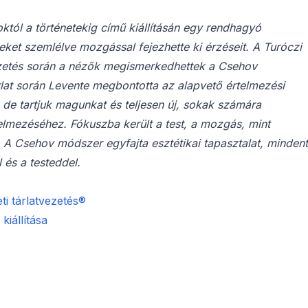
tól a történetekig című kiállításán egy rendhagyó
ket szemlélve mozgással fejezhette ki érzéseit. A Turóczi
vezetés során a nézők megismerkedhettek a Csehov
rlat során Levente megbontotta az alapvető értelmezési
 de tartjuk magunkat és teljesen új, sokak számára
telmezéséhez. Fókuszba került a test, a mozgás, mint
 Csehov módszer egyfajta esztétikai tapasztalat, mindent
 és a testeddel.
i tárlatvezetés®
kiállítása