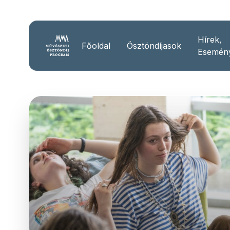
Hírek,
Főoldal
Ösztöndíjasok
Esemén