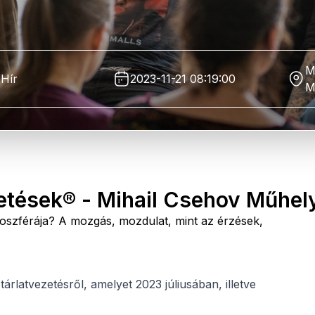
M
Hír
2023-11-21 08:19:00
M
etések® - Mihail Csehov Műhel
moszférája? A mozgás, mozdulat, mint az érzések,
rlatvezetésről, amelyet 2023 júliusában, illetve