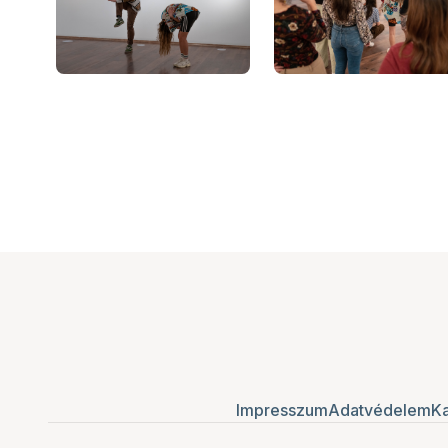
Impresszum
Adatvédelem
Ka