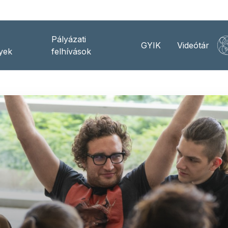
Pályázati
GYIK
Videótár
yek
felhívások