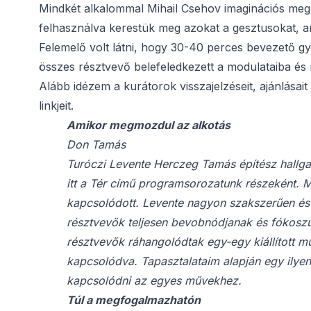
Mindkét alkalommal Mihail Csehov imaginációs megk
felhasználva kerestük meg azokat a gesztusokat, am
Felemelő volt látni, hogy 30-40 perces bevezető gya
összes résztvevő belefeledkezett a modulataiba és í
Alább idézem a kurátorok visszajelzéseit, ajánlása
linkjeit.
Amikor megmozdul az alkotás
Don Tamás
Turóczi Levente Herczeg Tamás építész hallga
itt a Tér című programsorozatunk részeként. M
kapcsolódott. Levente nagyon szakszerűen és t
résztvevők teljesen bevobnódjanak és fókoszu
résztvevők ráhangolódtak egy-egy kiállított
kapcsolódva. Tapasztalataim alapján egy ilye
kapcsolódni az egyes művekhez.
Túl a megfogalmazhatón