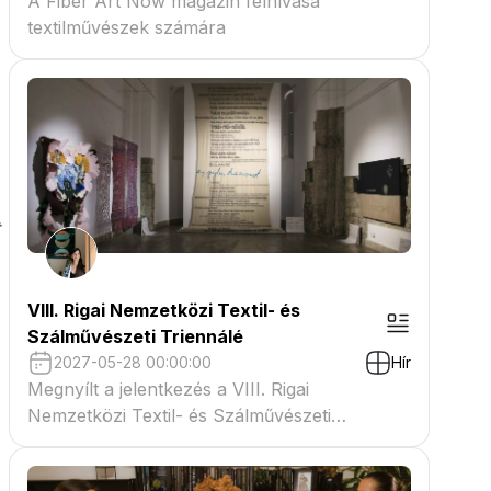
A Fiber Art Now magazin felhívása
textilművészek számára
VIII. Rigai Nemzetközi Textil- és
Szálművészeti Triennálé
2027-05-28 00:00:00
Hír
Megnyílt a jelentkezés a VIII. Rigai
Nemzetközi Textil- és Szálművészeti
Triennáléra