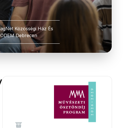
agNet Közösségi Ház És
ODEM Debrecen
y