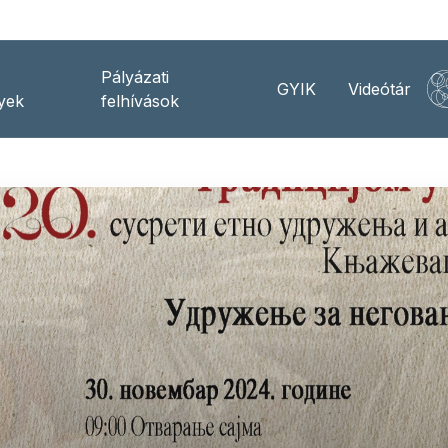
Pályázati
GYIK
Videótár
yek
felhívások