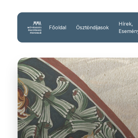
Hírek,
Főoldal
Ösztöndíjasok
Esemén