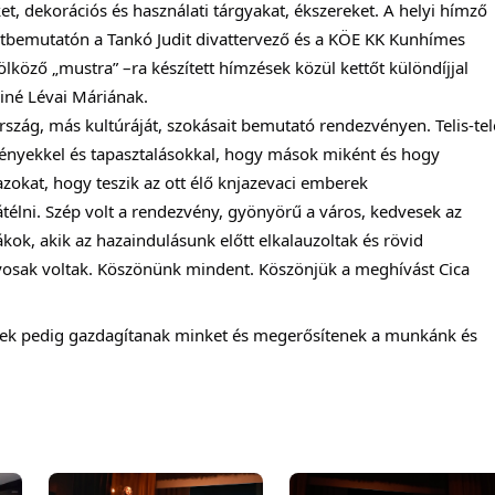
et, dekorációs és használati tárgyakat, ékszereket. A helyi hímző 
vatbemutatón a Tankó Judit divattervező és a KÖE KK Kunhímes 
lköző „mustra” –ra készített hímzések közül kettőt különdíjjal 
iné Lévai Máriának. 
rszág, más kultúráját, szokásait bemutató rendezvényen. Telis-tele
nyekkel és tapasztalásokkal, hogy mások miként és hogy 
okat, hogy teszik az ott élő knjazevaci emberek 
átélni. Szép volt a rendezvény, gyönyörű a város, kedvesek az 
ok, akik az hazaindulásunk előtt elkalauzoltak és rövid 
nyosak voltak. Köszönünk mindent. Köszönjük a meghívást Cica 
gek pedig gazdagítanak minket és megerősítenek a munkánk és 