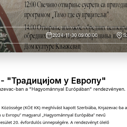
Hír
2024-11-30 09:00:00
S
- "Традицијом у Европу"
njazevac-ban a "Hagyománnyal Európában" rendezvényen.
özössége (KÖE KK) meghívást kapott Szerbiába, Knjazevac-ba az
 u Evropu” magyarul „Hagyománnyal Európába” nevű 
esület 20. évfordulós ünnepségére. A rendezvényt ölelő 