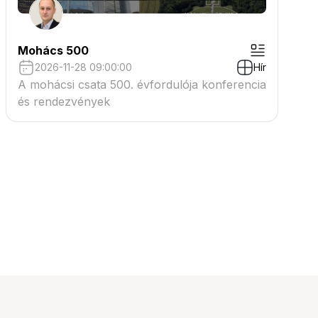
Mohács 500
2026-11-28 09:00:00
Hír
A mohácsi csata 500. évfordulója konferencia
és rendezvények