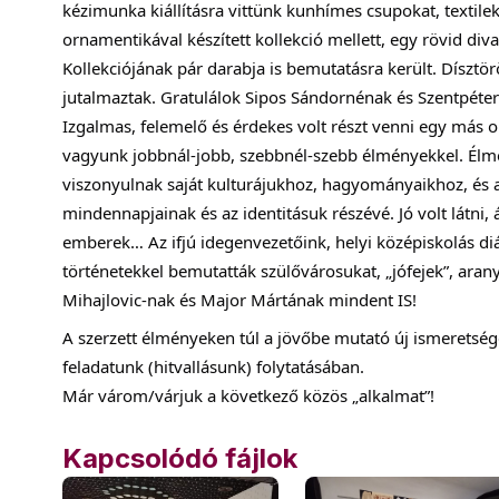
kézimunka kiállításra vittünk kunhímes csupokat, textilek
ornamentikával készített kollekció 
mellett, egy rövid di
Kollekciójának pár darabja is bemutatásra került. Dísztörö
jutalmaztak. Gratulálok Sipos Sándornénak és Szentpéter
Izgalmas, felemelő és érdekes volt részt venni egy más o
vagyunk jobbnál-jobb, szebbnél-szebb élményekkel. Élmé
viszonyulnak saját kulturájukhoz, hagyományaikhoz, és az
mindennapjainak és az identitásuk részévé. Jó volt látni, 
emberek… Az ifjú idegenvezetőink, helyi középiskolás diák
történetekkel bemutatták szülővárosukat, „jófejek”, ara
Mihajlovic-nak és Major Mártának mindent IS! 
A szerzett élményeken túl a jövőbe mutató új ismeretsé
feladatunk (hitvallásunk) folytatásában.
Már várom/várjuk a következő közös „alkalmat”!
Kapcsolódó fájlok