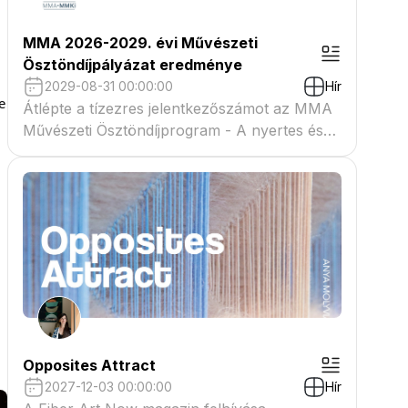
MMA 2026-2029. évi Művészeti
Ösztöndíjpályázat eredménye
2029-08-31 00:00:00
Hír
 
Átlépte a tízezres jelentkezőszámot az MMA
Művészeti Ösztöndíjprogram - A nyertes és
tartaléklistás pályázók névsora megtekinthető
a csatolmányban
Opposites Attract
2027-12-03 00:00:00
Hír