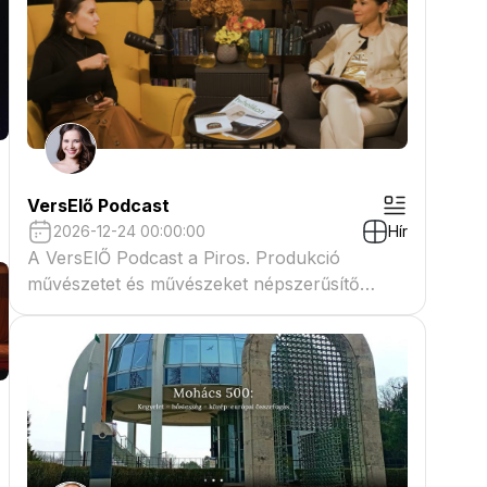
VersElő Podcast
2026-12-24 00:00:00
Hír
A VersElŐ Podcast a Piros. Produkció
művészetet és művészeket népszerűsítő
beszélgető műsora