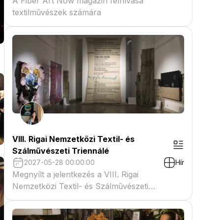
A Fiber Art Now magazin felhívása
textilművészek számára
VIII. Rigai Nemzetközi Textil- és
Szálművészeti Triennálé
2027-05-28 00:00:00
Hír
Megnyílt a jelentkezés a VIII. Rigai
Nemzetközi Textil- és Szálművészeti
Triennáléra