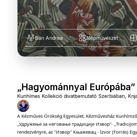
Bán Andrea
Népművészet
„Hagyománnyal Európába” 
Kunhímes Kollekció divatbemutató Szerbiában, K
A Kézműves Örökség Egyesület, Kézművesház Kunhímző K
„Удружење за неговање традиције Извор”- „Tradicijom
rendezvényre, az "Извор" Књажевац - Izvor (Forrás) Egy