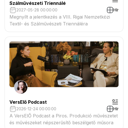
Szálművészeti Triennálé
2027-05-28 00:00:00
Hír
Megnyílt a jelentkezés a VIII. Rigai Nemzetközi
Textil- és Szálművészeti Triennáléra
VersElő Podcast
2026-12-24 00:00:00
Hír
A VersElŐ Podcast a Piros. Produkció művészetet
és művészeket népszerűsítő beszélgető műsora