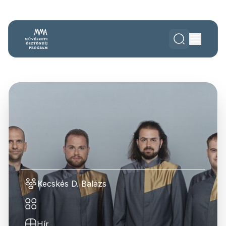
Kecskés D. Balázs
Hír