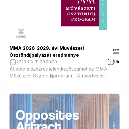
MMA 2026-2029. évi Művészeti
Ösztöndíjpályázat eredménye
2029-08-31 00:00:00
Hír
Átlépte a tízezres jelentkezőszámot az MMA
Művészeti Ösztöndíjprogram - A nyertes és
tartaléklistás pályázók névsora megtekinthető a
csatolmányban