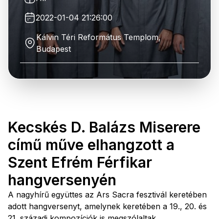
2022-01-04 21:26:00
Kálvin Téri Református Templom,
Budapest
Kecskés D. Balázs Miserere
című műve elhangzott a
Szent Efrém Férfikar
hangversenyén
A nagyhírű együttes az Ars Sacra fesztivál keretében
adott hangversenyt, amelynek keretében a 19., 20. és
21. századi kompozíciók is megszólaltak.