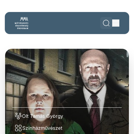
Olt Tamás György
Színházművészet