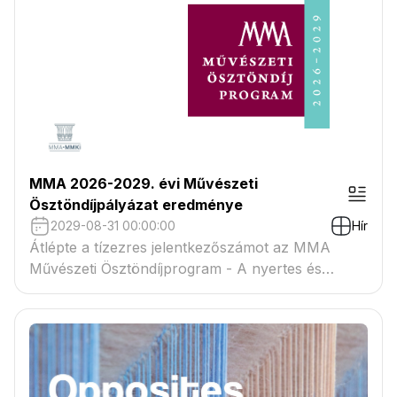
MMA 2026-2029. évi Művészeti
Ösztöndíjpályázat eredménye
2029-08-31 00:00:00
Hír
Átlépte a tízezres jelentkezőszámot az MMA
Művészeti Ösztöndíjprogram - A nyertes és
tartaléklistás pályázók névsora megtekinthető a
csatolmányban