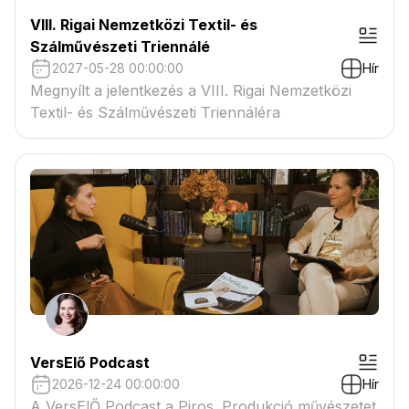
VIII. Rigai Nemzetközi Textil- és
Szálművészeti Triennálé
2027-05-28 00:00:00
Hír
Megnyílt a jelentkezés a VIII. Rigai Nemzetközi
Textil- és Szálművészeti Triennáléra
VersElő Podcast
2026-12-24 00:00:00
Hír
A VersElŐ Podcast a Piros. Produkció művészetet