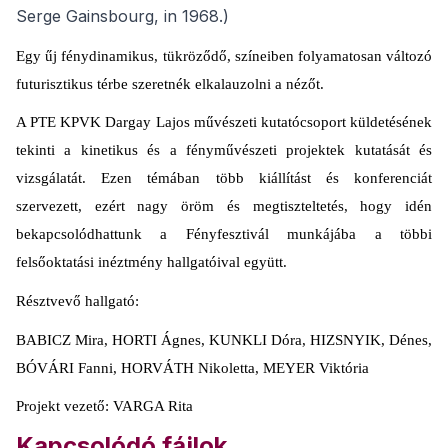
Serge Gainsbourg, in 1968.)
Egy űj fénydinamikus, tükröződő, színeiben folyamatosan változó
futurisztikus térbe szeretnék elkalauzolni a nézőt.
A PTE KPVK Dargay Lajos művészeti kutatócsoport küldetésének
tekinti a kinetikus és a fényművészeti projektek kutatását és
vizsgálatát. Ezen témában több kiállítást és konferenciát
szervezett, ezért nagy öröm és megtiszteltetés, hogy idén
bekapcsolódhattunk a Fényfesztivál munkájába a többi
felsőoktatási inéztmény hallgatóival együtt.
Résztvevő hallgató:
BABICZ Mira, HORTI Ágnes, KUNKLI Dóra, HIZSNYIK, Dénes,
BÓVÁRI Fanni, HORVÁTH Nikoletta, MEYER Viktória
Projekt vezető: VARGA Rita
Kapcsolódó fájlok