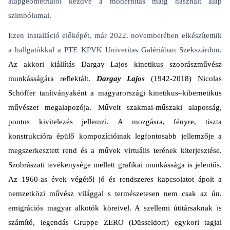
alapgeometriától kezdve a modernitás máig használt alap
szimbólumai.
Ezen installáció előképét, már 2022. novemberében elkészítettük
a hallgatókkal a PTE KPVK Univeritas Galériában Szekszárdon.
Az akkori kiállítás Dargay Lajos kinetikus szobrászművész
munkásságára reflektált.
Dargay Lajos
(1942-2018) Nicolas
Schöffer tanítványaként a magyarországi kinetikus–kibernetikus
művészet megalapozója. Műveit szakmai-műszaki alaposság,
pontos kivitelezés jellemzi. A mozgásra, fényre, tiszta
konstrukcióra épülő kompozícióinak legfontosabb jellemzője a
megszerkesztett rend és a művek virtuális terének kiterjesztése.
Szobrászati tevékenysége mellett grafikai munkássága is jelentős.
Az 1960-as évek végétől jó és rendszeres kapcsolatot ápolt a
nemzetközi művész világgal s természetesen nem csak az ún.
emigrációs magyar alkotók köreivel. A szellemi útitársaknak is
számító, legendás Gruppe ZERO (Düsseldorf) egykori tagjai