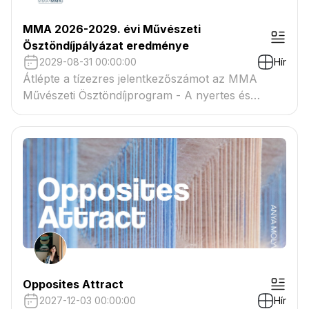
MMA 2026-2029. évi Művészeti
Ösztöndíjpályázat eredménye
2029-08-31 00:00:00
Hír
Átlépte a tízezres jelentkezőszámot az MMA
Művészeti Ösztöndíjprogram - A nyertes és
tartaléklistás pályázók névsora megtekinthető a
csatolmányban
Opposites Attract
2027-12-03 00:00:00
Hír