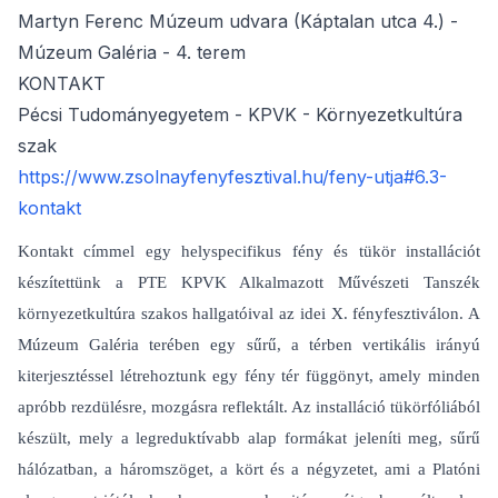
Martyn Ferenc Múzeum udvara (Káptalan utca 4.) -
Múzeum Galéria - 4. terem
KONTAKT
Pécsi Tudományegyetem - KPVK - Környezetkultúra
szak
https://www.zsolnayfenyfesztival.hu/feny-utja#6.3-
kontakt
Kontakt címmel egy helyspecifikus fény és tükör installációt
készítettünk a PTE KPVK Alkalmazott Művészeti Tanszék
környezetkultúra szakos hallgatóival az idei X. fényfesztiválon. A
Múzeum Galéria terében egy sűrű, a térben vertikális irányú
kiterjesztéssel létrehoztunk egy fény tér függönyt, amely minden
apróbb rezdülésre, mozgásra reflektált. Az installáció tükörfóliából
készült, mely a legreduktívabb alap formákat jeleníti meg, sűrű
hálózatban, a háromszöget, a kört és a négyzetet, ami a Platóni