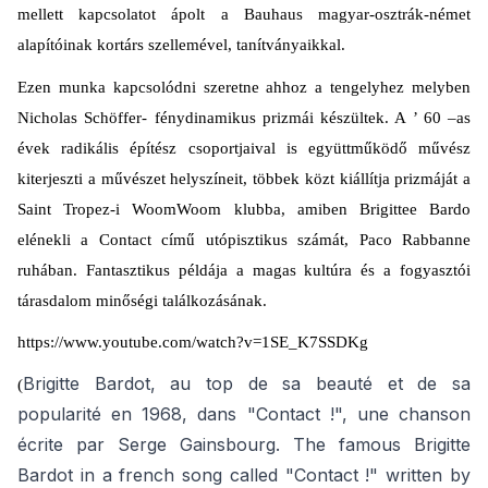
mellett kapcsolatot ápolt a Bauhaus magyar-osztrák-német
alapítóinak kortárs szellemével, tanítványaikkal.
Ezen munka kapcsolódni szeretne ahhoz a tengelyhez melyben
Nicholas Schöffer- fénydinamikus prizmái készültek. A ’ 60 –as
évek radikális építész csoportjaival is együttműködő művész
kiterjeszti a művészet helyszíneit, többek közt kiállítja prizmáját a
Saint Tropez-i WoomWoom klubba, amiben Brigittee Bardo
elénekli a Contact című utópisztikus számát, Paco Rabbanne
ruhában. Fantasztikus példája a magas kultúra és a fogyasztói
tárasdalom minőségi találkozásának.
https://www.youtube.com/watch?v=1SE_K7SSDKg
Brigitte Bardot, au top de sa beauté et de sa
(
popularité en 1968, dans "Contact !", une chanson
écrite par Serge Gainsbourg. The famous Brigitte
Bardot in a french song called "Contact !" written by