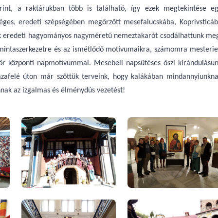
rint, a raktárukban több is található, így ezek megtekintése e
ges, eredeti szépségében megőrzött mesefalucskába, Koprivsticá
sok eredeti hagyományos nagyméretű nemeztakarót csodálhattunk me
s mintaszerkezetre és az ismétlődő motívumaikra, számomra mesteri
zör központi napmotívummal. Mesebeli napsütéses őszi kirándulásu
hazafelé úton már szőttük terveink, hogy kalákában mindannyiunkn
nnak az izgalmas és élménydús vezetést!