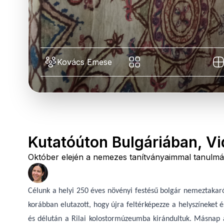
Kovács Emese
Kutatóúton Bulgáriában, Vi
Október elején a nemezes tanítványaimmal tanulmán
Célunk a helyi 250 éves növényi festésű bolgár nemeztakaró
korábban elutazott, hogy újra feltérképezze a helyszíneket 
és délután a Rilai kolostormúzeumba kirándultuk. Másnap 