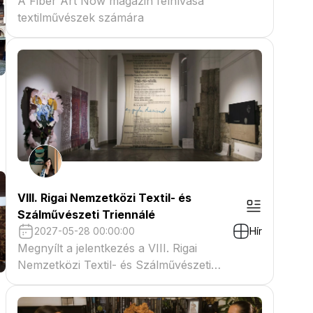
A Fiber Art Now magazin felhívása
textilművészek számára
VIII. Rigai Nemzetközi Textil- és
Szálművészeti Triennálé
2027-05-28 00:00:00
Hír
Megnyílt a jelentkezés a VIII. Rigai
Nemzetközi Textil- és Szálművészeti
Triennáléra