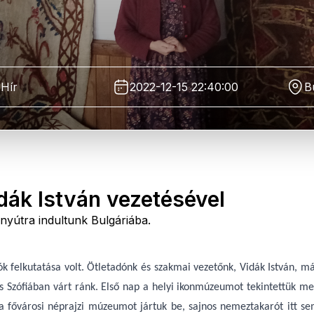
Hír
2022-12-15 22:40:00
B
dák István vezetésével
yútra indultunk Bulgáriába.
k felkutatása volt. Ötletadónk és szakmai vezetőnk, Vidák István, m
és Szófiában várt ránk. Első nap a helyi ikonmúzeumot tekintettük m
a fővárosi néprajzi múzeumot jártuk be, sajnos nemeztakarót itt s