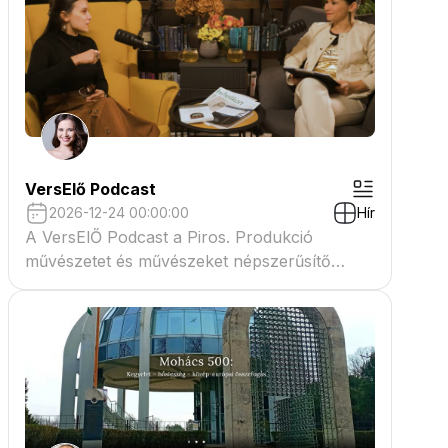
VersElő Podcast
2026-12-24 00:00:00
Hír
A VersElŐ Podcast a Piros. Produkció
művészetet és művészeket népszerűsítő
beszélgető műsora