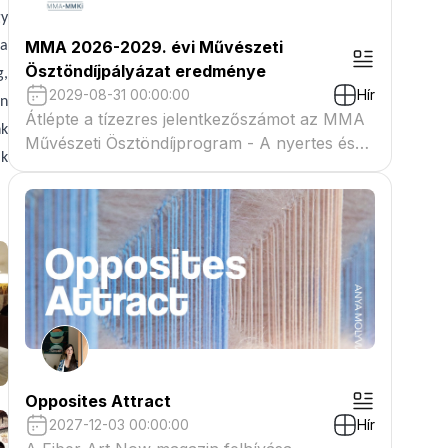
gy
MMA 2026-2029. évi Művészeti
ba
Ösztöndíjpályázat eredménye
g,
2029-08-31 00:00:00
Hír
en
Átlépte a tízezres jelentkezőszámot az MMA
nk
Művészeti Ösztöndíjprogram - A nyertes és
ak
tartaléklistás pályázók névsora megtekinthető
a csatolmányban
Opposites Attract
2027-12-03 00:00:00
Hír