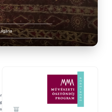
ulgária
ár
eg
em