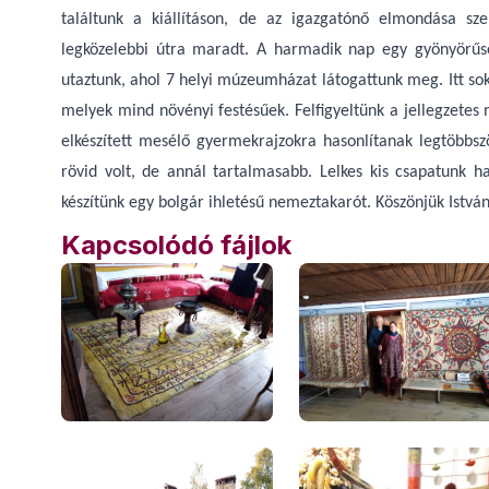
találtunk a kiállításon, de az igazgatónő elmondása sze
legközelebbi útra maradt. A harmadik nap egy gyönyörűsé
utaztunk, ahol 7 helyi múzeumházat látogattunk meg. Itt 
melyek mind növényi festésűek. Felfigyeltünk a jellegzete
elkészített mesélő gyermekrajzokra hasonlítanak legtöbbs
rövid volt, de annál tartalmasabb. Lelkes kis csapatunk 
készítünk egy bolgár ihletésű nemeztakarót. Köszönjük Istvá
Kapcsolódó fájlok