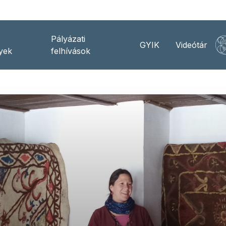
Pályázati
GYIK
Videótár
yek
felhívások