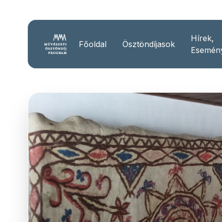
Hírek,
Főoldal
Ösztöndíjasok
Esemén