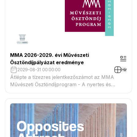
MMA 2026-2029. évi Művészeti
Ösztöndíjpályázat eredménye
2029-08-31 00:00:00
Hír
Átlépte a tízezres jelentkezőszámot az MMA
Művészeti Ösztöndíjprogram - A nyertes és
tartaléklistás pályázók névsora megtekinthető a
csatolmányban