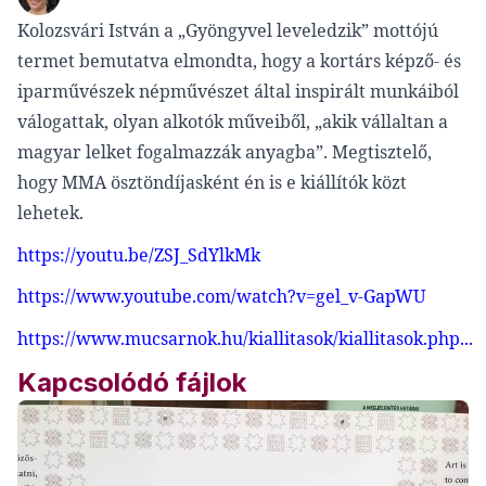
Kolozsvári István a „Gyöngyvel leveledzik” mottójú
termet bemutatva elmondta, hogy a kortárs képző- és
iparművészek népművészet által inspirált munkáiból
válogattak, olyan alkotók műveiből, „akik vállaltan a
magyar lelket fogalmazzák anyagba”. Megtisztelő,
hogy MMA ösztöndíjasként én is e kiállítók közt
lehetek.
https://youtu.be/ZSJ_SdYlkMk
https://www.youtube.com/watch?v=gel_v-GapWU
https://www.mucsarnok.hu/kiallitasok/kiallitasok.php...
Kapcsolódó fájlok