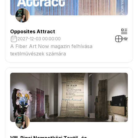
Opposites Attract
2027-12-03 00:00:00
Hír
A Fiber Art Now magazin felhívása
textilművészek számára
VIII. Rigai Nemzetközi Textil- és