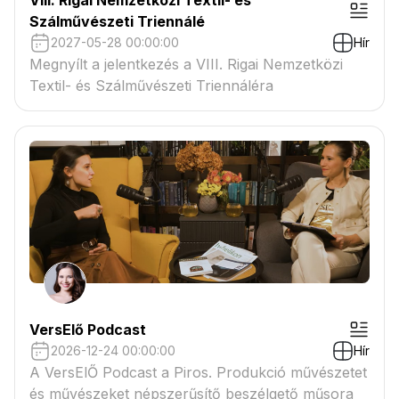
Szálművészeti Triennálé
2027-05-28 00:00:00
Hír
Megnyílt a jelentkezés a VIII. Rigai Nemzetközi
Textil- és Szálművészeti Triennáléra
VersElő Podcast
2026-12-24 00:00:00
Hír
A VersElŐ Podcast a Piros. Produkció művészetet
és művészeket népszerűsítő beszélgető műsora