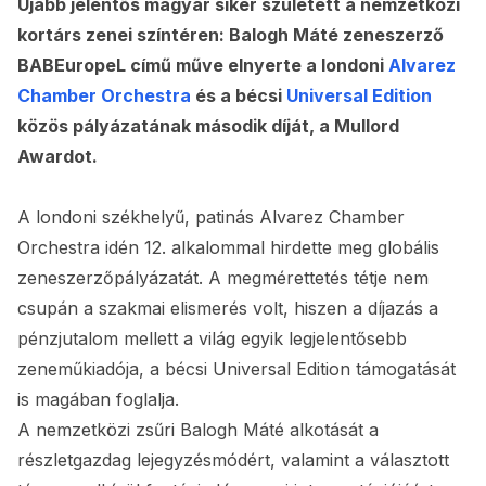
Újabb jelentős magyar siker született a nemzetközi
kortárs zenei színtéren: Balogh Máté zeneszerző
BABEuropeL című műve elnyerte a londoni
Alvarez
Chamber Orchestra
és a bécsi
Universal Edition
közös pályázatának második díját, a Mullord
Awardot.
A londoni székhelyű, patinás Alvarez Chamber
Orchestra idén 12. alkalommal hirdette meg globális
zeneszerzőpályázatát. A megmérettetés tétje nem
csupán a szakmai elismerés volt, hiszen a díjazás a
pénzjutalom mellett a világ egyik legjelentősebb
zeneműkiadója, a bécsi Universal Edition támogatását
is magában foglalja.
A nemzetközi zsűri Balogh Máté alkotását a
részletgazdag lejegyzésmódért, valamint a választott