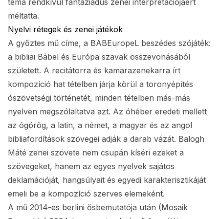
téma rendkívül fantáziadús zenei interpretációjáért
méltatta.
Nyelvi rétegek és zenei játékok
A győztes mű címe, a BABEuropeL beszédes szójáték:
a bibliai Bábel és Európa szavak összevonásából
született. A recitátorra és kamarazenekarra írt
kompozíció hat tételben járja körül a toronyépítés
ószövetségi történetét, minden tételben más-más
nyelven megszólaltatva azt. Az óhéber eredeti mellett
az ógörög, a latin, a német, a magyar és az angol
bibliafordítások szövegei adják a darab vázát. Balogh
Máté zenei szövete nem csupán kíséri ezeket a
szövegeket, hanem az egyes nyelvek sajátos
deklamációját, hangsúlyait és egyedi karakterisztikáját
emeli be a kompozíció szerves elemeként.
A mű 2014-es berlini ősbemutatója után (Mosaik