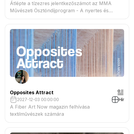
Átlépte a tízezres jelentkezőszámot az MMA
Művészeti Ösztöndíjprogram - A nyertes és
tartaléklistás pályázók névsora megtekinthető a
csatolmányban
Opposites Attract
2027-12-03 00:00:00
Hír
A Fiber Art Now magazin felhívása
textilművészek számára