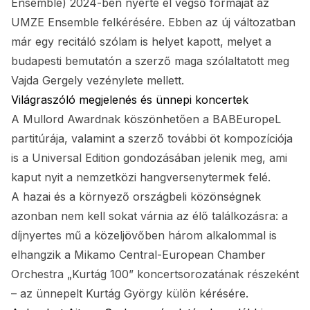
Ensemble) 2024-ben nyerte el végső formáját az
UMZE Ensemble felkérésére. Ebben az új változatban
már egy recitáló szólam is helyet kapott, melyet a
budapesti bemutatón a szerző maga szólaltatott meg
Vajda Gergely vezénylete mellett.
Világraszóló megjelenés és ünnepi koncertek
A Mullord Awardnak köszönhetően a BABEuropeL
partitúrája, valamint a szerző további öt kompozíciója
is a Universal Edition gondozásában jelenik meg, ami
kaput nyit a nemzetközi hangversenytermek felé.
A hazai és a környező országbeli közönségnek
azonban nem kell sokat várnia az élő találkozásra: a
díjnyertes mű a közeljövőben három alkalommal is
elhangzik a Mikamo Central-European Chamber
Orchestra „Kurtág 100” koncertsorozatának részeként
– az ünnepelt Kurtág György külön kérésére.