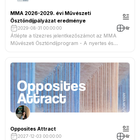
MMA 2026-2029. évi Művészeti
Ösztöndíjpályázat eredménye
2029-08-31 00:00:00
Hír
Átlépte a tízezres jelentkezőszámot az MMA
Művészeti Ösztöndíjprogram - A nyertes és
tartaléklistás pályázók névsora megtekinthető a
csatolmányban
Opposites Attract
2027-12-03 00:00:00
Hír