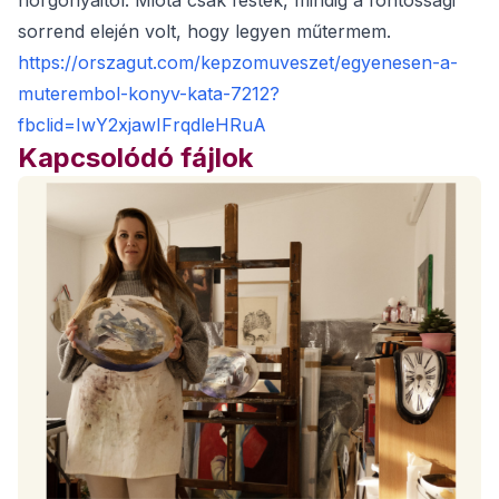
horgonyaitól. Mióta csak festek, mindig a fontossági
sorrend elején volt, hogy legyen műtermem.
https://orszagut.com/kepzomuveszet/egyenesen-a-
muterembol-konyv-kata-7212?
fbclid=IwY2xjawIFrqdleHRuA
Kapcsolódó fájlok