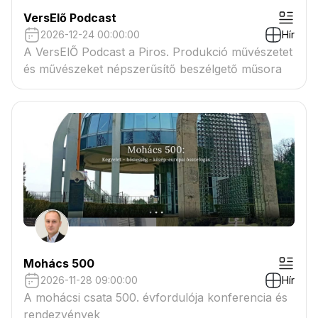
VersElő Podcast
2026-12-24 00:00:00
Hír
A VersElŐ Podcast a Piros. Produkció művészetet
és művészeket népszerűsítő beszélgető műsora
Mohács 500
2026-11-28 09:00:00
Hír
A mohácsi csata 500. évfordulója konferencia és
rendezvények