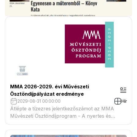
MMA 2026-2029. évi Művészeti
Ösztöndíjpályázat eredménye
2029-08-31 00:00:00
Hír
Átlépte a tízezres jelentkezőszámot az MMA
Művészeti Ösztöndíjprogram - A nyertes és
tartaléklistás pályázók névsora megtekinthető a
csatolmányban