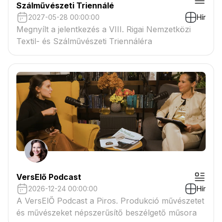
Szálművészeti Triennálé
2027-05-28 00:00:00
Hír
Megnyílt a jelentkezés a VIII. Rigai Nemzetközi
Textil- és Szálművészeti Triennáléra
VersElő Podcast
2026-12-24 00:00:00
Hír
A VersElŐ Podcast a Piros. Produkció művészetet
és művészeket népszerűsítő beszélgető műsora