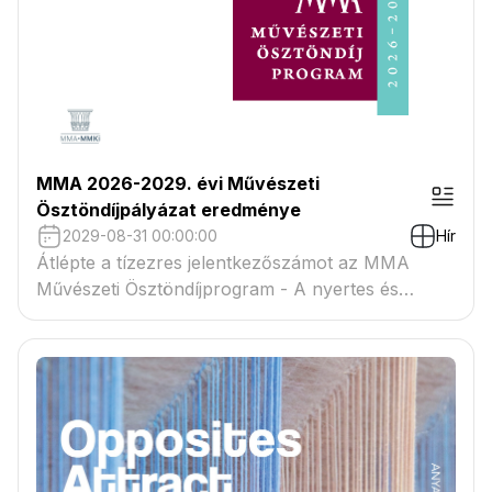
MMA 2026-2029. évi Művészeti
Ösztöndíjpályázat eredménye
2029-08-31 00:00:00
Hír
Átlépte a tízezres jelentkezőszámot az MMA
Művészeti Ösztöndíjprogram - A nyertes és
tartaléklistás pályázók névsora megtekinthető a
csatolmányban