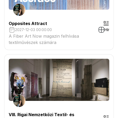
Opposites Attract
2027-12-03 00:00:00
Hír
A Fiber Art Now magazin felhívása
textilművészek számára
VIII. Rigai Nemzetközi Textil- és