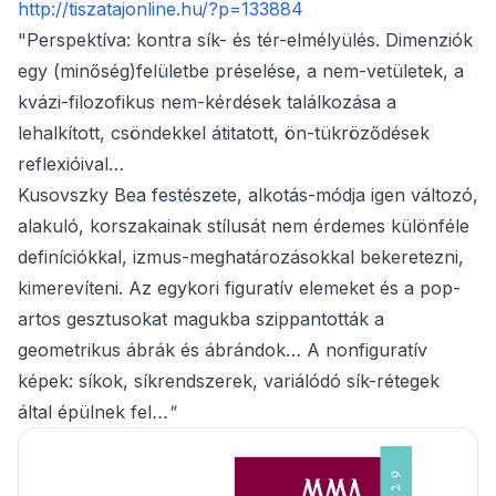
http://tiszatajonline.hu/?p=133884
"Perspektíva: kontra sík- és tér-elmélyülés. Dimenziók
egy (minőség)felületbe préselése, a nem-vetületek, a
kvázi-filozofikus nem-kérdések találkozása a
lehalkított, csöndekkel átitatott, ön-tükröződések
reflexióival…
Kusovszky Bea festészete, alkotás-módja igen változó,
alakuló, korszakainak stílusát nem érdemes különféle
definíciókkal, izmus-meghatározásokkal bekeretezni,
kimerevíteni. Az egykori figuratív elemeket és a pop-
artos gesztusokat magukba szippantották a
geometrikus ábrák és ábrándok… A nonfiguratív
képek: síkok, síkrendszerek, variálódó sík-rétegek
által épülnek fel
..."