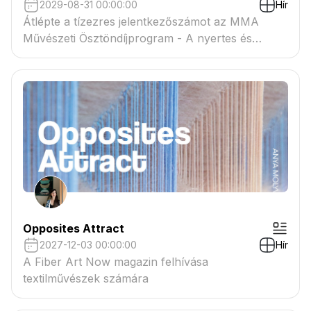
2029-08-31 00:00:00
Hír
Átlépte a tízezres jelentkezőszámot az MMA
Művészeti Ösztöndíjprogram - A nyertes és
tartaléklistás pályázók névsora megtekinthető a
csatolmányban
Opposites Attract
2027-12-03 00:00:00
Hír
A Fiber Art Now magazin felhívása
textilművészek számára