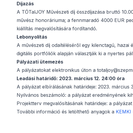
Díjazás
A TÓTalJOY Művészeti díj összdíjazása bruttó 10.
művész honoráriuma; a fennmaradó 4000 EUR pedig a
kiállítás megvalósítására fordítandó.
Lebonyolítás
A művészeti díj odaítéléséről egy kilenctagú, hazai
digitális portfóliók alapján választják ki a nyertes pá
Pályázati ütemezés
A pályázatokat elektronikus úton a totaljoy@szepmu
Leadási határidő: 2023. március 12. 24:00 óra
A pályázat elbírálásának határideje: 2023. március 
Nyilvános beszámoló: a pályázat eredményének kih
Projektterv megvalósításának határideje: a pályáz
További információ és letölthető anyagok a
KEMKI 