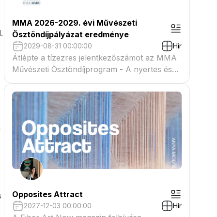
MMA 2026-2029. évi Művészeti
.
Ösztöndíjpályázat eredménye
2029-08-31 00:00:00
Hír
Átlépte a tízezres jelentkezőszámot az MMA
Művészeti Ösztöndíjprogram - A nyertes és
tartaléklistás pályázók névsora megtekinthető
a csatolmányban
a
Opposites Attract
s
2027-12-03 00:00:00
Hír