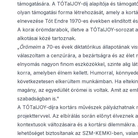
támogatására. A TÓTalJOY-díj alapítója és támogat
olyan támogatási forma létrehozását, amely a kortá
elnevezése Tót Endre 1970-es években elindított és
A korai örömdarabok, illetve a TÓTalJOY-sorozat a
alkotásai közé tartoznak.
„
Örömeim
a 70-es évek diktatórikus állapotának v
válaszoltam a cenzúrára, a bezártságra és az élet
elnyomás nagyon finom eszközökkel, szinte alig lá
korra, amelyben élnem kellett. Humorral, könnyeden 
következetesen elkerültem munkáimban. Ha eltekin
magány, az egyedüllét örömei is voltak. Amit az em
szabadságban is."
A TÓTalJOY-díjra kortárs művészek pályázhatnak m
projekttervvel. Az elbírálás során előnyt élveznek 
kontextusok változásaira és a kortársi dilemmákra. 
lehetőséget biztosítanak az SZM-KEMKI-ben, valamin