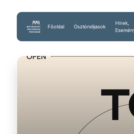
Hírek,
Főoldal
Ösztöndíjasok
Esemén