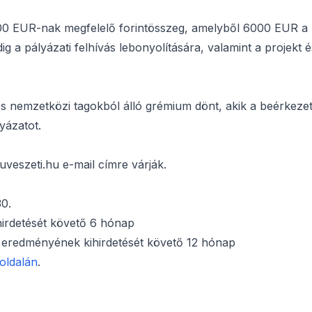
000 EUR-nak megfelelő forintösszeg, amelyből 6000 EUR a
 pályázati felhívás lebonyolítására, valamint a projekt é
 és nemzetközi tagokból álló grémium dönt, akik a beérkezet
lyázatot.
veszeti.hu e-mail címre várják.
30.
irdetését követő 6 hónap
at eredményének kihirdetését követő 12 hónap
oldalán
.