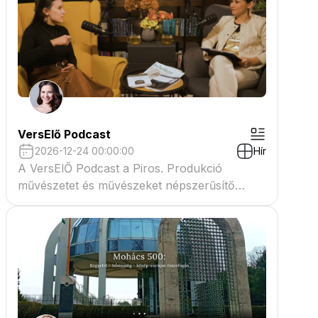
VersElő Podcast
2026-12-24 00:00:00
Hír
A VersElŐ Podcast a Piros. Produkció
művészetet és művészeket népszerűsítő
beszélgető műsora