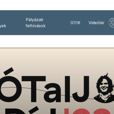
Pályázati
GYIK
Videótár
yek
felhívások