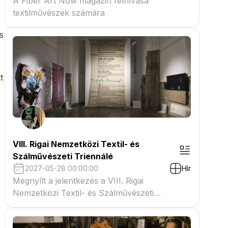
A Fiber Art Now magazin felhívása
textilművészek számára
s
t
VIII. Rigai Nemzetközi Textil- és
Szálművészeti Triennálé
2027-05-28 00:00:00
Hír
Megnyílt a jelentkezés a VIII. Rigai
Nemzetközi Textil- és Szálművészeti
Triennáléra