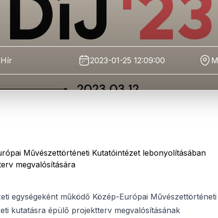
Hír
2023-01-25 12:09:00
M
pai Művészettörténeti Kutatóintézet lebonyolításában
tterv megvalósítására
eti egységeként működő Közép-Európai Művészettörténeti
zeti kutatásra épülő projektterv megvalósításának