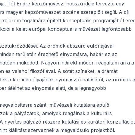
ója, Tót Endre képzőművész, hosszú ideje tervezte egy
rs magyar képzőművészeti szcéna szereplőit segíti. A díj
 az öröm fogalmára épített konceptuális programjából ered
kciói a kelet-európai konceptuális művészet legfontosabb
isszatükröződései. Az örömök abszurd eufóriájával
 minden területén érezhető elnyomásra, habár ez az
thatóan működött. Nagyon indirekt módon reagáltam arra a
és valahol filozófiával. A sötét színeket, a drámát
tek a kor ideológiájának nyomasztó hatásától, az örömök 
ber átélhet az elnyomás alatt, de a legnagyobb
egvalósításra szánt, művészeti kutatásra épülő
azok a pályázatok, amelyek reagálnak a kulturális
A nyertes pályázó részére kutatási és kurátori konzultáció
t kiállítást szerveznek a megvalósuló projektből.