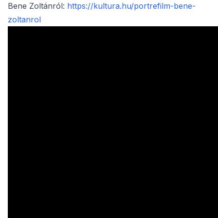
Bene Zoltánról:
https://kultura.hu/portrefilm-bene-
zoltanrol