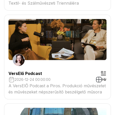
Textil- és Szálművészeti Triennáléra
VersElő Podcast
2026-12-24 00:00:00
Hír
A VersElŐ Podcast a Piros. Produkció művészetet
és művészeket népszerűsítő beszélgető műsora