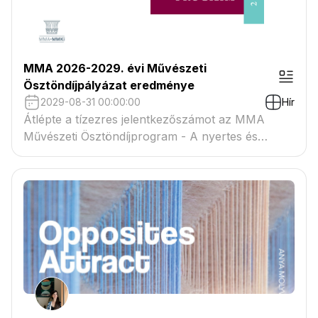
MMA 2026-2029. évi Művészeti
Ösztöndíjpályázat eredménye
2029-08-31 00:00:00
Hír
Átlépte a tízezres jelentkezőszámot az MMA
Művészeti Ösztöndíjprogram - A nyertes és
tartaléklistás pályázók névsora megtekinthető a
csatolmányban