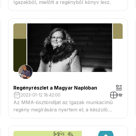
Igazakból, mielőtt a regényből könyv lesz.
Regényrészlet a Magyar Naplóban
2023-01-12 18:42:00
Hír
Az MMA-ösztöndíjat az Igazak munkacímű
regény megírására nyertem el; a készülő
regényből egy újabb részlet olvasható a
Magyar Napló 203. januári számában,