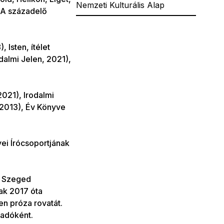
Nemzeti Kulturális Alap
, A századelő
 Isten, ítélet
dalmi Jelen, 2021),
2021), Irodalmi
(2013), Év Könyve
i Írócsoportjának
 a Szeged
sak 2017 óta
en próza rovatát.
adóként.