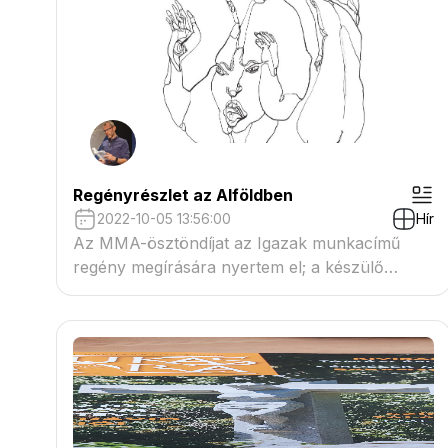
Regényrészlet az Alföldben
2022-10-05 13:56:00
Hír
Az MMA-ösztöndíjat az Igazak munkacímű
regény megírására nyertem el; a készülő
regényből egy újabb részlet olvasható az
Alföld 2022/10. számában.