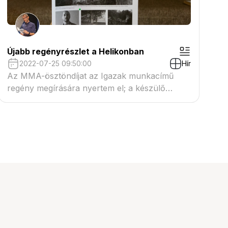
Újabb regényrészlet a Helikonban
2022-07-25 09:50:00
Hír
Az MMA-ösztöndíjat az Igazak munkacímű
regény megírására nyertem el; a készülő
regényből egy újabb részlet olvasható a
kolozsvári Helikon idei 14. (2022. július 25-i)
számában.