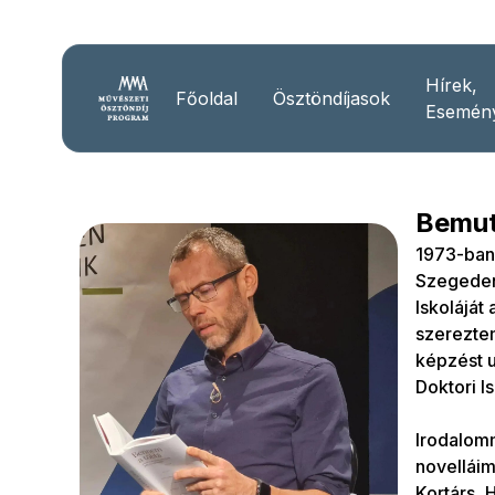
Hírek,
Főoldal
Ösztöndíjasok
Esemén
Bemut
1973-ban 
Szegeden 
Iskolájá
szerezte
képzést 
Doktori I
Irodalom
novelláim
Kortárs, H