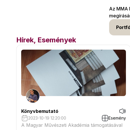
Az MMA M
megírásár
Portfó
Hírek, Események
Könyvbemutató
2023-10-19 12:20:00
Esemény
A Magyar Művészeti Akadémia támogatásával