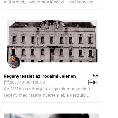
műfordítói, irodalomtörténészi - tevékenysége
elismeréseként József Attila-díjban részesült:
BENE ZOLTÁN író, az Irodalmi Jelen
prózarovat-vezetője és a Szeged
várostörténeti és kulturális folyóirat
főszerkesztője.
Regényrészlet az Irodalmi Jelenen
2022-10-06 11:06:00
Hír
Az MMA-ösztöndíjat az Igazak munkacímű
regény megírására nyertem el; a készülő
regényből egy újabb részlet olvasható az
Irodalmi Jelen felületén.