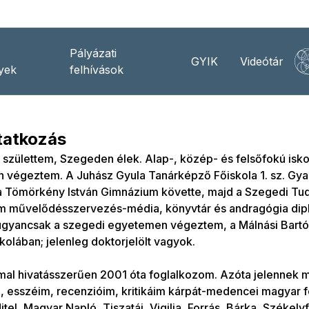
Pályázati
GYIK
Videótár
yek
felhívások
atkozás
születtem, Szegeden élek. Alap-, közép- és felsőfokú isko
végeztem. A Juhász Gyula Tanárképző Főiskola 1. sz. Gyak
t a Tömörkény István Gimnázium követte, majd a Szegedi
m művelődésszervezés-média, könyvtár és andragógia dipl
ugyancsak a szegedi egyetemen végeztem, a Málnási Bartók
skolában; jelenleg doktorjelölt vagyok.
mal hivatásszerűen 2001 óta foglalkozom. Azóta jelennek
, esszéim, recenzióim, kritikáim kárpát-medencei magyar fo
itel, Magyar Napló, Tiszatáj, Vigilia, Forrás, Bárka, Székelyf