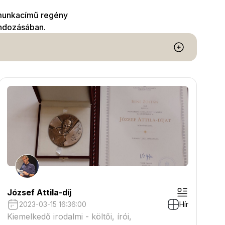
 munkacímű regény
ondozásában.
József Attila-díj
2023-03-15 16:36:00
Hír
Kiemelkedő irodalmi - költői, írói,