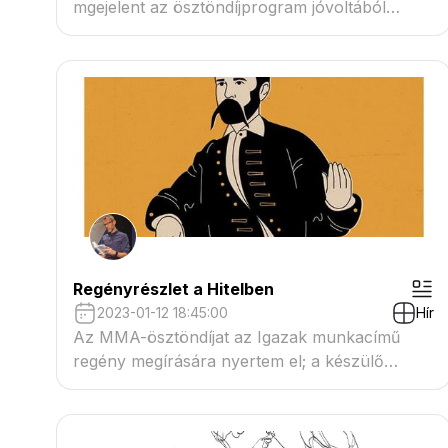
mgejelent az ösztöndíjprogram jóvoltából
született, Igazak ícmű regény, amelynek első
bemutatója 2023. októner 19-én lesz,
Szegeden.
Regényrészlet a Hitelben
2023-01-12 18:45:00
Hír
Az MMA-ösztöndíjat az Igazak munkacímű
regény megírására nyertem el; a készülő
regényből egy újabb részlet olvasható a Hitel
2023. januári számában.