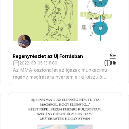
Regényrészlet az Új Forrásban
2022-09-05 13:11:00
Hír
Az MMA-ösztöndíjat az Igazak munkacímű
regény megírására nyertem el; a készülő
regényből egy újabb részlet olvasható az Új
Forrás 2022/7. számában.