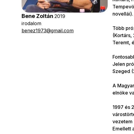
Tempevölg
novellái).
Bene Zoltán
2019
irodalom
Több próz
benez1973@gmail.com
(Kortárs,
Teremt, é
Fontosabb
Jelen pró
Szeged (2
A Magyar
elnöke v
1997 és 2
várostört
vezetem a
Emellett