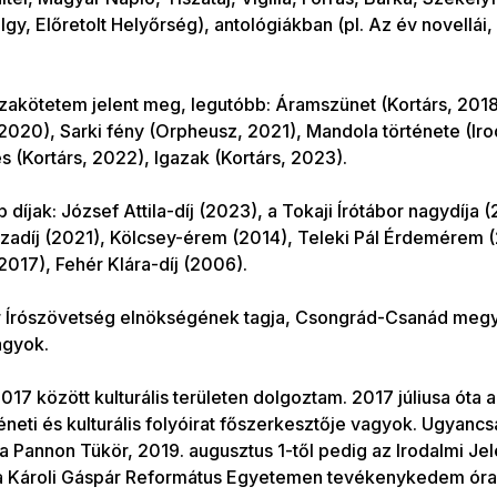
y, Előretolt Helyőrség), antológiákban (pl. Az év novellái
akötetem jelent meg, legutóbb: Áramszünet (Kortárs, 2018),
 2020), Sarki fény (Orpheusz, 2021), Mandola története (Iro
s (Kortárs, 2022), Igazak (Kortárs, 2023).
 díjak: József Attila-díj (2023), a Tokaji Írótábor nagydíja (
zadíj (2021), Kölcsey-érem (2014), Teleki Pál Érdemérem 
017), Fehér Klára-díj (2006).
 Írószövetség elnökségének tagja, Csongrád-Csanád megye
agyok.
017 között kulturális területen dolgoztam. 2017 júliusa óta
éneti és kulturális folyóirat főszerkesztője vagyok. Ugyanc
 Pannon Tükör, 2019. augusztus 1-től pedig az Irodalmi Jel
 a Károli Gáspár Református Egyetemen tevékenykedem óra