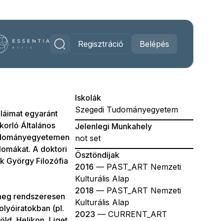
Regisztráció
Belépés
Iskolák
Szegedi Tudományegyetem
láimat egyaránt
orló Általános
Jelenlegi Munkahely
 Tudományegyetemen
not set
omákat. A doktori
Ösztöndíjak
 György Filozófia
2016
— PAST_ART Nemzeti
Kulturális Alap
2018
— PAST_ART Nemzeti
 meg rendszeresen
Kulturális Alap
lyóiratokban (pl.
2023
— CURRENT_ART
öld, Helikon, Liget,