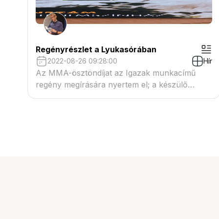
Regényrészlet a Lyukasórában
2022-08-26 09:28:00
Hír
Az MMA-ösztöndíjat az Igazak munkacímű
regény megírására nyertem el; a készülő
regényből egy újabb részlet olvasható a
Lyukasóra 2022/5. számában.