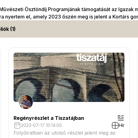
űvészeti Ösztöndíj Programjának támogatását az Igazak
a nyertem el, amely 2023 őszén meg is jelent a Kortárs g
liók (1)
Regényrészlet a Tiszatájban
2023-07-17 10:14:00
Hír
Folyóiratban az utolsó részlet jelent meg az