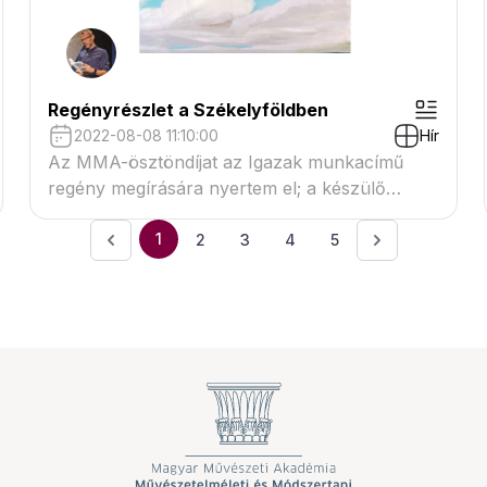
Regényrészlet a Székelyföldben
2022-08-08 11:10:00
Hír
Az MMA-ösztöndíjat az Igazak munkacímű
regény megírására nyertem el; a készülő
regényből egy újabb részlet olvasható a
Székelyföld augusztusi számában.
1
2
3
4
5