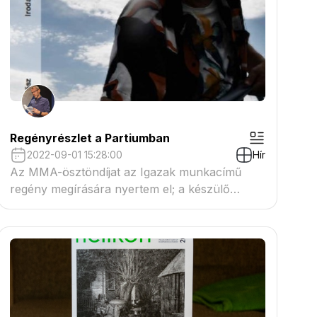
Regényrészlet a Partiumban
2022-09-01 15:28:00
Hír
Az MMA-ösztöndíjat az Igazak munkacímű
regény megírására nyertem el; a készülő
regényből egy újabb részlet olvasható a
Partium 2022/3. számában.