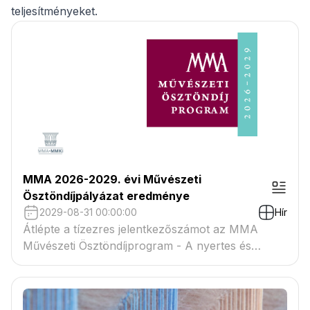
teljesítményeket.
MMA 2026-2029. évi Művészeti
Ösztöndíjpályázat eredménye
2029-08-31 00:00:00
Hír
Átlépte a tízezres jelentkezőszámot az MMA
Művészeti Ösztöndíjprogram - A nyertes és
tartaléklistás pályázók névsora megtekinthető a
csatolmányban