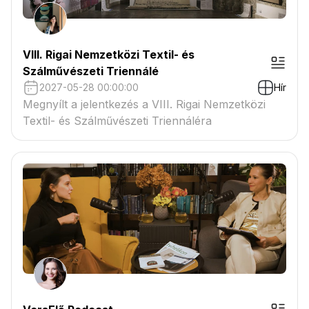
VIII. Rigai Nemzetközi Textil- és
Szálművészeti Triennálé
2027-05-28 00:00:00
Hír
Megnyílt a jelentkezés a VIII. Rigai Nemzetközi
Textil- és Szálművészeti Triennáléra