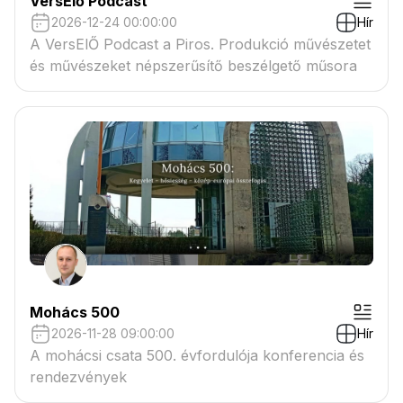
VersElő Podcast
2026-12-24 00:00:00
Hír
A VersElŐ Podcast a Piros. Produkció művészetet
és művészeket népszerűsítő beszélgető műsora
Mohács 500
2026-11-28 09:00:00
Hír
A mohácsi csata 500. évfordulója konferencia és
rendezvények