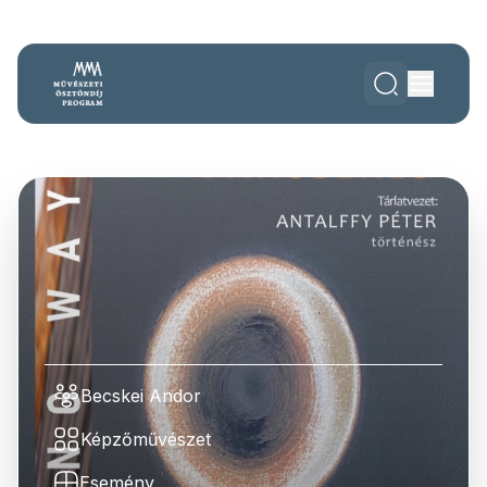
Becskei Andor
Képzőművészet
Esemény