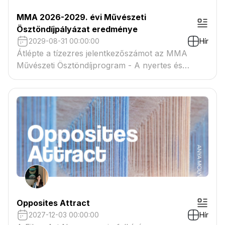
MMA 2026-2029. évi Művészeti
Ösztöndíjpályázat eredménye
2029-08-31 00:00:00
Hír
Átlépte a tízezres jelentkezőszámot az MMA
Művészeti Ösztöndíjprogram - A nyertes és
tartaléklistás pályázók névsora megtekinthető a
csatolmányban
Opposites Attract
2027-12-03 00:00:00
Hír