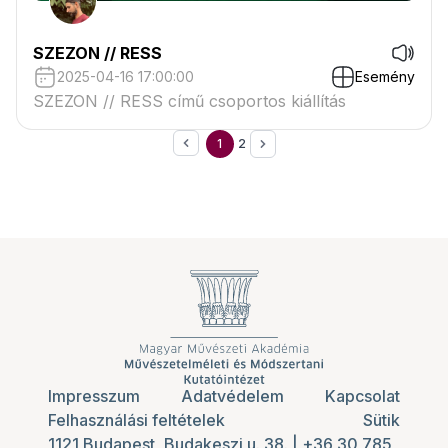
SZEZON // RESS
2025-04-16 17:00:00
Esemény
SZEZON // RESS című csoportos kiállítás
1
2
Impresszum
Adatvédelem
Kapcsolat
Felhasználási feltételek
Sütik
1121 Budapest, Budakeszi u. 38.
|
+36 30 785