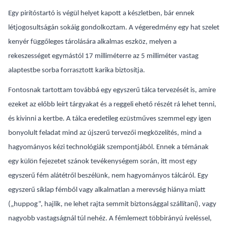
Egy pirítóstartó is végül helyet kapott a készletben, bár ennek
létjogosultságán sokáig gondolkoztam. A végeredmény egy hat szelet
kenyér függőleges tárolására alkalmas eszköz, melyen a
rekeszességet egymástól 17 milliméterre az 5 milliméter vastag
alaptestbe sorba forrasztott karika biztosítja.
Fontosnak tartottam továbbá egy egyszerű tálca tervezését is, amire
ezeket az előbb leírt tárgyakat és a reggeli ehető részét rá lehet tenni,
és kivinni a kertbe. A tálca eredetileg ezüstműves szemmel egy igen
bonyolult feladat mind az újszerű tervezői megközelítés, mind a
hagyományos kézi technológiák szempontjából. Ennek a témának
egy külön fejezetet szánok tevékenységem során, itt most egy
egyszerű fém alátétről beszélünk, nem hagyományos tálcáról. Egy
egyszerű síklap fémből vagy alkalmatlan a merevség hiánya miatt
(„huppog”, hajlik, ne lehet rajta semmit biztonsággal szállítani), vagy
nagyobb vastagságnál túl nehéz. A fémlemezt többirányú íveléssel,