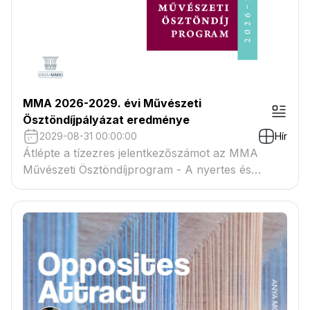
MMA 2026-2029. évi Művészeti
Ösztöndíjpályázat eredménye
2029-08-31 00:00:00
Hír
Átlépte a tízezres jelentkezőszámot az MMA
Művészeti Ösztöndíjprogram - A nyertes és
tartaléklistás pályázók névsora megtekinthető a
csatolmányban