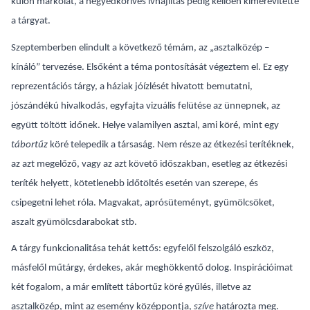
külön markolat, a negyedköríves ívhajlítás pedig kellően kimerevítette
a tárgyat.
Szeptemberben elindult a következő témám, az „asztalközép –
kínáló” tervezése. Elsőként a téma pontosítását végeztem el. Ez egy
reprezentációs tárgy, a háziak jóízlését hivatott bemutatni,
jószándékú hivalkodás, egyfajta vizuális felütése az ünnepnek, az
együtt töltött időnek. Helye valamilyen asztal, ami köré, mint egy
tábortűz
köré telepedik a társaság. Nem része az étkezési terítéknek,
az azt megelőző, vagy az azt követő időszakban, esetleg az étkezési
teríték helyett, kötetlenebb időtöltés esetén van szerepe, és
csipegetni lehet róla. Magvakat, aprósüteményt, gyümölcsöket,
aszalt gyümölcsdarabokat stb.
A tárgy funkcionalitása tehát kettős: egyfelől felszolgáló eszköz,
másfelől műtárgy, érdekes, akár meghökkentő dolog. Inspirációimat
két fogalom, a már említett tábortűz köré gyűlés, illetve az
asztalközép, mint az esemény középpontja,
szíve
határozta meg.