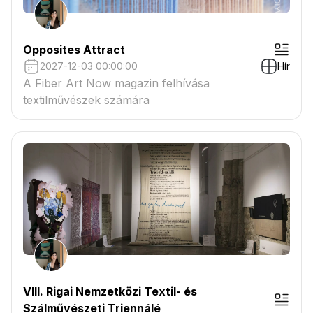
Opposites Attract
2027-12-03 00:00:00
Hír
A Fiber Art Now magazin felhívása
textilművészek számára
VIII. Rigai Nemzetközi Textil- és
Szálművészeti Triennálé