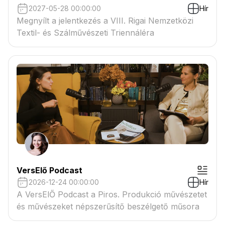
2027-05-28 00:00:00
Hír
Megnyílt a jelentkezés a VIII. Rigai Nemzetközi
Textil- és Szálművészeti Triennáléra
VersElő Podcast
2026-12-24 00:00:00
Hír
A VersElŐ Podcast a Piros. Produkció művészetet
és művészeket népszerűsítő beszélgető műsora