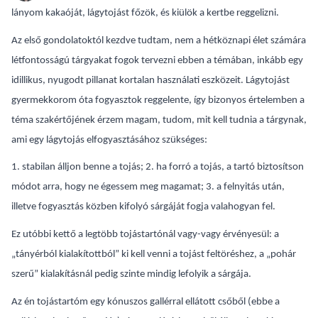
lányom kakaóját, lágytojást főzök, és kiülök a kertbe reggelizni.
Az első gondolatoktól kezdve tudtam, nem a hétköznapi élet számára
létfontosságú tárgyakat fogok tervezni ebben a témában, inkább egy
idillikus, nyugodt pillanat kortalan használati eszközeit. Lágytojást
gyermekkorom óta fogyasztok reggelente, így bizonyos értelemben a
téma szakértőjének érzem magam, tudom, mit kell tudnia a tárgynak,
ami egy lágytojás elfogyasztásához szükséges:
1. stabilan álljon benne a tojás; 2. ha forró a tojás, a tartó biztosítson
módot arra, hogy ne égessem meg magamat; 3. a felnyitás után,
illetve fogyasztás közben kifolyó sárgáját fogja valahogyan fel.
Ez utóbbi kettő a legtöbb tojástartónál vagy-vagy érvényesül: a
„tányérból kialakítottból” ki kell venni a tojást feltöréshez, a „pohár
szerű” kialakításnál pedig szinte mindig lefolyik a sárgája.
Az én tojástartóm egy kónuszos gallérral ellátott csőből (ebbe a