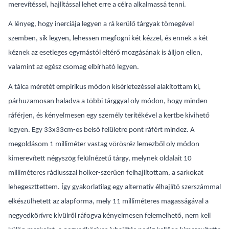
merevítéssel, hajlítással lehet erre a célra alkalmassá tenni.
A lényeg, hogy inerciája legyen a rá kerülő tárgyak tömegével
szemben, sík legyen, lehessen megfogni két kézzel, és ennek a két
kéznek az esetleges egymástól eltérő mozgásának is álljon ellen,
valamint az egész csomag elbírható legyen.
A tálca méretét empirikus módon kísérletezéssel alakítottam ki,
párhuzamosan haladva a többi tárggyal oly módon, hogy minden
ráférjen, és kényelmesen egy személy terítékével a kertbe kivihető
legyen. Egy 33x33cm-es belső felületre pont ráfért mindez. A
megoldásom 1 milliméter vastag vörösréz lemezből oly módon
kimerevített négyszög felülnézetű tárgy, melynek oldalait 10
milliméteres rádiusszal holker-szerűen felhajlítottam, a sarkokat
lehegeszttettem. Így gyakorlatilag egy alternatív élhajlító szerszámmal
elkészülhetett az alapforma, mely 11 milliméteres magasságával a
negyedkörívre kívülről ráfogva kényelmesen felemelhető, nem kell