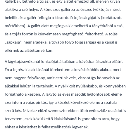
gallérba ültethető a tojás), és egy alátétlemezből áll, melyen ki van
alakítva a cső helye. A kónuszos gallérba az összes tyúktojás méret
beleillik, és a gallér felfogja a kicsorduló tojássárgáját is (korlátozott
mértékben). A gallér alatt megfogva kiemelhető a tányérkából a cső,
és a tojás forrón is kényelmesen megfogható, feltörhető. A tojás
„sapkája”, héjmaradéka, a tovább folyó tojássárgája és a kanál is
elférnek az alátéttányérkán.
A lágytojásevőkanál funkcióját általában a kávéskanál szokta ellátni.
Én a fejrész kialakításánál törekedtem a kevésbé öblös alakra, mert
nem nagyon folyékony, amit eszünk vele, viszont így könnyebb az
ajkakkal lehúzni a tartalmát. A nyél kicsit nyúlánkabb, és könnyebben
forgatható a kézben. A lágytojás evés második legfontosabb eleme
szerintem a vajas pirítós, így a készlet következő eleme a spatula
szerű kés. Mivel az előző szemeszterekben több evőeszköz családot is
terveztem, ezek közül kettő kialakításánál is gondoltam arra, hogy
ehhez a készlethez is felhasználhatóak legyenek.