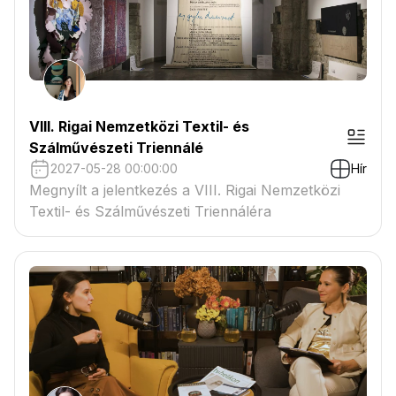
VIII. Rigai Nemzetközi Textil- és
Szálművészeti Triennálé
2027-05-28 00:00:00
Hír
Megnyílt a jelentkezés a VIII. Rigai Nemzetközi
Textil- és Szálművészeti Triennáléra