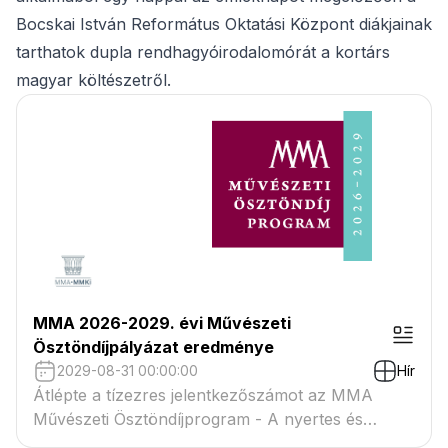
Bocskai István Református Oktatási Központ diákjainak
tarthatok dupla rendhagyóirodalomórát a kortárs
magyar költészetről.
MMA 2026-2029. évi Művészeti
Ösztöndíjpályázat eredménye
2029-08-31 00:00:00
Hír
Átlépte a tízezres jelentkezőszámot az MMA
Művészeti Ösztöndíjprogram - A nyertes és
tartaléklistás pályázók névsora megtekinthető a