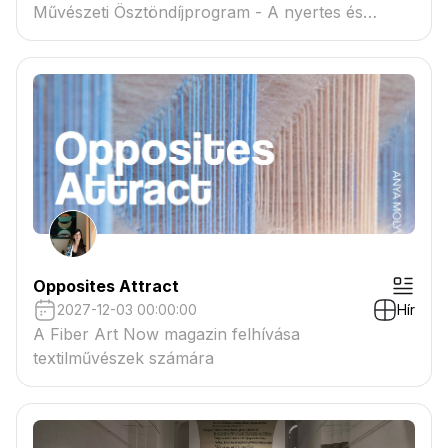
Művészeti Ösztöndíjprogram - A nyertes és
tartaléklistás pályázók névsora megtekinthető a
csatolmányban
Opposites Attract
2027-12-03 00:00:00
Hír
A Fiber Art Now magazin felhívása
textilművészek számára