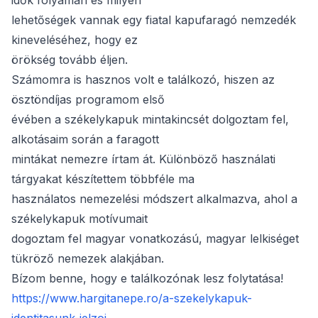
idők folyamán és milyen
lehetőségek vannak egy fiatal kapufaragó nemzedék
kineveléséhez, hogy ez
örökség tovább éljen.
Számomra is hasznos volt e találkozó, hiszen az
ösztöndíjas programom első
évében a székelykapuk mintakincsét dolgoztam fel,
alkotásaim során a faragott
mintákat nemezre írtam át. Különböző használati
tárgyakat készítettem többféle ma
használatos nemezelési módszert alkalmazva, ahol a
székelykapuk motívumait
dogoztam fel magyar vonatkozású, magyar lelkiséget
tükröző nemezek alakjában.
Bízom benne, hogy e találkozónak lesz folytatása!
https://www.hargitanepe.ro/a-szekelykapuk-