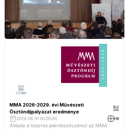
MMA 2026-2029. évi Művészeti
Ösztöndíjpályázat eredménye
2029-08-31 00:00:00
Hír
Átlépte a tízezres jelentkezőszámot az MMA