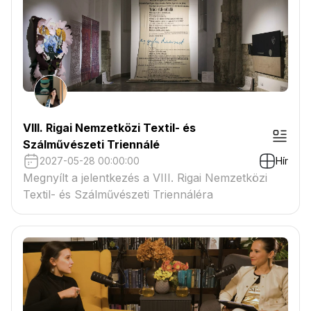
VIII. Rigai Nemzetközi Textil- és
Szálművészeti Triennálé
2027-05-28 00:00:00
Hír
Megnyílt a jelentkezés a VIII. Rigai Nemzetközi
Textil- és Szálművészeti Triennáléra