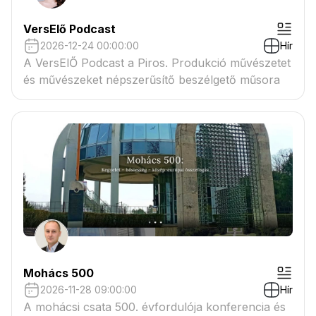
VersElő Podcast
2026-12-24 00:00:00
Hír
A VersElŐ Podcast a Piros. Produkció művészetet
és művészeket népszerűsítő beszélgető műsora
Mohács 500
2026-11-28 09:00:00
Hír
A mohácsi csata 500. évfordulója konferencia és