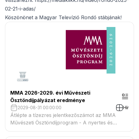
visszanézni. https://mediaklikk.hu/video/rondo-2025-
02-21-i-adas/
Köszönönet a Magyar Televízió Rondó stábjának!
MMA 2026-2029. évi Művészeti
Ösztöndíjpályázat eredménye
2029-08-31 00:00:00
Hír
Átlépte a tízezres jelentkezőszámot az MMA
Művészeti Ösztöndíjprogram - A nyertes és
tartaléklistás pályázók névsora megtekinthető a
csatolmányban