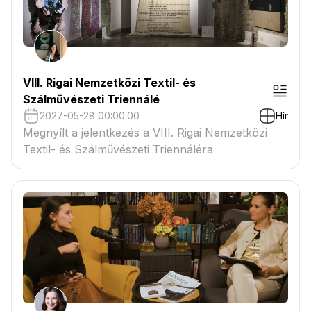
VIII. Rigai Nemzetközi Textil- és
Szálművészeti Triennálé
2027-05-28 00:00:00
Hír
Megnyílt a jelentkezés a VIII. Rigai Nemzetközi
Textil- és Szálművészeti Triennáléra