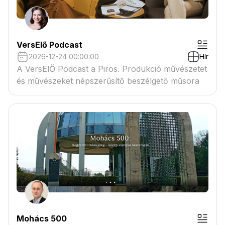
VersElő Podcast
2026-12-24 00:00:00
Hír
A VersElŐ Podcast a Piros. Produkció művészetet
és művészeket népszerűsítő beszélgető műsora
Mohács 500