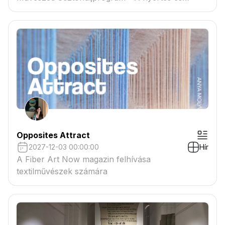
tartaléklistás pályázók névsora megtekinthető a
csatolmányban
Opposites Attract
2027-12-03 00:00:00
Hír
A Fiber Art Now magazin felhívása
textilművészek számára