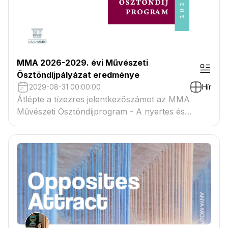
MMA 2026-2029. évi Művészeti
Ösztöndíjpályázat eredménye
2029-08-31 00:00:00
Hír
Átlépte a tízezres jelentkezőszámot az MMA
Művészeti Ösztöndíjprogram - A nyertes és
tartaléklistás pályázók névsora megtekinthető a
csatolmányban