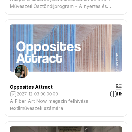
Művészeti Ösztöndíjprogram - A nyertes és
tartaléklistás pályázók névsora megtekinthető a
csatolmányban
Opposites Attract
2027-12-03 00:00:00
Hír
A Fiber Art Now magazin felhívása
textilművészek számára