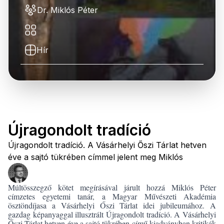
Dr. Miklós Péter
Hír
Újragondolt tradíció
Újragondolt tradíció. A Vásárhelyi Őszi Tárlat hetven
éve a sajtó tükrében címmel jelent meg Miklós
Múltösszegző kötet megírásával járult hozzá Miklós Péter
címzetes egyetemi tanár, a Magyar Művészeti Akadémia
ösztöndíjasa a Vásárhelyi Őszi Tárlat idei jubileumához. A
gazdag képanyaggal illusztrált Újragondolt tradíció. A Vásárhelyi
Őszi Tárlat hetven éve a sajtó tükrében című kiadványban kritikák