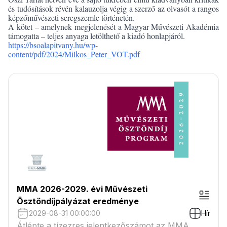
és tudósítások révén kalauzolja végig a szerző az olvasót a rangos
képzőművészeti seregszemle történetén.
A kötet – amelynek megjelenését a Magyar Művészeti Akadémia
támogatta – teljes anyaga letölthető a kiadó honlapjáról.
https://bsoalapitvany.hu/wp-
content/pdf/2024/Milkos_Peter_VOT.pdf
MMA 2026-2029. évi Művészeti
Ösztöndíjpályázat eredménye
2029-08-31 00:00:00
Hír
Átlépte a tízezres jelentkezőszámot az MMA