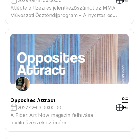
2029-08-31 00:00:00
Hír
Átlépte a tízezres jelentkezőszámot az MMA
Művészeti Ösztöndíjprogram - A nyertes és
tartaléklistás pályázók névsora megtekinthető a
csatolmányban
Opposites Attract
2027-12-03 00:00:00
Hír
A Fiber Art Now magazin felhívása
textilművészek számára