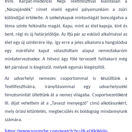
XVIII. Kárpát-medencei Népi Textilfesztivál kiállításán a
„Nászajándék” címet viselő egyéni pályamunkám a zsűri
különdíjjal értékelte. A székelykapuk mintavilágát boncolgatva a
téma szinte felkínálta magát. Kapu, mint az élet kapuja, kint és
bent, régi és új határjelölője. Az ifjú pár az esküvő alkalmával az
élet egy új színterére lép, így erre a jeles alkalomra hangolódva
egy máréfalvi kaput választottam alapul nemeztakaróm
mintatervezésekor. A hitvesi ágy fölé tervezett falitakaró még
két párnával is kiegészül, melyek egymás kiegészítői.
Az udvarhelyi nemezes csoportommal is készültünk a
Textilfesztiválra, irányításommal egy udvarhelyszéki
hímzésmintát ültettünk át a nemez világába. Csoportvezetőként
III. díjat vehettem át a „Tavaszi menyegző” című alkotásunkért,
mely óriási kitüntetés, megbecsülés és boldogság mindannyiunk
számára.
https://www.youtube.com/watch?v=jB-rOIkWolo