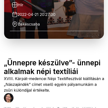
Hír
2022-04-21 20:27:00
Békéscsaba
„Ünnepre készülve”- ünnepi
alkalmak népi textíliái
XVIII. Kárpát-medencei Népi Textilfesztivál kiállításán a
„Nászajándék” címet viselő egyéni pályamunkám a
zsűri különdíjjal értékelte.