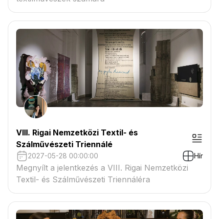
VIII. Rigai Nemzetközi Textil- és
Szálművészeti Triennálé
2027-05-28 00:00:00
Hír
Megnyílt a jelentkezés a VIII. Rigai Nemzetközi
Textil- és Szálművészeti Triennáléra