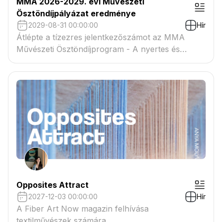
MMA 2026-2029. évi Művészeti
Ösztöndíjpályázat eredménye
2029-08-31 00:00:00
Hír
Átlépte a tízezres jelentkezőszámot az MMA
Művészeti Ösztöndíjprogram - A nyertes és
tartaléklistás pályázók névsora megtekinthető a
csatolmányban
Opposites Attract
2027-12-03 00:00:00
Hír
A Fiber Art Now magazin felhívása
textilművészek számára