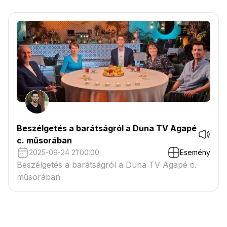
Beszélgetés a barátságról a Duna TV Agapé
c. műsorában
2025-09-24 21:00:00
Esemény
Beszélgetés a barátságról a Duna TV Agapé c.
műsorában