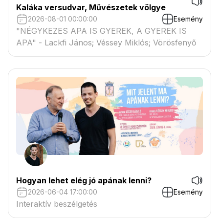
Kaláka versudvar, Művészetek völgye
2026-08-01 00:00:00
Esemény
"NÉGYKEZES APA IS GYEREK, A GYEREK IS
APA" - Lackfi János; Véssey Miklós; Vörösfenyő
Hogyan lehet elég jó apának lenni?
2026-06-04 17:00:00
Esemény
Interaktív beszélgetés