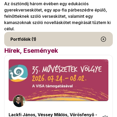
Az ösztöndíj három évében egy edukációs
gyerekverseskötet, egy apa-fia párbeszédre épülő,
felnőtteknek szóló verseskötet, valamint egy
kamaszoknak szóló novelláskötet megírását tűztem ki
célul.
Portfóliók (1)
Hírek, Események
Lackfi János, Véssey Miklós, Vörösfenyő -