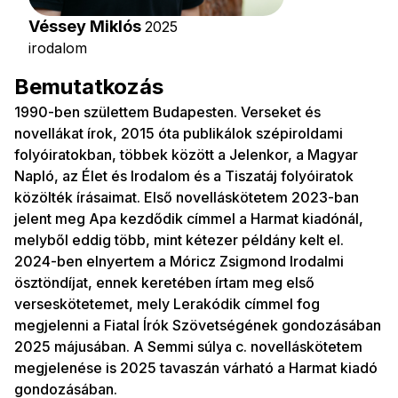
Véssey Miklós
2025
irodalom
Bemutatkozás
1990-ben születtem Budapesten. Verseket és
novellákat írok, 2015 óta publikálok szépiroldami
folyóiratokban, többek között a Jelenkor, a Magyar
Napló, az Élet és Irodalom és a Tiszatáj folyóiratok
közölték írásaimat. Első novelláskötetem 2023-ban
jelent meg Apa kezdődik címmel a Harmat kiadónál,
melyből eddig több, mint kétezer példány kelt el.
2024-ben elnyertem a Móricz Zsigmond Irodalmi
ösztöndíjat, ennek keretében írtam meg első
verseskötetemet, mely Lerakódik címmel fog
megjelenni a Fiatal Írók Szövetségének gondozásában
2025 májusában. A Semmi súlya c. novelláskötetem
megjelenése is 2025 tavaszán várható a Harmat kiadó
gondozásában.