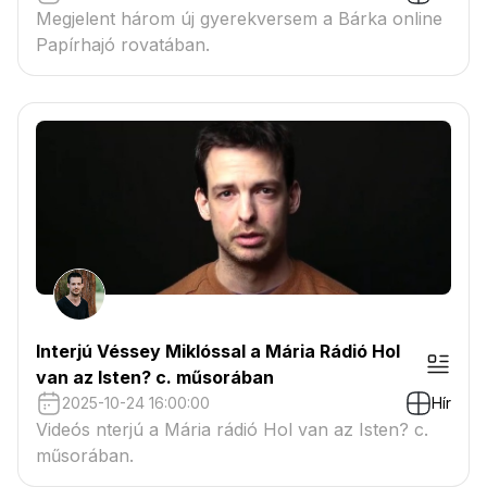
Megjelent három új gyerekversem a Bárka online
Papírhajó rovatában.
Interjú Véssey Miklóssal a Mária Rádió Hol
van az Isten? c. műsorában
2025-10-24 16:00:00
Hír
Videós nterjú a Mária rádió Hol van az Isten? c.
műsorában.