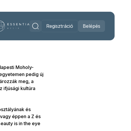
Regisztráció
Belépés
dapesti Moholy-
 egyetemen pedig új
tározzák meg, a
 ifjúsági kultúra
osztályának és
 vagy éppen a Z és
auty is in the eye