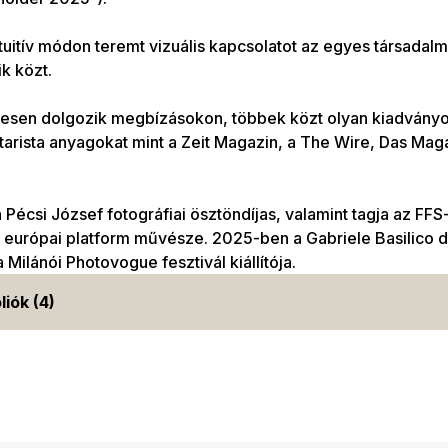
uitív módon teremt vizuális kapcsolatot az egyes társadalm
ik közt.
esen dolgozik megbízásokon, többek közt olyan kiadványo
rista anyagokat mint a Zeit Magazin, a The Wire, Das Maga
Pécsi József fotográfiai ösztöndíjas, valamint tagja az FF
urópai platform művésze. 2025-ben a Gabriele Basilico díj
a Milánói Photovogue fesztivál kiállítója.
liók (4)