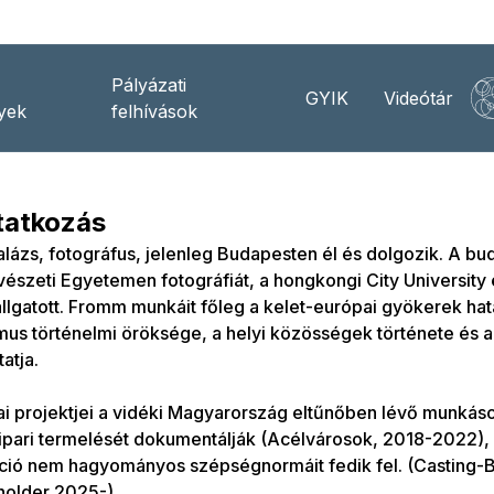
Pályázati
GYIK
Videótár
yek
felhívások
atkozás
ázs, fotográfus, jelenleg Budapesten él és dolgozik. A bu
szeti Egyetemen fotográfiát, a hongkongi City University
llgatott. Fromm munkáit főleg a kelet-európai gyökerek ha
mus történelmi öröksége, a helyi közösségek története és az
atja.
ai projektjei a vidéki Magyarország eltűnőben lévő munkás
t ipari termelését dokumentálják (Acélvárosok, 2018-2022),
ió nem hagyományos szépségnormáit fedik fel. (Casting-Be
holder 2025-).