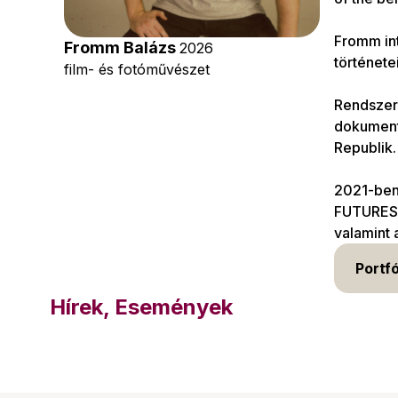
Fromm int
Fromm Balázs
2026
története
film- és fotóművészet
Rendszer
dokumenta
Republik.
2021-ben 
FUTURES e
valamint 
Portfó
Hírek, Események