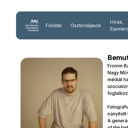
Hírek,
Főoldal
Ösztöndíjasok
Esemén
Bemut
Fromm Bal
Nagy Művé
médiát ha
szocializ
foglalkozt
Fotográfi
irányítot
A generác
of the be