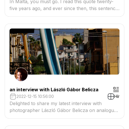
In Malta, you must go. I read this quote twenty-
five years ago, and ever since then, this sentence
comes to my mind whenever I think of the tiny
island or visit it. László Gábor Belicza's pictures
also evoke the atmosphere of wandering around
seemingly aimlessly, capturing small everyday
scenes and
an interview with László Gábor Belicza
2022-12-15 10:56:00
Hír
Delighted to share my latest interview with
photographer László Gábor Belicza on analogue
vs digital, inspirations and his ongoing series titled
' Postcards From The Sea".