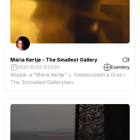
of flats in the city, in the courtyard of a
functioning primary school.
Mária Kertje - The Smallest Gallery
2023-10-02 13:53:00
Esemény
Képpár a "Mária Kertje" c. fotóesszéből a Graz-i
The Smmallest Galleryben.