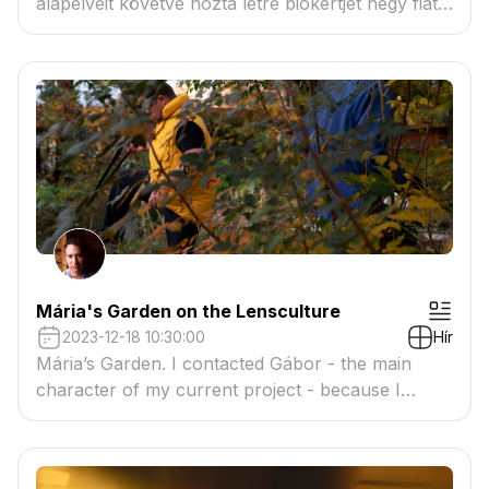
alapelveit követve hozta létre biokertjét négy fiatal
szakember a Dunakanyar egyik kis falujában.
Mária's Garden on the Lensculture
2023-12-18 10:30:00
Hír
Mária’s Garden. I contacted Gábor - the main
character of my current project - because I
wanted to learn about permaculture from him
and to do some volunteer work in his garden.
Gábor’s garden is an oasis surrounded by blocks