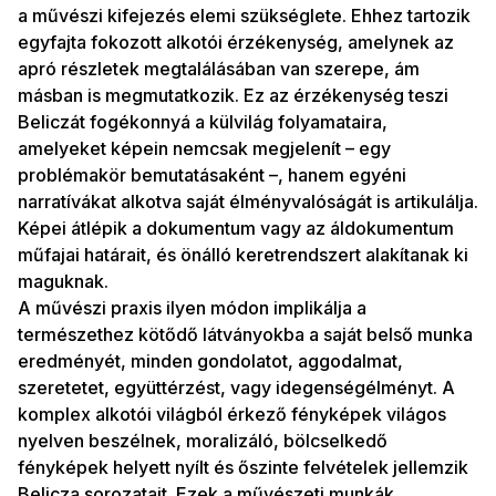
a művészi kifejezés elemi szükséglete. Ehhez tartozik
egyfajta fokozott alkotói érzékenység, amelynek az
apró részletek megtalálásában van szerepe, ám
másban is megmutatkozik. Ez az érzékenység teszi
Beliczát fogékonnyá a külvilág folyamataira,
amelyeket képein nemcsak megjelenít – egy
problémakör bemutatásaként –, hanem egyéni
narratívákat alkotva saját élményvalóságát is artikulálja.
Képei átlépik a dokumentum vagy az áldokumentum
műfajai határait, és önálló keretrendszert alakítanak ki
maguknak.
A művészi praxis ilyen módon implikálja a
természethez kötődő látványokba a saját belső munka
eredményét, minden gondolatot, aggodalmat,
szeretetet, együttérzést, vagy idegenségélményt. A
komplex alkotói világból érkező fényképek világos
nyelven beszélnek, moralizáló, bölcselkedő
fényképek helyett nyílt és őszinte felvételek jellemzik
Belicza sorozatait. Ezek a művészeti munkák