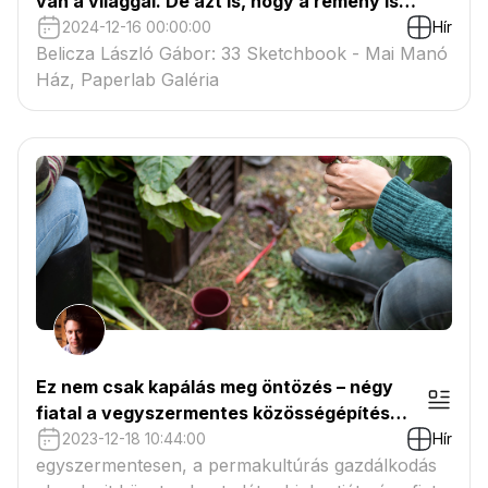
van a világgal. De azt is, hogy a remény is
velünk van
2024-12-16 00:00:00
Hír
Belicza László Gábor: 33 Sketchbook - Mai Manó
Ház, Paperlab Galéria
Ez nem csak kapálás meg öntözés – négy
fiatal a vegyszermentes közösségépítés
mellett döntött
2023-12-18 10:44:00
Hír
egyszermentesen, a permakultúrás gazdálkodás