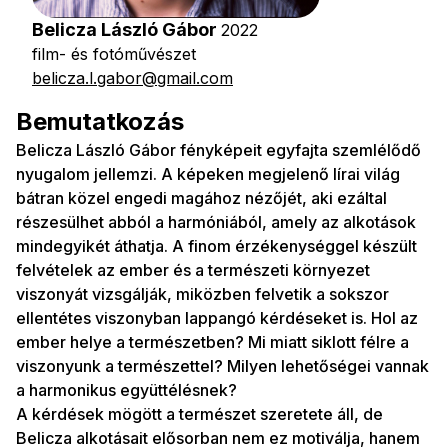
Belicza László Gábor
2022
film- és fotóművészet
belicza.l.gabor@gmail.com
Bemutatkozás
Belicza László Gábor fényképeit egyfajta szemlélődő
nyugalom jellemzi. A képeken megjelenő lírai világ
bátran közel engedi magához nézőjét, aki ezáltal
részesülhet abból a harmóniából, amely az alkotások
mindegyikét áthatja. A finom érzékenységgel készült
felvételek az ember és a természeti környezet
viszonyát vizsgálják, miközben felvetik a sokszor
ellentétes viszonyban lappangó kérdéseket is. Hol az
ember helye a természetben? Mi miatt siklott félre a
viszonyunk a természettel? Milyen lehetőségei vannak
a harmonikus együttélésnek?
A kérdések mögött a természet szeretete áll, de
Belicza alkotásait elősorban nem ez motiválja, hanem