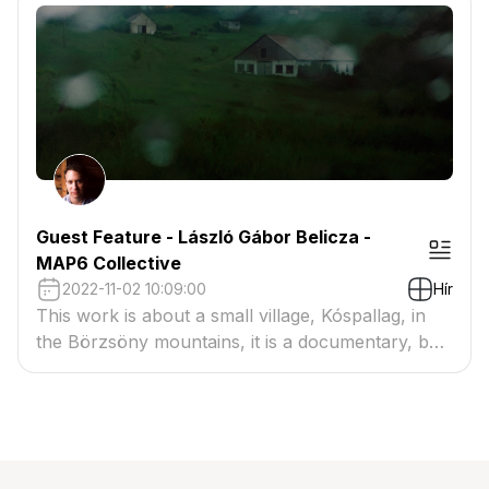
Guest Feature - László Gábor Belicza -
MAP6 Collective
2022-11-02 10:09:00
Hír
This work is about a small village, Kóspallag, in
the Börzsöny mountains, it is a documentary, but
it is based on very subjective experiences.