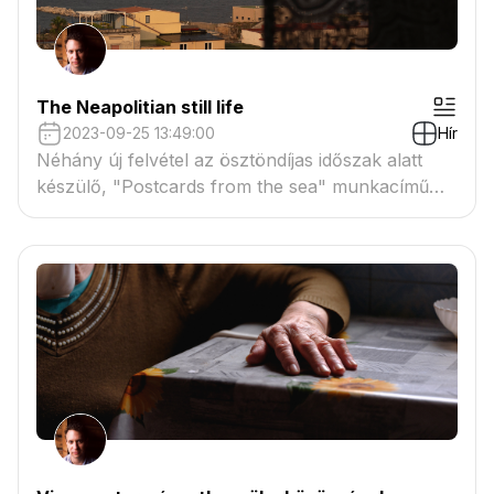
The Neapolitian still life
2023-09-25 13:49:00
Hír
Néhány új felvétel az ösztöndíjas időszak alatt
készülő, "Postcards from the sea" munkacímű
fotókönyvhöz.