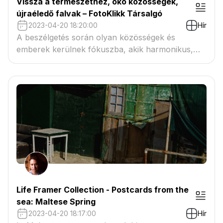
Vissza a természethez, öko közösségek,
újraéledő falvak – FotoKlikk Társalgó
2023-04-20 18:20:00
Hír
A beszélgetés során olyan közösségek és
emberek kerülnek fókuszba, akik harmonikus,
fenntartható módon közelítenek a természethez.
Olyan életformára törekszenek, amely nem
kizsákmányolja azt, hanem elősegíti megújulását,
vagy az eredeti állapot megőrzését. Moderátor:
Kopin Kata, kurátor
Life Framer Collection - Postcards from the
sea: Maltese Spring
2023-04-20 18:17:00
Hír