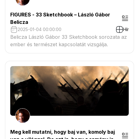
FIGURES - 33 Sketchbook – László Gábor
Belicza
2025-01-04 00:00:00
Hír
Belicza László Gábor 33 Sketchbook sorozata az
ember és természet kapcsolatát vizsgálja.
Meg kell mutatni, hogy baj van, komoly baj