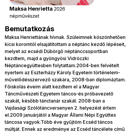
Maksa Henrietta
2026
népművészet
Bemutatkozás
Maksa Henriettának hívnak. Szüleimnek köszönhetően
kicsi koromtól elsajátítottam a néptánc kezdő lépéseit,
melyet az ecsédi Dübörgő néptánccsoportban
kezdtem, majd a gyöngyösi Vidróczki
Néptáncegyüttesben folytattam.2004-ben felvételt
nyertem az Eszterházy Károly Egyetem történelem-
művelődésszervező szakára, 2008-ban diplomáztam.
Főiskolás éveim alatt kezdtem el a Magyar
Táncművészeti Egyetem táncos-és próbavezető
szakát, később tánctanár szakát. 2008-ban a
Vajdasági Szólótáncversenyen 2. helyezést értem
el.2009 januárjától a Magyar Állami Népi Együttes
táncosa vagyok.Több éve gyűjtöm Ecséd táncos
múltját. Ennek az eredménye az Ecséd táncélete című