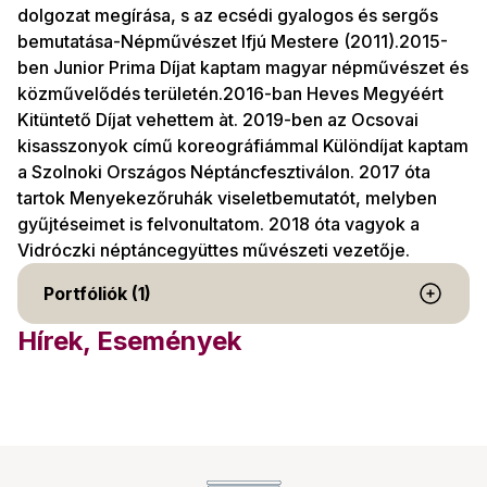
dolgozat megírása, s az ecsédi gyalogos és sergős
bemutatása-Népművészet Ifjú Mestere (2011).2015-
ben Junior Prima Díjat kaptam magyar népművészet és
közművelődés területén.2016-ban Heves Megyéért
Kitüntető Díjat vehettem àt. 2019-ben az Ocsovai
kisasszonyok című koreográfiámmal Különdíjat kaptam
a Szolnoki Országos Néptáncfesztiválon. 2017 óta
tartok Menyekezőruhák viseletbemutatót, melyben
gyűjtéseimet is felvonultatom. 2018 óta vagyok a
Vidróczki néptáncegyüttes művészeti vezetője.
Portfóliók (1)
Hírek, Események