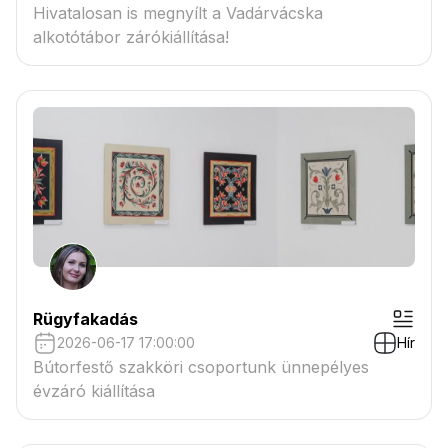
Hivatalosan is megnyílt a Vadárvácska
alkotótábor zárókiállítása!
Rügyfakadás
2026-06-17 17:00:00
Hír
Bútorfestő szakköri csoportunk ünnepélyes
évzáró kiállítása