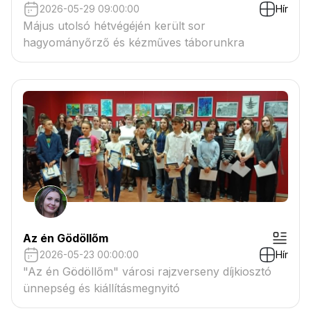
2026-05-29 09:00:00
Hír
Május utolsó hétvégéjén került sor
hagyományőrző és kézműves táborunkra
Az én Gödöllőm
2026-05-23 00:00:00
Hír
"Az én Gödöllőm" városi rajzverseny díjkiosztó
ünnepség és kiállításmegnyitó