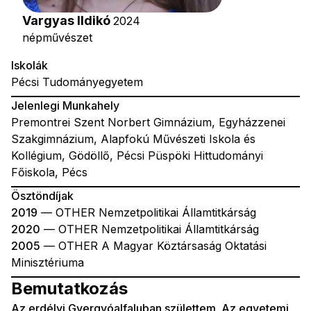
Vargyas Ildikó
2024
népművészet
Iskolák
Pécsi Tudományegyetem
Jelenlegi Munkahely
Premontrei Szent Norbert Gimnázium, Egyházzenei
Szakgimnázium, Alapfokú Művészeti Iskola és
Kollégium, Gödöllő, Pécsi Püspöki Hittudományi
Főiskola, Pécs
Ösztöndíjak
2019
— OTHER Nemzetpolitikai Államtitkárság
2020
— OTHER Nemzetpolitikai Államtitkárság
2005
— OTHER A Magyar Köztársaság Oktatási
Minisztériuma
Bemutatkozás
Az erdélyi Gyergyóalfaluban születtem. Az egyetemi