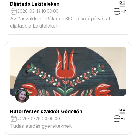
Díjátadó Lakiteleken
2026-03-13 10:00:00
Hír
Az "aszakkör" Rákóczi 350. alkotópályázat
díjátadója Lakiteleken
Bútorfestés szakkör Gödöllőn
2026-01-29 00:00:00
Hír
Tudás átadás gyerekeknek