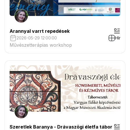
Arannyal varrt repedések
2026-05-29 12:00:00
Hír
Művészetterápias workshop
Szeretlek Baranya - Drávaszögi életfa tábor