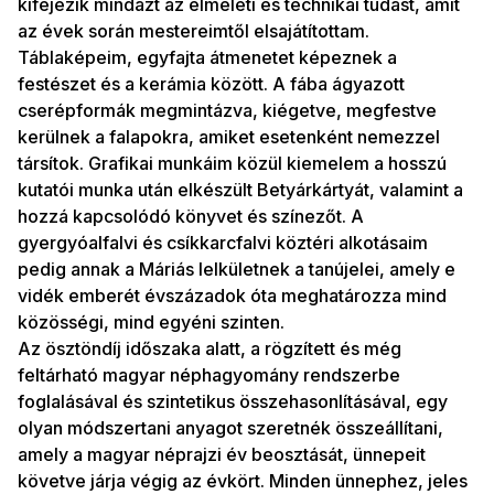
kifejezik mindazt az elméleti és technikai tudást, amit
az évek során mestereimtől elsajátítottam.
Táblaképeim, egyfajta átmenetet képeznek a
festészet és a kerámia között. A fába ágyazott
cserépformák megmintázva, kiégetve, megfestve
kerülnek a falapokra, amiket esetenként nemezzel
társítok. Grafikai munkáim közül kiemelem a hosszú
kutatói munka után elkészült Betyárkártyát, valamint a
hozzá kapcsolódó könyvet és színezőt. A
gyergyóalfalvi és csíkkarcfalvi köztéri alkotásaim
pedig annak a Máriás lelkületnek a tanújelei, amely e
vidék emberét évszázadok óta meghatározza mind
közösségi, mind egyéni szinten.
Az ösztöndíj időszaka alatt, a rögzített és még
feltárható magyar néphagyomány rendszerbe
foglalásával és szintetikus összehasonlításával, egy
olyan módszertani anyagot szeretnék összeállítani,
amely a magyar néprajzi év beosztását, ünnepeit
követve járja végig az évkört. Minden ünnephez, jeles