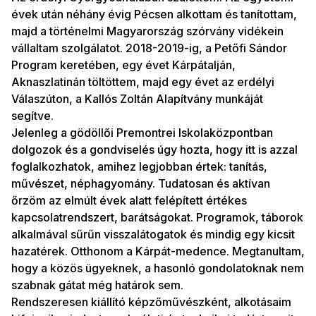
évek után néhány évig Pécsen alkottam és tanítottam,
majd a történelmi Magyarország szórvány vidékein
vállaltam szolgálatot. 2018-2019-ig, a Petőfi Sándor
Program keretében, egy évet Kárpátalján,
Aknaszlatinán töltöttem, majd egy évet az erdélyi
Válaszúton, a Kallós Zoltán Alapítvány munkáját
segítve.
Jelenleg a gödöllői Premontrei Iskolaközpontban
dolgozok és a gondviselés úgy hozta, hogy itt is azzal
foglalkozhatok, amihez legjobban értek: tanítás,
művészet, néphagyomány. Tudatosan és aktívan
őrzöm az elmúlt évek alatt felépített értékes
kapcsolatrendszert, barátságokat. Programok, táborok
alkalmával sűrűn visszalátogatok és mindig egy kicsit
hazatérek. Otthonom a Kárpát-medence. Megtanultam,
hogy a közös ügyeknek, a hasonló gondolatoknak nem
szabnak gátat még határok sem.
Rendszeresen kiállító képzőművészként, alkotásaim