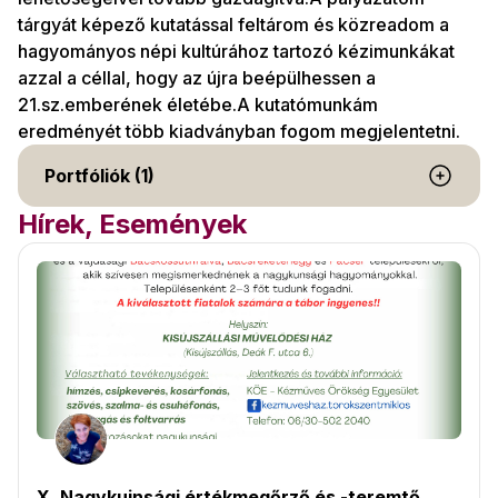
tárgyát képező kutatással feltárom és közreadom a
hagyományos népi kultúrához tartozó kézimunkákat
azzal a céllal, hogy az újra beépülhessen a
21.sz.emberének életébe.A kutatómunkám
eredményét több kiadványban fogom megjelentetni.
Portfóliók (1)
Hírek, Események
X. Nagykuinsági értékmegőrző és -teremtő