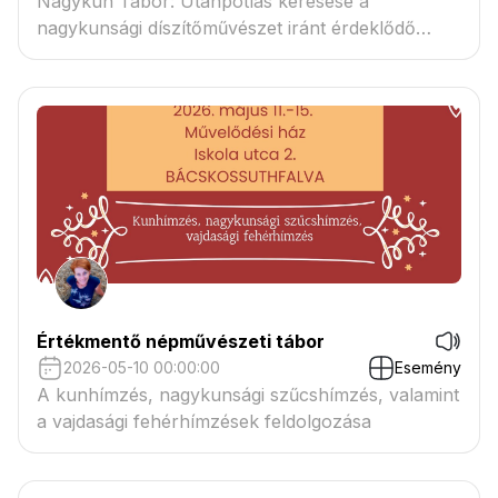
Nagykun Tábor: Utánpótlás keresése a
nagykunsági díszítőművészet iránt érdeklődő
fiatalok részére.
Értékmentő népművészeti tábor
2026-05-10 00:00:00
Esemény
A kunhímzés, nagykunsági szűcshímzés, valamint
a vajdasági fehérhímzések feldolgozása