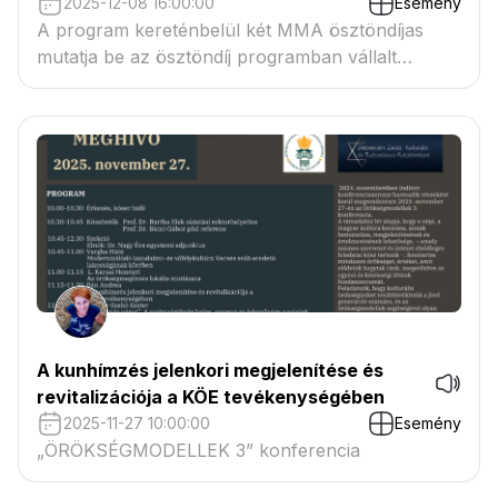
2025-12-08 16:00:00
Esemény
A program kereténbelül két MMA ösztöndíjas
mutatja be az ösztöndíj programban vállalt
feladatait.
A kunhímzés jelenkori megjelenítése és
revitalizációja a KÖE tevékenységében
2025-11-27 10:00:00
Esemény
„ÖRÖKSÉGMODELLEK 3” konferencia