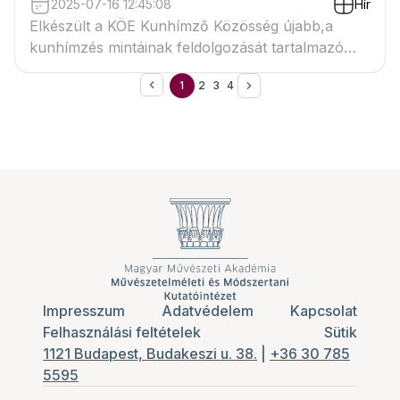
2025-07-16 12:45:08
Hír
Elkészült a KÖE Kunhímző Közösség újabb,a
kunhímzés mintáinak feldolgozását tartalmazó
kiadvány.
1
2
3
4
Impresszum
Adatvédelem
Kapcsolat
Felhasználási feltételek
Sütik
1121 Budapest, Budakeszi u. 38.
|
+36 30 785
5595