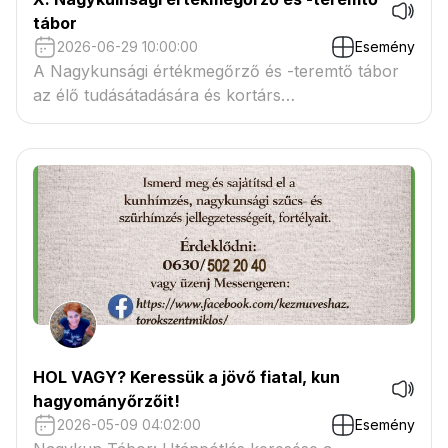
tábor
2026-06-29 10:00:00
Esemény
A Nagykunsági értékmegőrző és -teremtő tábor
az élő tudásátadására és kortárs
újraértelmezésére épül
HOL VAGY? Keressük a jövő fiatal, kun
hagyományőrzőit!
2026-05-09 04:02:00
Esemény