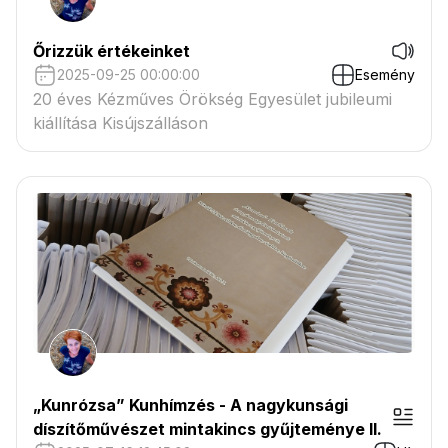
Őrizzük értékeinket
2025-09-25 00:00:00
Esemény
20 éves Kézműves Örökség Egyesület jubileumi
kiállítása Kisújszálláson
„Kunrózsa” Kunhímzés - A nagykunsági
díszítőművészet mintakincs gyűjteménye II.