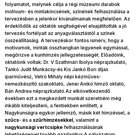
folyamatot, melynek célja a régi múzeumi darabok
motívum- és mintakincsének, színének felhasználása a
tervezésben a jelenkor kívánalmainak megfelelően. Az
érdeklődők az oktatók segítségével elsajátították a jó
tervezés fortélyait az anyagválasztástól a színek
összeállításáig. A tervezéskor fontos ismérv, hogy a
motívumok, minták összhangban legyenek egymással,
megőrizve a kunhímzés jellegzetességét. Előadóink,
oktatóink voltak: Dr. V Szathmári Ibolya néprajzkutató,
Tankó Judit Munkácsy-és Kis Jankó Bori díjas
iparművész, Vetró Mihály népi kézműves-
nemezkészítő szakoktató, Jenei Anikó hímző oktató,
Bán Andrea néprajzkutató.Az elkövetkezendő
években ezt a megkezdett munkát szeretném még
inkább kiteljesíteni, a fentiekben említett, a
Nagykunságra egykor jellemző, másik két hímzéssel, a
szűcs
- és a
szűrhímzésekkel
, valamint a
nagykunsági vertcsipke
felhasználásának
lehetőségeivel tovább gazdagítva.A pályázatom