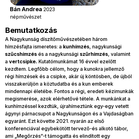
Bán Andrea
2023
népművészet
Bemutatkozás
A Nagykunság díszítőművészetében három
hímzésfajta ismeretes: a
kunhímzés
, nagykunsági
szűcshímzés
és a nagykunsági
szűrhímzés
, valamint
a
vertcsipke.
Kutatómunkámat 16 évvel ezelőtt
kezdtem. Legfőbb célom, hogy a kunokra jellemző
régi hímzések és a csipke, akár új köntösben, de újból
visszakerüljön a köztudatba és a kun emberek
mindennapi életébe. Fontos a régi, eredeti kézimunkák
megismerése, azok elérhetővé tétele. A munkánkat a
kunhímzéssel kezdtük, újrahímeztünk egy-egy vetett
ágynyi párnacsupot a Nagykunságon és a Vajdaságban
egyaránt. Ezt követte 2021. nyarán az első
konferenciával egybekötött tervező-és alkotó tábor,
ami „Megőrzés”-t támogatta és elindított egy