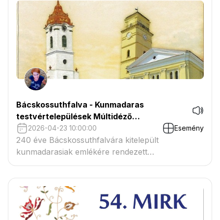
Bácskossuthfalva - Kunmadaras
testvértelepülések Múltidéző
Programsorozata
2026-04-23 10:00:00
Esemény
240 éve Bácskossuthfalvára kitelepült
kunmadarasiak emlékére rendezett
programsorozat