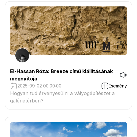
El-Hassan Róza: Breeze című kiállításának
megnyitója
2025-09-02 00:00:00
Esemény
Hogyan tud érvényesülni a vályogépítészet a
galériatérben?