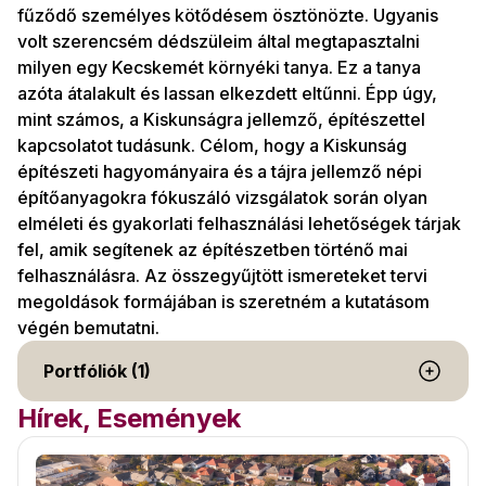
fűződő személyes kötődésem ösztönözte. Ugyanis
volt szerencsém dédszüleim által megtapasztalni
milyen egy Kecskemét környéki tanya. Ez a tanya
azóta átalakult és lassan elkezdett eltűnni. Épp úgy,
mint számos, a Kiskunságra jellemző, építészettel
kapcsolatot tudásunk. Célom, hogy a Kiskunság
építészeti hagyományaira és a tájra jellemző népi
építőanyagokra fókuszáló vizsgálatok során olyan
elméleti és gyakorlati felhasználási lehetőségek tárjak
fel, amik segítenek az építészetben történő mai
felhasználásra. Az összegyűjtött ismereteket tervi
megoldások formájában is szeretném a kutatásom
végén bemutatni.
Portfóliók (1)
Hírek, Események