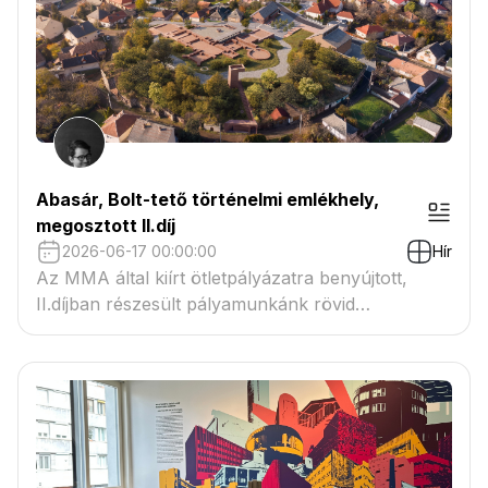
Abasár, Bolt-tető történelmi emlékhely,
megosztott II.díj
2026-06-17 00:00:00
Hír
Az MMA által kiírt ötletpályázatra benyújtott,
II.díjban részesült pályamunkánk rövid
bemutatása.