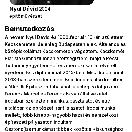
Nyul Dávid
2024
építőművészet
Bemutatkozás
A nevem Nyul Dávid és 1990.február 16.-án születtem
Kecskeméten. Jelenleg Budapesten élek. Általános és
középiskoláimat Kecskeméten végeztem. Kecskeméti
Piarista Gimnáziumban érettségiztem, majd a Pécsi
Tudományegyetem Építészmérnöki karra felvételt
nyertem. Bsc diplomámat 2015-ben, Msc diplomámat
2018-ban szereztem meg. Bsc diploma után kerültem
a NAPUR Építészirodába ahol jelenleg is dolgozom.
Ferencz Marcel és Ferencz István által vezetett
irodában szereztem munkatapasztalatot és úgy
általában az építészet iránti alázatot. Irodai munka
mellett, több kisebb-nagyobb hazai és nemzetközi
építészeti pályázaton indultam.
Ösztöndíjas munkámat többek között a Kiskunsághoz