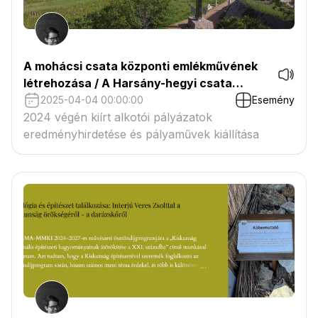
A mohácsi csata központi emlékművének
létrehozása / A Harsány-hegyi csata
emlékhelyének továbbépítése pályázatok
2025-04-04 00:00:00
Esemény
eredményhirdetése
2024 végén kiírt alkotói pályázatok
eredményhirdetése és pályaművek kiállítása