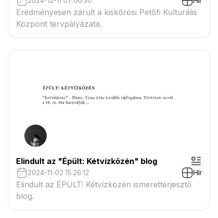
2024-12-11 07:06:30
Hír
Eredményesen zárult a kiskőrösi Petőfi Kulturális
Központ tervpályázata.
Elindult az "Épült: Kétvízközén" blog
2024-11-02 15:26:12
Hír
Elindult az ÉPÜLT: Kétvízközén ismeretterjesztő
blog.