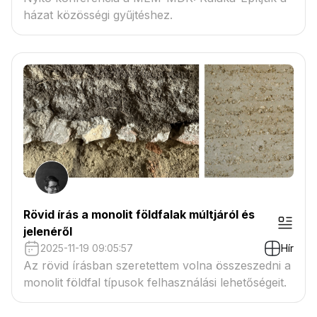
házat közösségi gyűjtéshez.
Rövid írás a monolit földfalak múltjáról és
jelenéről
2025-11-19 09:05:57
Hír
Az rövid írásban szeretettem volna összeszedni a
monolit földfal típusok felhasználási lehetőségeit.