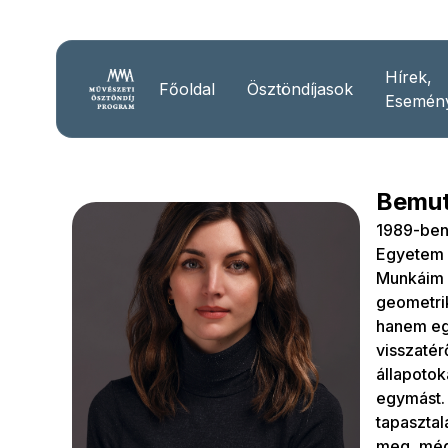
Hírek,
Főoldal
Ösztöndíjasok
Esemén
Bemut
1989-ben
Egyetem 
Munkáim e
geometrik
hanem eg
visszatér
állapotok
egymást. 
tapasztal
meg, még