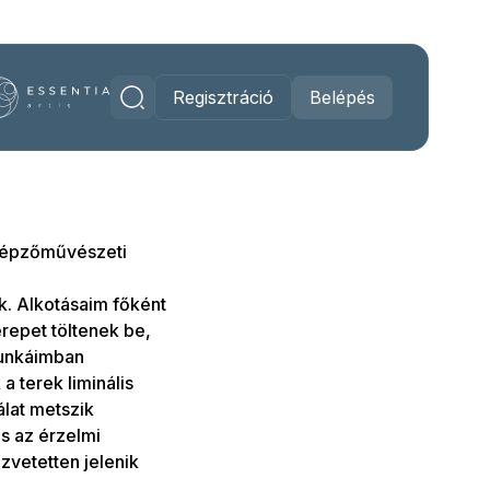
Regisztráció
Belépés
Képzőművészeti
k. Alkotásaim főként
repet töltenek be,
Munkáimban
a terek liminális
álat metszik
s az érzelmi
zvetetten jelenik