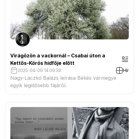
Virágözön a vackornál – Csabai úton a
Kettős-Körös hídfője előtt
2025-04-09 14:09:39
Hír
Nagy-Laczkó Balázs leírása Békés vármegye
egyik legidősebb fájáról.