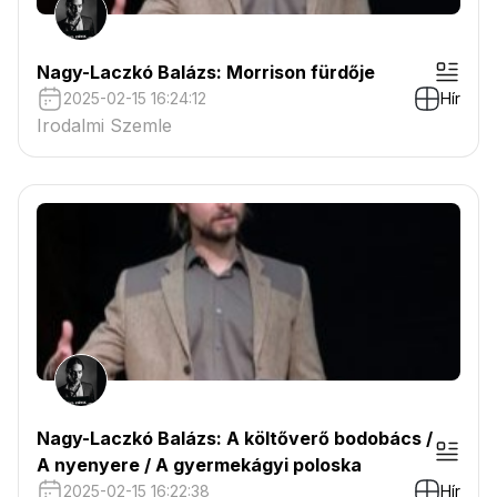
Nagy-Laczkó Balázs: Morrison fürdője
2025-02-15 16:24:12
Hír
Irodalmi Szemle
Nagy-Laczkó Balázs: A költőverő bodobács /
A nyenyere / A gyermekágyi poloska
2025-02-15 16:22:38
Hír