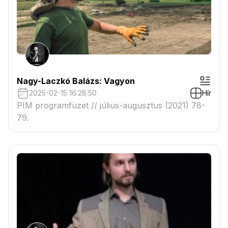
Nagy-Laczkó Balázs: Vagyon
2025-02-15 16:28:50
Hír
PIM programfüzet // július-augusztus (2021) 78-
79.