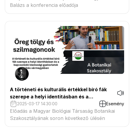
Balázs a konferencia előadója
A történeti és kulturális értékkel bíró fák
szerepe a helyi identitásban és a
kapcsolódó közösségi gyakorlatok Békés
2025-03-17 14:30:00
Esemény
vármegyében
Előadás a Magyar Biológiai Társaság Botanikai
Szakosztályának soron következő ülésén