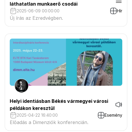
láthatatlan munkaerő csodái
2025-06-09 00:00:00
Hír
Új írás az Ezredvégben.
Helyi identiásban Békés vármegyei városi
példákon keresztül
2025-04-22 16:40:00
Esemény
Előadás a Dimenziók konferencián.