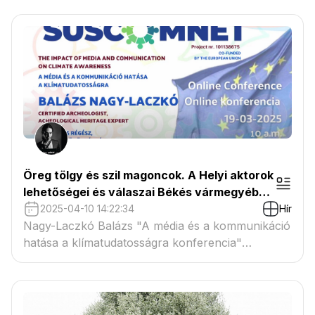
Öreg tölgy és szil magoncok. A Helyi aktorok
lehetőségei és válaszai Békés vármegyében
a városi fákkal kapcsolatban a klímaváltozás
2025-04-10 14:22:34
Hír
tükrében
Nagy-Laczkó Balázs "A média és a kommunikáció
hatása a klímatudatosságra konferencia"
előadása