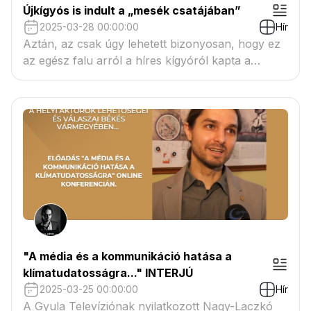
Újkígyós is indult a „mesék csatájában”
2025-03-28 00:00:00
Hír
Aztán, az csak úgy lehetett bizonyosan, hogy ez
az egész falu arról a híres kígyóról kapta a
nevét..
"A média és a kommunikáció hatása a
klímatudatosságra..." INTERJÚ
2025-03-25 00:00:00
Hír
A Gyula Televíziónak nyilatkozott Nagy-Laczkó