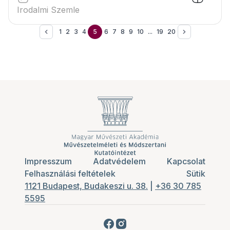
Irodalmi Szemle
1
2
3
4
5
6
7
8
9
10
...
19
20
Impresszum
Adatvédelem
Kapcsolat
Felhasználási feltételek
Sütik
1121 Budapest, Budakeszi u. 38.
|
+36 30 785
5595