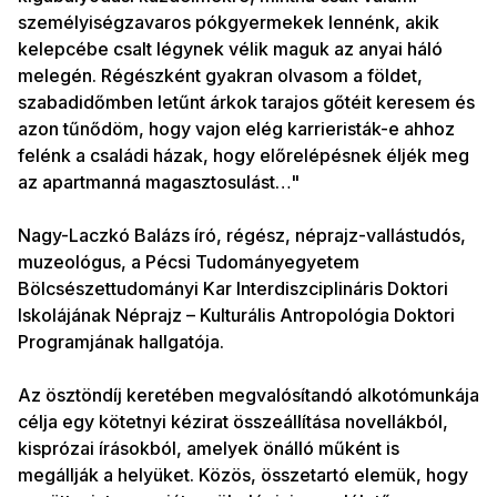
személyiségzavaros pókgyermekek lennénk, akik
kelepcébe csalt légynek vélik maguk az anyai háló
melegén. Régészként gyakran olvasom a földet,
szabadidőmben letűnt árkok tarajos gőtéit keresem és
azon tűnődöm, hogy vajon elég karrieristák-e ahhoz
felénk a családi házak, hogy előrelépésnek éljék meg
az apartmanná magasztosulást…"
Nagy-Laczkó Balázs író, régész, néprajz-vallástudós,
muzeológus, a Pécsi Tudományegyetem
Bölcsészettudományi Kar Interdiszciplináris Doktori
Iskolájának Néprajz – Kulturális Antropológia Doktori
Programjának hallgatója.
Az ösztöndíj keretében megvalósítandó alkotómunkája
célja egy kötetnyi kézirat összeállítása novellákból,
kisprózai írásokból, amelyek önálló műként is
megállják a helyüket. Közös, összetartó elemük, hogy