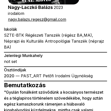
Nagy-Laczkó Balázs
2023
irodalom
nagy.balazs.regesz@gmail.com
Iskolák
SZTE-BTK Régészeti Tanszék (régész BA,MA),
Néprajzi és Kulturális Antropológiai Tanszék (néprajz
BA)
Jelenlegi Munkahely
not set
Ösztöndíjak
2020
— PAST_ART Petőfi Irodalmi Ügynökség
Bemutatkozás
"Gyulán fonálként szövődünk a kocsányos természet
és a téglapiros történelem szövedékébe, hogy aztán
egész kamaszkorunk rámenjen a hiábavaló
kigabalyodási küzdelmekre, mintha csak valami