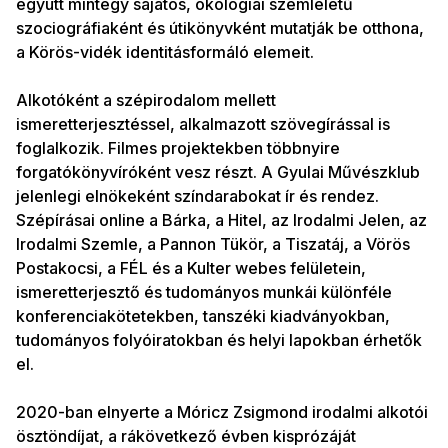
együtt mintegy sajátos, ökológiai szemléletű
szociográfiaként és útikönyvként mutatják be otthona,
a Körös-vidék identitásformáló elemeit.
Alkotóként a szépirodalom mellett
ismeretterjesztéssel, alkalmazott szövegírással is
foglalkozik. Filmes projektekben többnyire
forgatókönyvíróként vesz részt. A Gyulai Művészklub
jelenlegi elnökeként színdarabokat ír és rendez.
Szépírásai online a Bárka, a Hitel, az Irodalmi Jelen, az
Irodalmi Szemle, a Pannon Tükör, a Tiszatáj, a Vörös
Postakocsi, a FÉL és a Kulter webes felületein,
ismeretterjesztő és tudományos munkái különféle
konferenciakötetekben, tanszéki kiadványokban,
tudományos folyóiratokban és helyi lapokban érhetők
el.
2020-ban elnyerte a Móricz Zsigmond irodalmi alkotói
ösztöndíjat, a rákövetkező évben kisprózáját