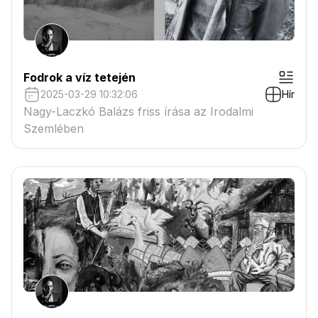
Fodrok a víz tetején
2025-03-29 10:32:06
Hír
Nagy-Laczkó Balázs friss írása az Irodalmi
Szemlében