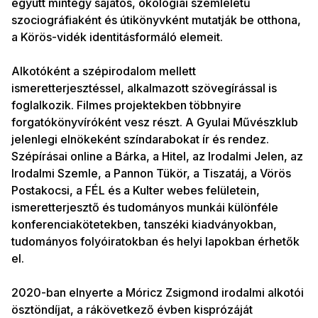
együtt mintegy sajátos, ökológiai szemléletű
szociográfiaként és útikönyvként mutatják be otthona,
a Körös-vidék identitásformáló elemeit.
Alkotóként a szépirodalom mellett
ismeretterjesztéssel, alkalmazott szövegírással is
foglalkozik. Filmes projektekben többnyire
forgatókönyvíróként vesz részt. A Gyulai Művészklub
jelenlegi elnökeként színdarabokat ír és rendez.
Szépírásai online a Bárka, a Hitel, az Irodalmi Jelen, az
Irodalmi Szemle, a Pannon Tükör, a Tiszatáj, a Vörös
Postakocsi, a FÉL és a Kulter webes felületein,
ismeretterjesztő és tudományos munkái különféle
konferenciakötetekben, tanszéki kiadványokban,
tudományos folyóiratokban és helyi lapokban érhetők
el.
2020-ban elnyerte a Móricz Zsigmond irodalmi alkotói
ösztöndíjat, a rákövetkező évben kisprózáját