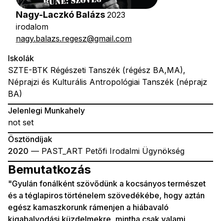
Nagy-Laczkó Balázs
2023
irodalom
nagy.balazs.regesz@gmail.com
Iskolák
SZTE-BTK Régészeti Tanszék (régész BA,MA),
Néprajzi és Kulturális Antropológiai Tanszék (néprajz
BA)
Jelenlegi Munkahely
not set
Ösztöndíjak
2020
— PAST_ART Petőfi Irodalmi Ügynökség
Bemutatkozás
"Gyulán fonálként szövődünk a kocsányos természet
és a téglapiros történelem szövedékébe, hogy aztán
egész kamaszkorunk rámenjen a hiábavaló
kigabalyodási küzdelmekre, mintha csak valami