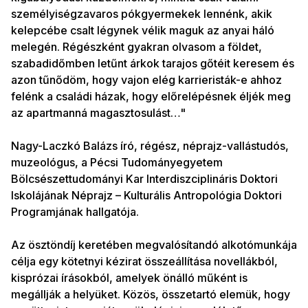
személyiségzavaros pókgyermekek lennénk, akik
kelepcébe csalt légynek vélik maguk az anyai háló
melegén. Régészként gyakran olvasom a földet,
szabadidőmben letűnt árkok tarajos gőtéit keresem és
azon tűnődöm, hogy vajon elég karrieristák-e ahhoz
felénk a családi házak, hogy előrelépésnek éljék meg
az apartmanná magasztosulást…"
Nagy-Laczkó Balázs író, régész, néprajz-vallástudós,
muzeológus, a Pécsi Tudományegyetem
Bölcsészettudományi Kar Interdiszciplináris Doktori
Iskolájának Néprajz – Kulturális Antropológia Doktori
Programjának hallgatója.
Az ösztöndíj keretében megvalósítandó alkotómunkája
célja egy kötetnyi kézirat összeállítása novellákból,
kisprózai írásokból, amelyek önálló műként is
megállják a helyüket. Közös, összetartó elemük, hogy