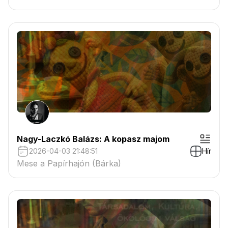
Nagy-Laczkó Balázs: A kopasz majom
2026-04-03 21:48:51
Hír
Mese a Papírhajón (Bárka)