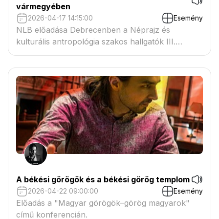
vármegyében
2026-04-17 14:15:00
Esemény
NLB előadása Debrecenben a Néprajz és
kulturális antropológia szakos hallgatók III.
konferenciáján.
A békési görögök és a békési görög templom
2026-04-22 09:00:00
Esemény
Előadás a "Magyar görögök–görög magyarok"
című konferencián.