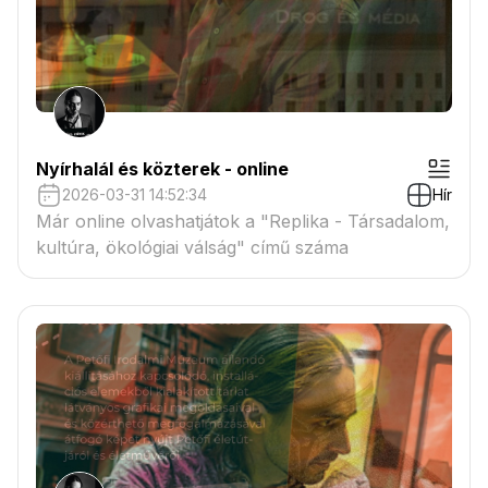
Nyírhalál és közterek - online
2026-03-31 14:52:34
Hír
Már online olvashatjátok a "Replika - Társadalom,
kultúra, ökológiai válság" című száma