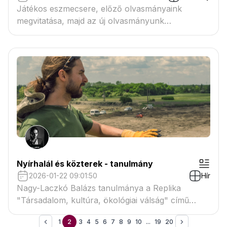
Játékos eszmecsere, előző olvasmányaink
megvitatása, majd az új olvasmányunk
megismerése
Nyírhalál és közterek - tanulmány
2026-01-22 09:01:50
Hír
Nagy-Laczkó Balázs tanulmánya a Replika
"Társadalom, kultúra, ökológiai válság" című
különszámában
1
2
3
4
5
6
7
8
9
10
...
19
20