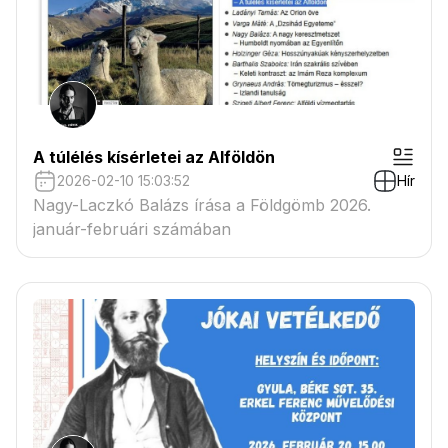
A túlélés kísérletei az Alföldön
2026-02-10 15:03:52
Hír
Nagy-Laczkó Balázs írása a Földgömb 2026.
január-februári számában