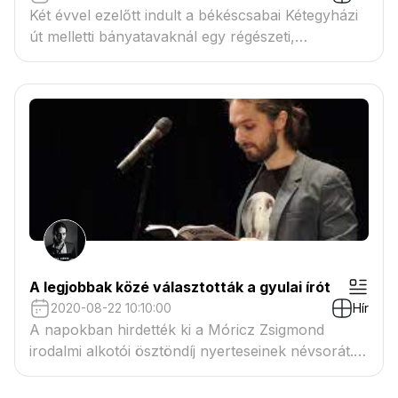
Két évvel ezelőtt indult a békéscsabai Kétegyházi
út melletti bányatavaknál egy régészeti,
úgynevezett megelőző feltárás. A lelőhely számos
különlegességet tartogatott a szakemberek
számára.
A legjobbak közé választották a gyulai írót
2020-08-22 10:10:00
Hír
A napokban hirdették ki a Móricz Zsigmond
irodalmi alkotói ösztöndíj nyerteseinek névsorát.
Nagy-­Laczkó Balázs is bejutott a legjobb 14 közé.
A gyulai születésű íróval beszélgettünk arról a