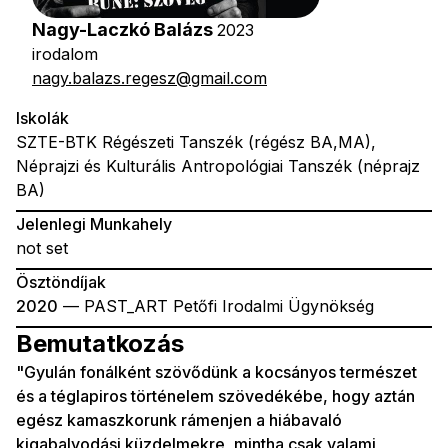
Nagy-Laczkó Balázs
2023
irodalom
nagy.balazs.regesz@gmail.com
Iskolák
SZTE-BTK Régészeti Tanszék (régész BA,MA),
Néprajzi és Kulturális Antropológiai Tanszék (néprajz
BA)
Jelenlegi Munkahely
not set
Ösztöndíjak
2020
— PAST_ART Petőfi Irodalmi Ügynökség
Bemutatkozás
"Gyulán fonálként szövődünk a kocsányos természet
és a téglapiros történelem szövedékébe, hogy aztán
egész kamaszkorunk rámenjen a hiábavaló
kigabalyodási küzdelmekre, mintha csak valami