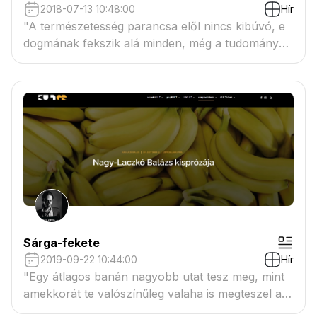
2018-07-13 10:48:00
Hír
"A természetesség parancsa elől nincs kibúvó, e
dogmának fekszik alá minden, még a tudomány
és az Isten egyháza is. Megvádolnád vele a
farkast, hogy helytelenül cselekszik, amikor
széttépi az őzet? Bűnöző-e a vidra, ki több halat
leöl naponta, mint amennyit megenni képes?"
Sárga-fekete
2019-09-22 10:44:00
Hír
"Egy átlagos banán nagyobb utat tesz meg, mint
amekkorát te valószínűleg valaha is megteszel az
életben. Valószínűleg. Földrajzi értelemben, hiszen