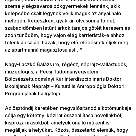
személyiségzavaros pókgyermekek lennénk, akik
kelepcébe csalt légynek vélik maguk az anyai háló
melegén. Régészként gyakran olvasom a földet,
szabadidőmben letűnt árkok tarajos gőtéit keresem és
azon tűnődöm, hogy vajon elég karrieristák-e ahhoz
felénk a családi házak, hogy előrelépésnek éljék meg
az apartmanná magasztosulást…"
Nagy-Laczkó Balázs író, régész, néprajz-vallástudós,
muzeológus, a Pécsi Tudományegyetem
Bölcsészettudományi Kar Interdiszciplináris Doktori
Iskolájának Néprajz – Kulturális Antropológia Doktori
Programjának hallgatója.
Az ösztöndíj keretében megvalósítandó alkotómunkája
célja egy kötetnyi kézirat összeállítása novellákból,
kisprózai írásokból, amelyek önálló műként is
megállják a helyüket. Közös, összetartó elemük, hogy