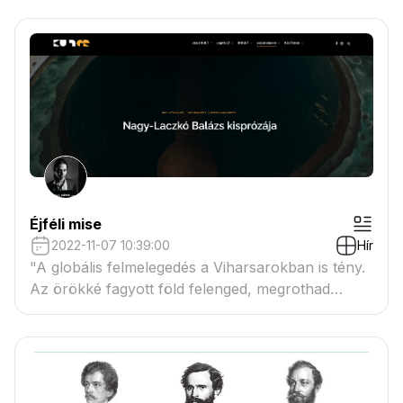
az élet azoknak is nagy utazás, akik végig
helyben maradtak." - megejelent Nagy-Laczkó
Balázs legújabb írása a Kulteren.
Éjféli mise
2022-11-07 10:39:00
Hír
"A globális felmelegedés a Viharsarokban is tény.
Az örökké fagyott föld felenged, megrothad
benne a fióka, mielőtt a rókacsalád elé tálalásra
kerülne." - már elérhető Nagy-Laczkó Balázs
legújabb írása a Kulteren