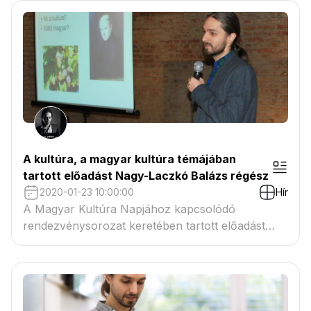
bizonyos szuperlégyről, emberi természetről és
az életerős szövegekről.
A kultúra, a magyar kultúra témájában
tartott előadást Nagy-Laczkó Balázs régész
2020-01-23 10:00:00
Hír
A Magyar Kultúra Napjához kapcsolódó
rendezvénysorozat keretében tartott előadást
2020. január 23-án 10.00 órától a Munkácsy
Mihály Múzeum régésze, Nagy-Laczkó Balázs
„Közösség és régészet Békés megyében” címmel.