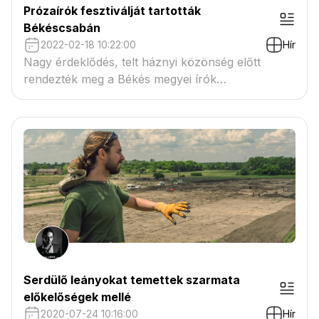
Prózaírók fesztiválját tartották
Békéscsabán
2022-02-18 10:22:00
Hír
Nagy érdeklődés, telt háznyi közönség előtt
rendezték meg a Békés megyei írók
prózafesztiválját hétfőn este Békéscsabán, a
Jókai színház Művész Kávéházában.
Serdülő leányokat temettek szarmata
előkelőségek mellé
2020-07-24 10:16:00
Hír