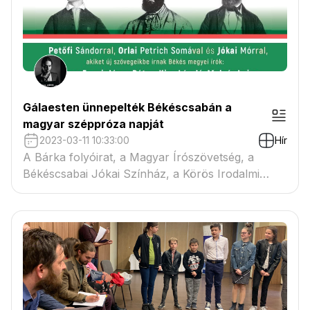
Gálaesten ünnepelték Békéscsabán a
magyar széppróza napját
2023-03-11 10:33:00
Hír
A Bárka folyóirat, a Magyar Írószövetség, a
Békéscsabai Jókai Színház, a Körös Irodalmi
Társaság és a Munkácsy Mihály Múzeum együtt
rendezett Prózagálát A magyar széppróza napja
alkalmából.