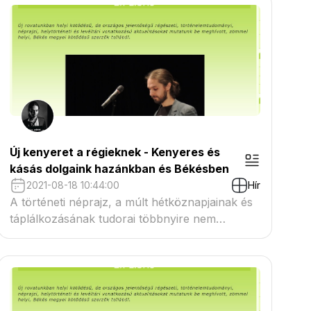
Királyság, Wales) kutatói a Stonehenge
környékéről származó mintegy 2800 éves
sertésmaradványok vizsgálatával
megállapították, hogy...
Új kenyeret a régieknek - Kenyeres és
kásás dolgaink hazánkban és Békésben
2021-08-18 10:44:00
Hír
A történeti néprajz, a múlt hétköznapjainak és
táplálkozásának tudorai többnyire nem
röstellik bevallani, hogy fogalmuk sincs, mi is
az, amit a meséinkben pogácsának, kalácsnak,
de akár kenyérnek neveznek. Mindenesetre a
régi pogácsa kiadósabb lehetett, mint a mai
tálcán kínált bonszáj pogácsa...