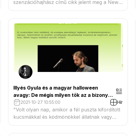
szenzációhajhász című cikk jelent meg a New
York Times hasábjain: 200 katolikus szent
vesztette el az ünnepnapját! Közvetlen a cím
után, az első sorokból az olvasó azt is
megtudhatta, hogy...
Illyés Gyula és a magyar halloween
avagy: De mégis milyen tök az a bizonyos
lámpás?
2021-10-27 10:55:00
Hír
"Volt olyan nap, amikor a fél puszta kifordított
kucsmákkal és ködmönökkel állatnak vagy
ördögnek öltözött, hogy kedvére kinevethesse
magát. Máskor kísértetnek, lepedővel és kivájt