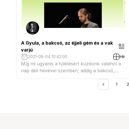
A Gyula, a bakcsó, az éjjeli gém és a vak
varjú
2021-08-04 10:42:00
Hír
Míg mi ugyanis a túlélésért küzdünk valahol a
nap déli hevével szemben, addig a bakcsó,
tisztában azzal, hogy ő tulajdonképpen a helyi
tápláléklánc valódi csúcsa, csücsül az
1
árnyékban kényelmesen, és lesi a turistát...