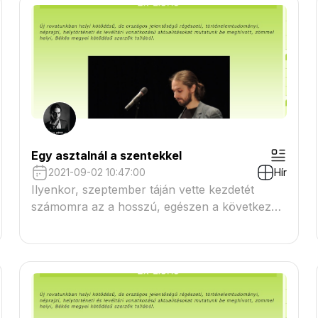
tökbe helyezett gyertyákkal, hogy
reszkethessenek. Nevettünk és reszkettünk,
ahogy az ősök kívánták" Illyés Gyula, 1936
Egy asztalnál a szentekkel
2021-09-02 10:47:00
Hír
Ilyenkor, szeptember táján vette kezdetét
számomra az a hosszú, egészen a következő
júniusig tartó időszak, amikor nagyapám
minden egyes alkalommal, amikor találkoztunk,
megkérdezte tőlem, hogy megy az iskola?
Hogy aztán rögtön rá is vághassa mosolyogva,
hát éppen az a baj, hogy nem megy az
sehova..