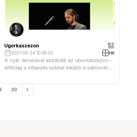
Ugorkaszezon
2021-06-24 10:38:00
Hír
A nyár derekával kezdődik az uborkaszezon –
állítólag a kifejezés sokkal inkább a sajtósoktól,
mintsem magából a sajtóból ered: a nyári
szabadságolási dömpinggel mind nehezebbé és
nehezebbé válik az olvasóközönség
9
20
figyelmének fenntartása, így ebben az
időszakban a sajtósok túlzó címekkel...