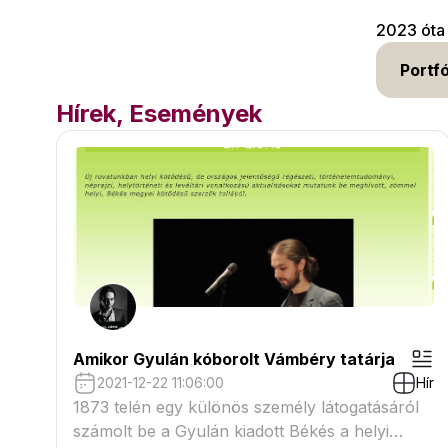
2023 óta
Portfó
Hírek, Események
Amikor Gyulán kóborolt Vámbéry tatárja
2021-12-22 11:06:00
Hír
1873 telén egy különös személy látogatásáról
számolt be a Gyulán kiadott Békés a helyi