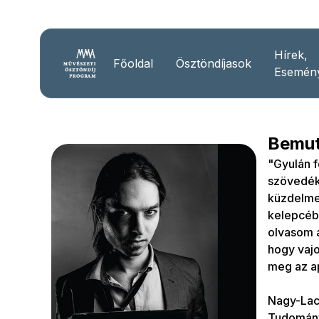
Hírek,
Főoldal
Ösztöndíjasok
Esemén
Bemut
"Gyulán f
szövedék
küzdelme
kelepcéb
olvasom a
hogy vajo
meg az a
Nagy-Lacz
Tudománye