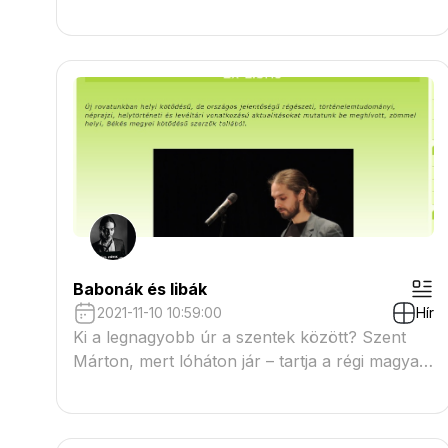
olvasóknak: „Mollah Izsák Vámbéry utitársa
keleti útjában, ázsiai tatár, ki évek óta az
akadémiánál alkalmazva volt, és hazai
nyelvünket jól beszéli e héten Gyulán is
megfordult...
Babonák és libák
2021-11-10 10:59:00
Hír
Ki a legnagyobb úr a szentek között? Szent
Márton, mert lóháton jár – tartja a régi magyar
közmondás. Márpedig Márton akkora nagyúr,
hogy jöttét bizony nagy lakomákkal illett
ünnepelni már a középkortól...