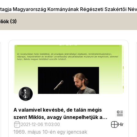
 tagja Magyarország Kormányának Régészeti Szakértői Né
liók (3)
A valamivel kevésbé, de talán mégis
szent Miklós, avagy ünnepelhetjük a
Mikulást és/vagy a Tél- és Fagyapót?
2021-12-06 11:03:00
Hír
1969. május 10-én egy igencsak