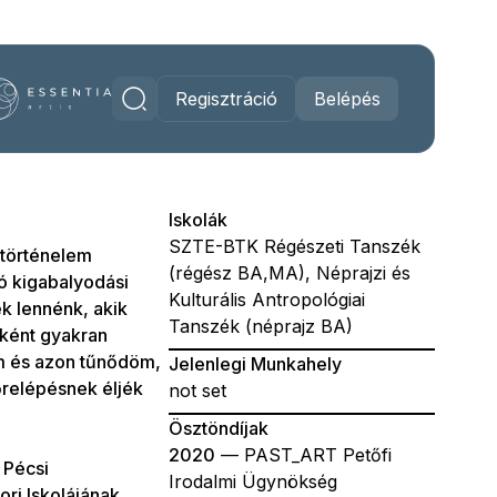
Regisztráció
Belépés
Iskolák
SZTE-BTK Régészeti Tanszék
 történelem
(régész BA,MA), Néprajzi és
ó kigabalyodási
Kulturális Antropológiai
 lennénk, akik
Tanszék (néprajz BA)
zként gyakran
em és azon tűnődöm,
Jelenlegi Munkahely
őrelépésnek éljék
not set
Ösztöndíjak
2020
— PAST_ART Petőfi
 Pécsi
Irodalmi Ügynökség
ri Iskolájának