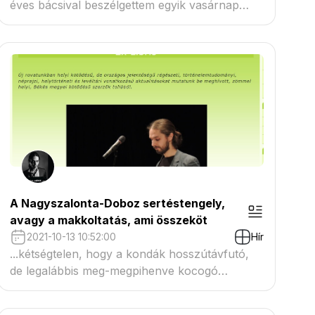
éves bácsival beszélgettem egyik vasárnap
délután a gyulai Német Klubban. A misének
már rég vége volt, és míg az asszonyok otthon
tüsténkedtek, addig egy-egy szokatlanul kis
pohár borocska mellett merengtek olyasféle
múltakon, amiknek úgy igazán egyik sem..
A Nagyszalonta-Doboz sertéstengely,
avagy a makkoltatás, ami összeköt
2021-10-13 10:52:00
Hír
...kétségtelen, hogy a kondák hosszútávfutó,
de legalábbis meg-megpihenve kocogó
képességeire is van ma már szemernyi
bizonyítékunk: a Cardiff Egyetem (Egyesült