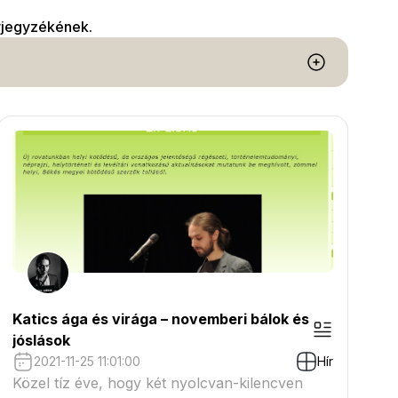
vjegyzékének.
Katics ága és virága – novemberi bálok és
jóslások
2021-11-25 11:01:00
Hír
Közel tíz éve, hogy két nyolcvan-kilencven