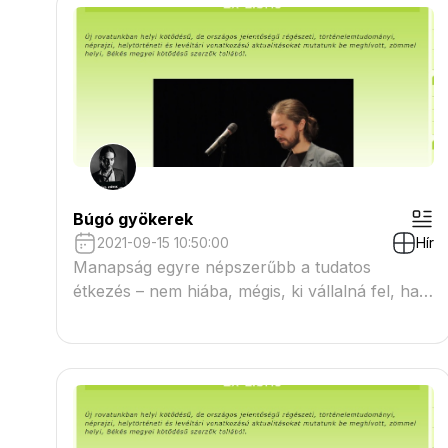
Búgó gyökerek
2021-09-15 10:50:00
Hír
Manapság egyre népszerűbb a tudatos
étkezés – nem hiába, mégis, ki vállalná fel, ha
teszi is, hogy tudatlanul étkezik? Jómagam
egyetlen alkalomra se emlékszem, amikor ne
lettem volna tisztában azzal, hogy éppen
étkezem vagy sem...