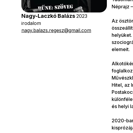
Néprajz –
Nagy-Laczkó Balázs
2023
Az ösztön
irodalom
összeállí
nagy.balazs.regesz@gmail.com
helyüket.
szociográ
elemeit.
Alkotókén
foglalkoz
Művészklu
Hitel, az
Postakocs
különfél
és helyi 
2020-ban 
kisprózáj