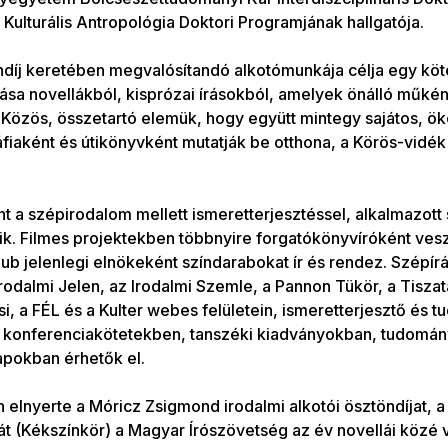
 Kulturális Antropológia Doktori Programjának hallgatója.
díj keretében megvalósítandó alkotómunkája célja egy köte
tása novellákból, kisprózai írásokból, amelyek önálló műként
 Közös, összetartó elemük, hogy együtt mintegy sajátos, ök
fiaként és útikönyvként mutatják be otthona, a Körös-vidék
t a szépirodalom mellett ismeretterjesztéssel, alkalmazott 
ik. Filmes projektekben többnyire forgatókönyvíróként vesz
b jelenlegi elnökeként színdarabokat ír és rendez. Szépírás
 Irodalmi Jelen, az Irodalmi Szemle, a Pannon Tükör, a Tiszat
i, a FÉL és a Kulter webes felületein, ismeretterjesztő és
e konferenciakötetekben, tanszéki kiadványokban, tudomán
lapokban érhetők el.
elnyerte a Móricz Zsigmond irodalmi alkotói ösztöndíjat, 
át (Kékszínkör) a Magyar Írószövetség az év novellái közé v