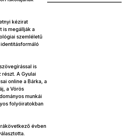
tnyi kézirat
 is megállják a
ológiai szemléletű
 identitásformáló
szövegírással is
 részt. A Gyulai
ai online a Bárka, a
áj, a Vörös
 tudományos munkái
yos folyóiratokban
a rákövetkező évben
álasztotta.