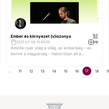
Ember és környezet (v)iszonya
2021-07-08 10:40:00
Hír
Amióta csak világ a világ, az emberiség – és
benne a magyarság – háborúban áll a
szúnyogokkal. A következő történet az ember
és a szúnyog hadtörténetének egy nem is
...
olyan régi, lassan mégis elfeledett epizódjába
17
2
11
12
13
14
15
16
18
1
nyújt betekintést...