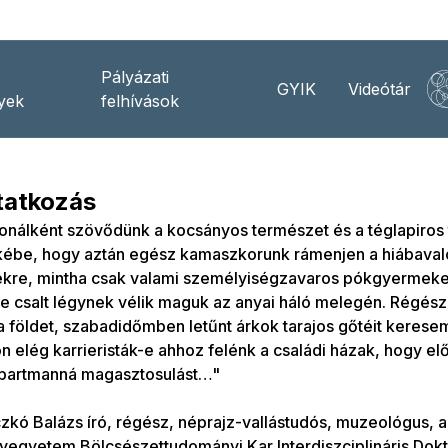
Pályázati
GYIK
Videótár
yek
felhívások
atkozás
onálként szövődünk a kocsányos természet és a téglapiros
ébe, hogy aztán egész kamaszkorunk rámenjen a hiábaval
kre, mintha csak valami személyiségzavaros pókgyermekek
e csalt légynek vélik maguk az anyai háló melegén. Régés
 földet, szabadidőmben letűnt árkok tarajos gőtéit keres
n elég karrieristák-e ahhoz felénk a családi házak, hogy el
partmanná magasztosulást…"
kó Balázs író, régész, néprajz-vallástudós, muzeológus, a
gyetem Bölcsészettudományi Kar Interdiszciplináris Dokto