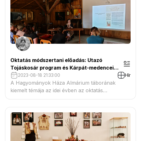
Oktatás módszertani előadás: Utazó
Tojáskosár program és Kárpát-medencei
tojásíró kaláka
2023-08-18 21:33:00
Hír
A Hagyományok Háza Almárium táborának
kiemelt témája az idei évben az oktatás
módszertana volt. Két általam életre hívott
program működését mutathattam be a tábor
szakmai közönségének.