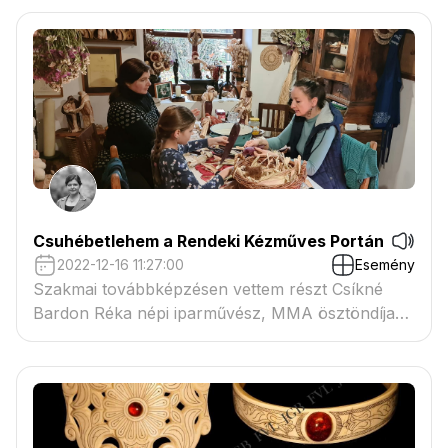
Csuhébetlehem a Rendeki Kézműves Portán
2022-12-16 11:27:00
Esemény
Szakmai továbbképzésen vettem részt Csíkné
Bardon Réka népi iparművész, MMA ösztöndíjas
műhelyében, csuhé betlehemet készítettünk.