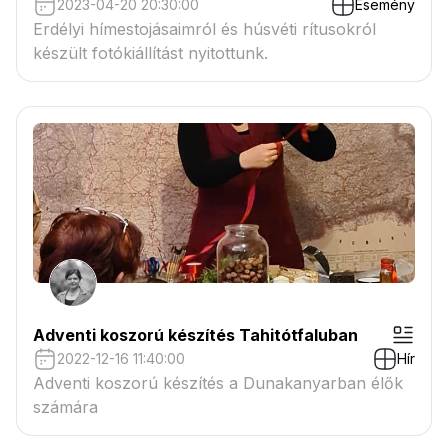
2023-04-20 20:30:00
Esemény
Erdélyi hímestojásaimról és húsvéti rítusokról
készült fotókiállítást nyitottunk.
Adventi koszorú készítés Tahitótfaluban
2022-12-16 11:40:00
Hír
Adventi koszorú készítés a Dunakanyarban élők
számára