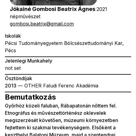
Jókainé Gombosi Beatrix Ágnes
2021
népművészet
gombosi.beatrix@gmail.com
Iskolák
Pécsi Tudományegyetem Bölcsészettudományi Kar,
Pécs
Jelenlegi Munkahely
not set
Ösztöndíjak
2013
— OTHER Faludi Ferenc Akadémia
Bemutatkozás
Győrhöz közeli faluban, Rábapatonán nőttem fel.
Etnográfus és művészettörténész oklevelek
megszerzését követően, múzeumi környezetben
fejtettem ki szakmai tevékenységem. Elsőként a
keszthelyi Balatoni Múzeum, majd a szentendrei