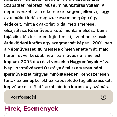
Szabadtéri Néprajzi Múzeum munkatársa voltam. A
népművészet iránti elkötelezettségem jellemzi, hogy
az elméleti tudás megszerzése mindig épp úgy
érdekelt, mint a gyakorlati oldal megismerése,
elsajátítása. Kézműves alkotói munkám elsősorban a
tojásdíszítés területén fejtettem ki, azonban ez csak
érdeklődési köröm egy szegmensét képezi. 2001-ben
a Népművészet Ifjú Mestere címet vehettem át, majd
három évvel később népi iparművész elismerést
kaptam. 2005 óta részt veszek a Hagyományok Háza
Népi Iparművészeti Osztálya által szervezett népi
iparművészeti tárgyak minősítésében. Rendszeresen
tartok az ünnepkörökhöz kapcsolódó foglalkozásokat,
képzéseket, előadásokat minden korosztály számára.
Portfóliók (1)
Hírek, Események