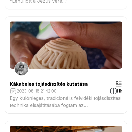
"Lehullott a Jézus vére..."
Kákabeles tojásdíszítés kutatása
2023-08-18 21:42:00
Hír
Egy különleges, tradicionális felvidéki tojásdíszítési
technika elsajátításába fogtam az
ösztöndíjprogram keretében.