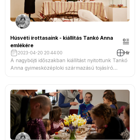
Húsvéti írottasaink - kiállítás Tankó Anna
emlékére
2023-04-20 20:44:00
Hír
A nagyböjti időszakban kiállítást nyitottunk Tankó
Anna gyimesközéploki származású tojásíró
asszony emlékére.