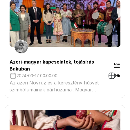
Azeri-magyar kapcsolatok, tojásírás
Bakuban
2024-03-17 00:00:00
Hír
Az azeri Novruz és a keresztény húsvét
szimbólumainak párhuzamai. Magyar
Nagykövetség Baku