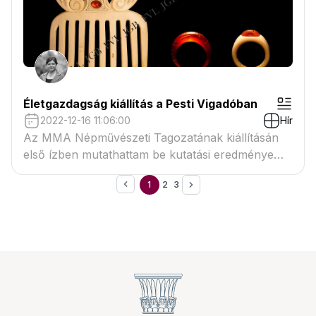
Életgazdagság kiállítás a Pesti Vigadóban
2022-12-16 11:06:00
Hír
Az MMA Népművészeti Tagozatának kiállításán
első ízben mutathattam be kutatási eredményem
jelentős lépését a tojás ékkő ékszereket.
1
2
3