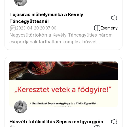
Tojásírás műhelymunka a Kevély
Táncegyüttesnél
2023-04-20 20:37:00
Esemény
Nagycsütörtökön a Kevély Táncegyüttes három
csoportjának tarthattam komplex húsvéti
foglalkozást.
Húsvéti fotókiállítás Sepsiszentgyörgyön