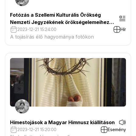
Fotózás a Szellemi Kulturális Örökség
Nemzeti Jegyzékének örökségelemeihez
kapcsolódóan
2023-12-21 15:24:00
Hír
A tojásírás élő hagyománya fotókon
Hímestojások a Magyar Himnusz kiállításon
2023-12-21 15:20:00
Esemény