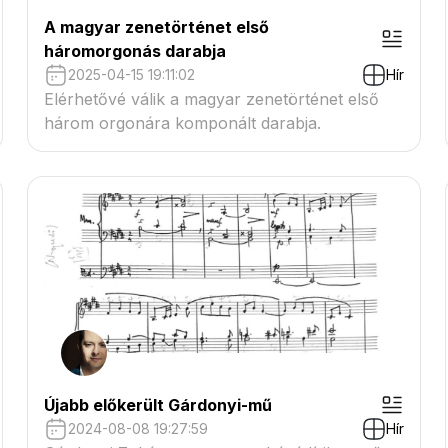
A magyar zenetörténet első
háromorgonás darabja
2025-04-15 19:11:02
Hír
Elérhetővé válik a magyar zenetörténet első
három orgonára komponált darabja.
Újabb előkerült Gárdonyi-mű
2024-08-08 19:27:59
Hír