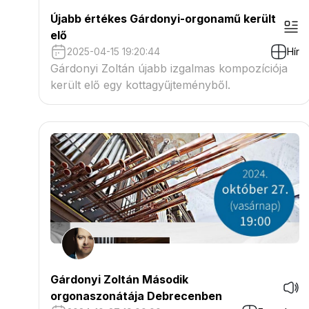
Újabb értékes Gárdonyi-orgonamű került
elő
2025-04-15 19:20:44
Hír
Gárdonyi Zoltán újabb izgalmas kompozíciója
került elő egy kottagyűjteményből.
Gárdonyi Zoltán Második
orgonaszonátája Debrecenben