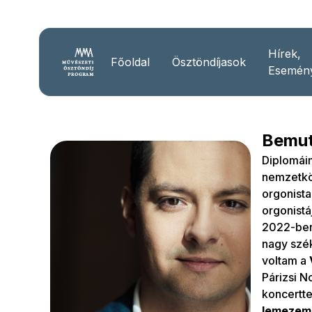
Hírek,
Főoldal
Ösztöndíjasok
Esemén
Bemut
Diplomái
nemzetköz
orgonist
orgonist
2022-ben
nagy szé
voltam a
Párizsi N
koncertt
lemezem