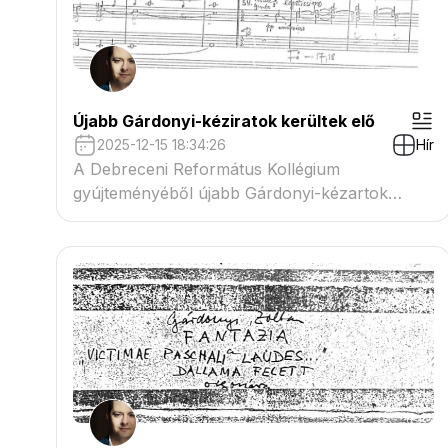
Újabb Gárdonyi-kéziratok kerültek elő
2025-12-15 18:34:26
Hír
A Debreceni Református Kollégium
gyújteményéből újabb Gárdonyi-kézartok
kerültek elő.