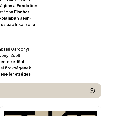
zágban a
Fondation
rszágon
Fischer
skolájában
Jean-
és az afrikai zene
zabású Gárdonyi
onyi Zsolt
gkiemelkedőbb
nei örökségének
zene lehetséges