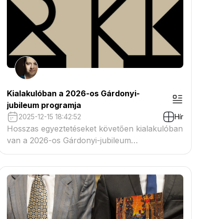
Kialakulóban a 2026-os Gárdonyi-
jubileum programja
2025-12-15 18:42:52
Hír
Hosszas egyeztetéseket követően kialakulóban
van a 2026-os Gárdonyi-jubileum
programterve.