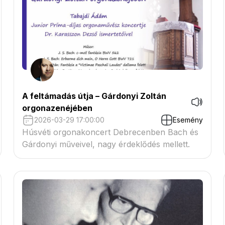
A feltámadás útja – Gárdonyi Zoltán
orgonazenéjében
2026-03-29 17:00:00
Esemény
Húsvéti orgonakoncert Debrecenben Bach és
Gárdonyi műveivel, nagy érdeklődés mellett.