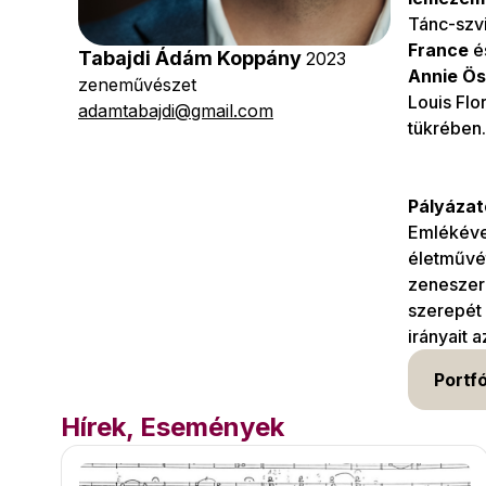
Tánc-szvi
France
é
Tabajdi Ádám Koppány
2023
Annie Ösz
zeneművészet
Louis Flo
adamtabajdi@gmail.com
tükrében.
Pályáza
Emlékévet
életművé
zeneszerz
szerepét 
irányait 
Portfó
Hírek, Események