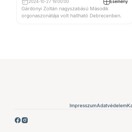
2024-10-27 19:00:00
Esemény
Gárdonyi Zoltán nagyszabású Második
orgonaszonátája volt hallható Debrecenben.
Impresszum
Adatvédelem
Ka