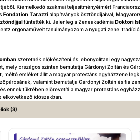
tjéből. Kiemelkedő szakmai teljesítményéimért Franciaors
s
Fondation Tarazzi
alapítványok ösztöndíjaival, Magyaro
töndíjjal
tüntették ki. Jelenleg a Zeneakadémia
Doktori I
rentz orgonaműveit tanulmányozom a nyugati zenei tradíció 
tomban
szeretnék előkészíteni és lebonyolítani egy nagys
, mely országos szinten bemutatja Gárdonyi Zoltán és Gárd
t, méltó emléket állít a magyar protestáns egyházzene le
őpárosának, valamint bemutatja Gárdonyi Zoltán és fia ze
és ennek tükrében előrevetíti a magyar protestáns egyház
az elkövetkező időszakban.
liók (3)