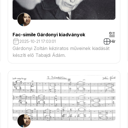
Fac-simile Gárdonyi kiadványok
2025-10-21 17:03:01
Hír
Gárdonyi Zoltán kéziratos műveinek kiadását
készíti elő Tabajdi Ádám.