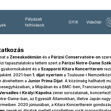
Pályázati
GYIK
Videótár
yek
felhívások
atkozás
mat a
Zeneakadémián
és a
Párizsi Conservatoire-on
szer
i tapasztalatokra tettem szert a
P
árizsi Notre-Dame Szé
a gyakornokaként és a
Szapporói Kitara Koncertterem
rez
ájaként. 2021-ben
1. díjat nyertem
a Toulouse-i Nemzetközi
 átvehettem a
Junior Prima Díjat
. A közönség hallhatott 
kesegyházaiban, a Müpában és a BMC-ben, Franciaországba
Versailles-i Királyi Kápolna
zenei sorozatainak, koncertez
otre-Dame-ban, az Egyesült Államokban, illetve Japán nagy
ermeiben. 2020 júniusában, a Kitara Koncertterem gondozá
en
zenekari átiratok mellett rögzítettem saját orgonaátirat