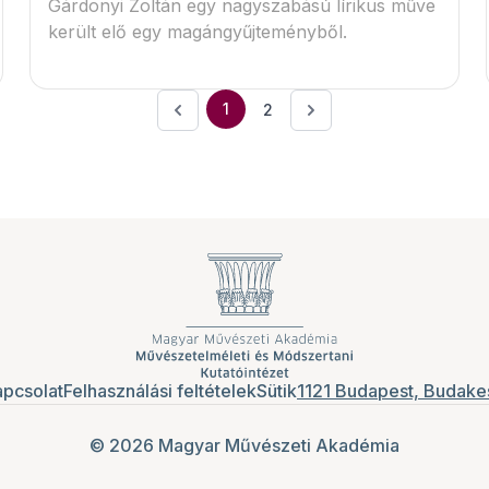
Gárdonyi Zoltán egy nagyszabású lírikus műve
került elő egy magángyűjteményből.
1
2
pcsolat
Felhasználási feltételek
Sütik
1121 Budapest, Budakes
© 2026 Magyar Művészeti Akadémia