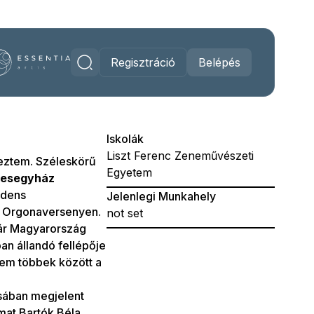
Regisztráció
Belépés
Iskolák
Liszt Ferenc Zeneművészeti
eztem. Széleskörű
Egyetem
kesegyház
idens
Jelenlegi Munkahely
 Orgonaversenyen.
not set
már Magyarország
n állandó fellépője
tem többek között a
sában megjelent
omat Bartók Béla