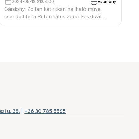
2024-05-18 21:04:00
Esemény
Gárdonyi Zoltán két ritkán hallható műve
csendült fel a Református Zenei Fesztivál
keretein belül.
zi u. 38.
|
+36 30 785 5595