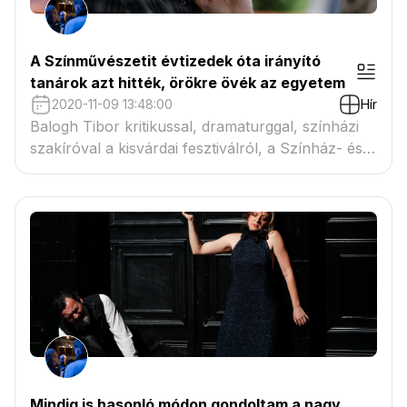
A Színművészetit évtizedek óta irányító
tanárok azt hitték, örökre övék az egyetem
2020-11-09 13:48:00
Hír
Balogh Tibor kritikussal, dramaturggal, színházi
szakíróval a kisvárdai fesztiválról, a Színház- és
Filmművészeti Egyetemről és az elmúlt több mint
hatvan év magyar színházi életéről is
beszélgettem.
Mindig is hasonló módon gondoltam a nagy