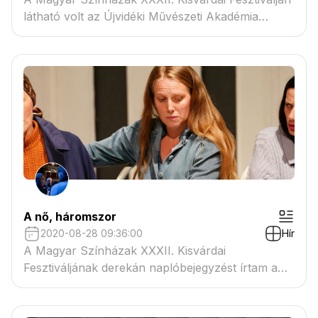
látható volt az Újvidéki Művészeti Akadémia
negyedéves hallgatóinak Mosoly című
vizsgaelőadása Lénárd Róbert rendezésében. A
fiatal alkotóval a koronavírus-járvány hatásairól,
a szakmai munka újraindulásáról, és az Y
generációról is beszélgettem.
A nő, háromszor
2020-08-28 09:36:00
Hír
A Magyar Színházak XXXII. Kisvárdai
Fesztiváljának derekán naplóbejegyzést írtam a
fesztivál honlapjára.