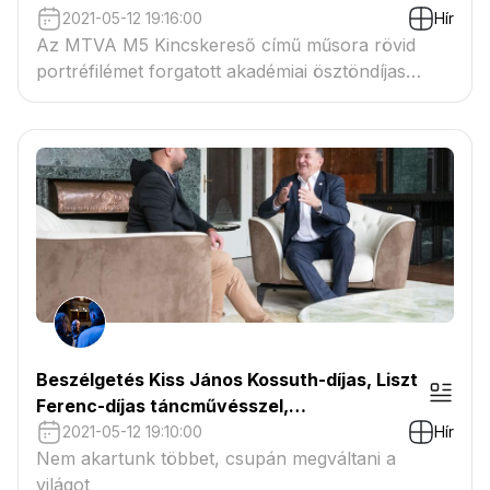
2021-05-12 19:16:00
Hír
Az MTVA M5 Kincskereső című műsora rövid
portréfilémet forgatott akadémiai ösztöndíjas
tevékenységemről. A műsorban megszólaltak: dr.
habil Kocsis Miklós, Dvorszky Hedvig, Kiss-B.
Attila és Falusi Márton.
Beszélgetés Kiss János Kossuth-díjas, Liszt
Ferenc-díjas táncművésszel,
koreográfussal, érdemes művésszel, a Győri
2021-05-12 19:10:00
Hír
Balett alapítójával, igazgatójával, az MMA
Nem akartunk többet, csupán megváltani a
levelező tagjával
világot