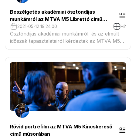
Beszélgetés akadémiai ösztöndíjas
munkámról az MTVA M5 Librettó című
műsorában
2021-05-12 19:24:00
Hír
Ösztöndíjas akadémiai munkámról, és az elmúlt
időszak tapasztalatairól kérdeztek az MTVA M5
műsorvezetői
Rövid portréfilm az MTVA M5 Kincskereső
című műsorában