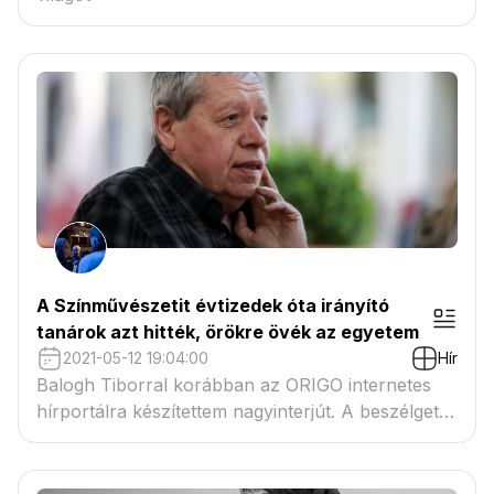
A Színművészetit évtizedek óta irányító
tanárok azt hitték, örökre övék az egyetem
2021-05-12 19:04:00
Hír
Balogh Tiborral korábban az ORIGO internetes
hírportálra készítettem nagyinterjút. A beszélgetés
megjelent a Magyar Teátrum című újságban is,