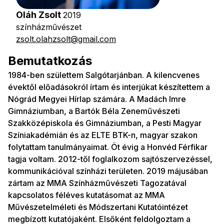
Oláh Zsolt
2019
színházművészet
zsolt.olahzsolt@gmail.com
Bemutatkozás
1984-ben születtem Salgótarjánban. A kilencvenes
évektől előadásokról írtam és interjúkat készítettem a
Nógrád Megyei Hírlap számára. A Madách Imre
Gimnáziumban, a Bartók Béla Zeneművészeti
Szakközépiskola és Gimnáziumban, a Pesti Magyar
Színiakadémián és az ELTE BTK-n, magyar szakon
folytattam tanulmányaimat. Öt évig a Honvéd Férfikar
tagja voltam. 2012-től foglalkozom sajtószervezéssel,
kommunikációval színházi területen. 2019 májusában
zártam az MMA Színházművészeti Tagozatával
kapcsolatos féléves kutatásomat az MMA
Művészetelméleti és Módszertani Kutatóintézet
megbízott kutatójaként. Elsőként feldolgoztam a