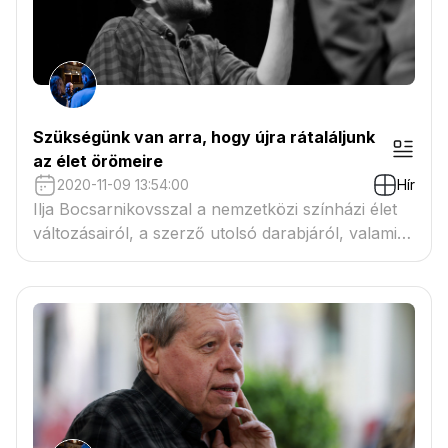
Szükségünk van arra, hogy újra rátaláljunk
az élet örömeire
2020-11-09 13:54:00
Hír
Ilja Bocsarnikovsszal a nemzetközi színházi élet
változásairól, a szerző utolsó darabjáról, valamint
a kaposvári teátrum társulatával kapcsolatos
benyomásairól és tapasztalatairól is beszélgettem.