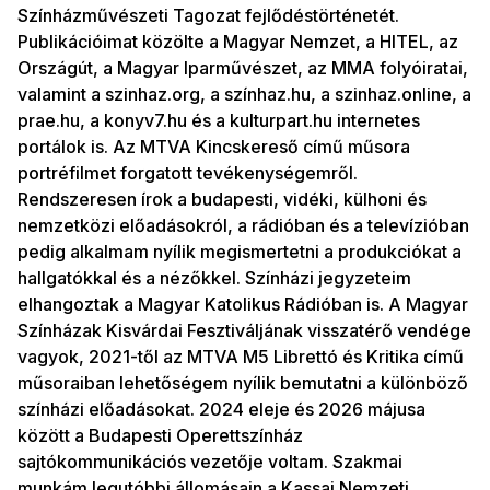
Színházművészeti Tagozat fejlődéstörténetét.
Publikációimat közölte a Magyar Nemzet, a HITEL, az
Országút, a Magyar Iparművészet, az MMA folyóiratai,
valamint a szinhaz.org, a színhaz.hu, a szinhaz.online, a
prae.hu, a konyv7.hu és a kulturpart.hu internetes
portálok is. Az MTVA Kincskereső című műsora
portréfilmet forgatott tevékenységemről.
Rendszeresen írok a budapesti, vidéki, külhoni és
nemzetközi előadásokról, a rádióban és a televízióban
pedig alkalmam nyílik megismertetni a produkciókat a
hallgatókkal és a nézőkkel. Színházi jegyzeteim
elhangoztak a Magyar Katolikus Rádióban is. A Magyar
Színházak Kisvárdai Fesztiváljának visszatérő vendége
vagyok, 2021-től az MTVA M5 Librettó és Kritika című
műsoraiban lehetőségem nyílik bemutatni a különböző
színházi előadásokat. 2024 eleje és 2026 májusa
között a Budapesti Operettszínház
sajtókommunikációs vezetője voltam. Szakmai
munkám legutóbbi állomásain a Kassai Nemzeti