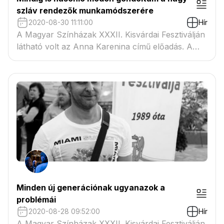
szláv rendezők munkamódszerére
2020-08-30 11:11:00
Hír
A Magyar Színházak XXXII. Kisvárdai Fesztiválján
látható volt az Anna Karenina című előadás. A
címszerepet megformáló Béres Mártával pályája
meghatározó nőalakjáról, a különleges
próbafolyamatról és az önmagunknak föltett
kérdésekről is beszélgettem.
Minden új generációnak ugyanazok a
problémái
2020-08-28 09:52:00
Hír
A Magyar Színházak XXXII. Kisvárdai Fesztiválján