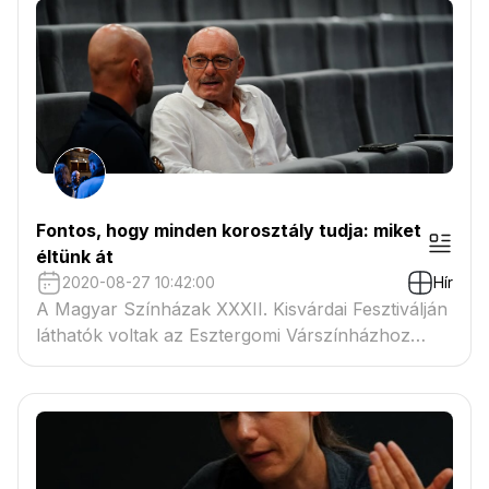
Fontos, hogy minden korosztály tudja: miket
éltünk át
2020-08-27 10:42:00
Hír
A Magyar Színházak XXXII. Kisvárdai Fesztiválján
láthatók voltak az Esztergomi Várszínházhoz
kapcsolódó, A Glembay-ház és a Római karnevál
című előadások. Horányi László Jászai Mari-díjas
színművésszel, rendezővel, az Esztergomi
Várszínház igazgatójával beszélgettem.