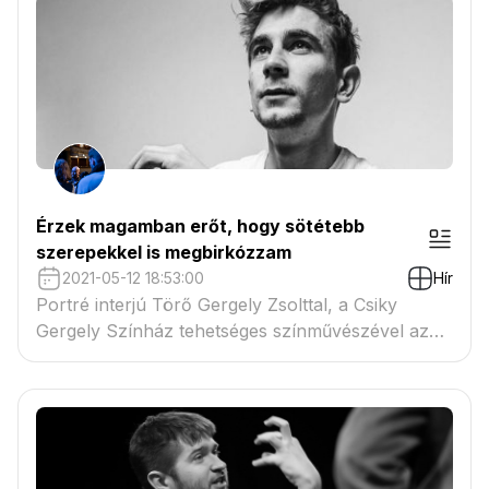
Érzek magamban erőt, hogy sötétebb
szerepekkel is megbirkózzam
2021-05-12 18:53:00
Hír
Portré interjú Törő Gergely Zsolttal, a Csiky
Gergely Színház tehetséges színművészével az
Országút című folyóiratban