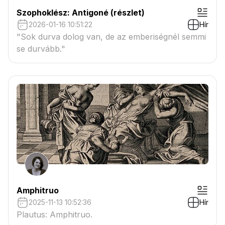
Szophoklész: Antigoné (részlet)
2026-01-16 10:51:22
Hír
"Sok durva dolog van, de az emberiségnél semmi
se durvább."
Amphitruo
2025-11-13 10:52:36
Hír
Plautus: Amphitruo.