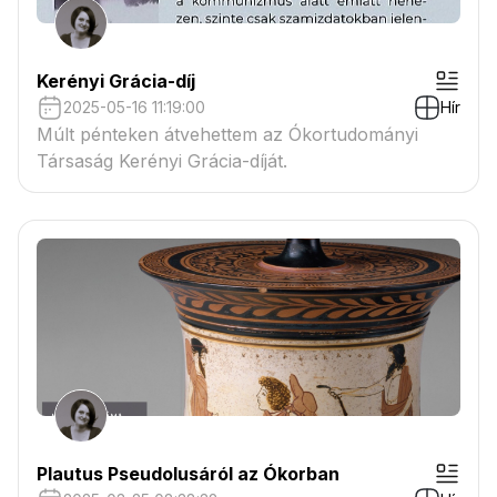
Kerényi Grácia-díj
2025-05-16 11:19:00
Hír
Múlt pénteken átvehettem az Ókortudományi
Társaság Kerényi Grácia-díját.
Plautus Pseudolusáról az Ókorban