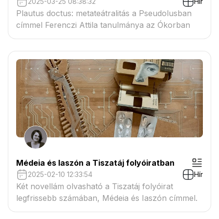
2025-03-25 08:38:32
Hír
Plautus doctus: metateátralitás a Pseudolusban
címmel Ferenczi Attila tanulmánya az Ókorban
Médeia és Iaszón a Tiszatáj folyóiratban
2025-02-10 12:33:54
Hír
Két novellám olvasható a Tiszatáj folyóirat
legfrissebb számában, Médeia és Iaszón címmel.