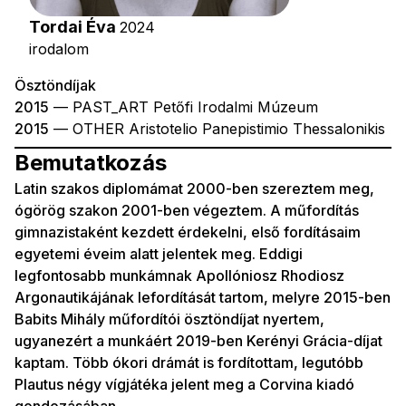
Tordai Éva
2024
irodalom
Ösztöndíjak
2015
— PAST_ART Petőfi Irodalmi Múzeum
2015
— OTHER Aristotelio Panepistimio Thessalonikis
Bemutatkozás
Latin szakos diplomámat 2000-ben szereztem meg,
ógörög szakon 2001-ben végeztem. A műfordítás
gimnazistaként kezdett érdekelni, első fordításaim
egyetemi éveim alatt jelentek meg. Eddigi
legfontosabb munkámnak Apollóniosz Rhodiosz
Argonautikájának lefordítását tartom, melyre 2015-ben
Babits Mihály műfordítói ösztöndíjat nyertem,
ugyanezért a munkáért 2019-ben Kerényi Grácia-díjat
kaptam. Több ókori drámát is fordítottam, legutóbb
Plautus négy vígjátéka jelent meg a Corvina kiadó