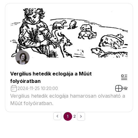
Vergilius hetedik eclogája a Műút
folyóiratban
2024-11-25 10:20:00
Hír
Vergilius hetedik eclogája hamarosan olvasható a
Műút folyóiratban.
1
2