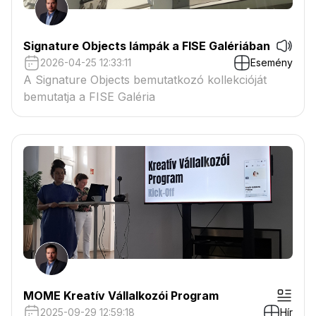
Signature Objects lámpák a FISE Galériában
2026-04-25 12:33:11
Esemény
A Signature Objects bemutatkozó kollekcióját
bemutatja a FISE Galéria
MOME Kreatív Vállalkozói Program
2025-09-29 12:59:18
Hír