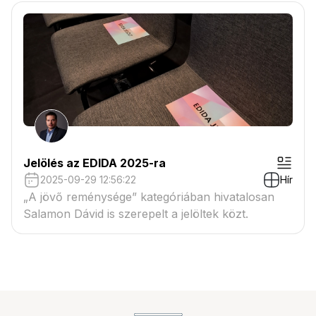
Jelölés az EDIDA 2025-ra
2025-09-29 12:56:22
Hír
„A jövő reménysége” kategóriában hivatalosan
Salamon Dávid is szerepelt a jelöltek közt.