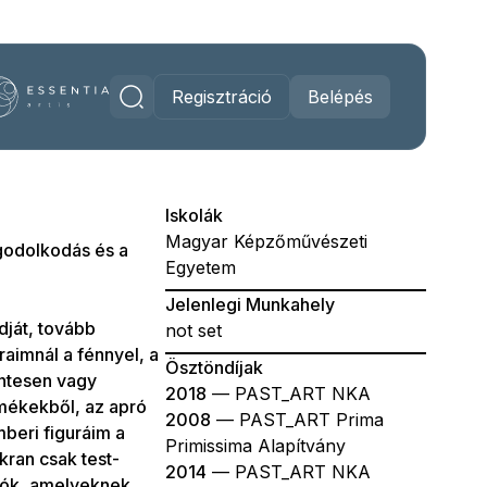
Regisztráció
Belépés
Iskolák
Magyar Képzőművészeti
 godolkodás és a
Egyetem
Jelenlegi Munkahely
dját, tovább
not set
raimnál a fénnyel, a
Ösztöndíjak
zintesen vagy
2018
— PAST_ART NKA
mékekből, az apró
2008
— PAST_ART Prima
mberi figuráim a
Primissima Alapítvány
kran csak test-
2014
— PAST_ART NKA
ciók, amelyeknek