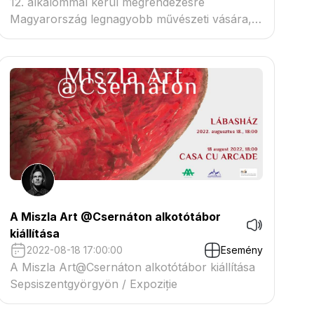
12. alkalommal kerül megrendezésre
Magyarország legnagyobb művészeti vására,
az Art Market Budapest A projekt szekcióban
a DUNARTCOM Nemzetközi művésztelepünk
standjára várunk mindenkit szetetettel (PR108).
A Miszla Art @Csernáton alkotótábor
kiállítása
2022-08-18 17:00:00
Esemény
A Miszla Art@Csernáton alkotótábor kiállítása
Sepsiszentgyörgyön / Expoziție