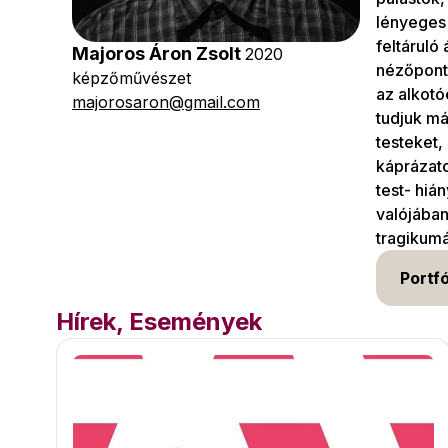
lényeges 
feltáruló
Majoros Áron Zsolt
2020
nézőponto
képzőművészet
az alkotó
majorosaron@gmail.com
tudjuk má
testeket,
káprázato
test- hiá
valójában
tragikum
Portfó
Hírek, Események