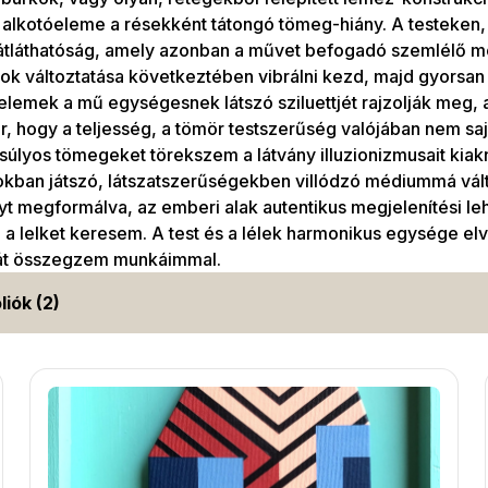
alkotóeleme a résekként tátongó tömeg-hiány. A testeken,
 átláthatóság, amely azonban a művet befogadó szemlélő m
k változtatása következtében vibrálni kezd, majd gyorsan 
elemek a mű egységesnek látszó sziluettjét rajzolják meg, 
r, hogy a teljesség, a tömör testszerűség valójában nem sajá
 súlyos tömegeket törekszem a látvány illuzionizmusait kiak
kban játszó, látszatszerűségekben villódzó médiummá válto
nyt megformálva, az emberi alak autentikus megjelenítési le
 a lelket keresem. A test és a lélek harmonikus egysége e
át összegzem munkáimmal.
liók (2)