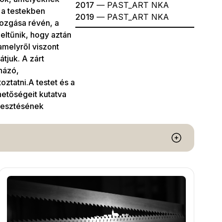
2017
— PAST_ART NKA
 a testekben
2019
— PAST_ART NKA
ozgása révén, a
eltűnik, hogy aztán
amelyről viszont
tjuk. A zárt
názó,
ztatni.A testet és a
hetőségeit kutatva
lvesztésének