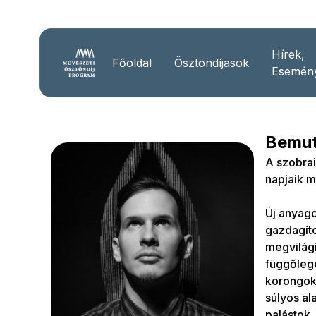
Hírek,
Főoldal
Ösztöndíjasok
Esemén
Bemut
A szobrai
napjaik m
Új anyago
gazdagíto
megvilágí
függőlege
korongokb
súlyos al
palástok,