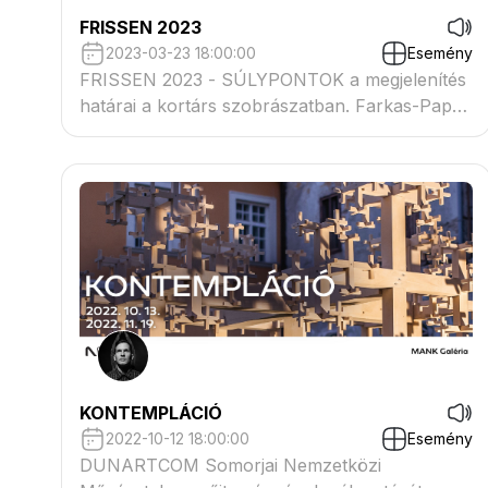
FRISSEN 2023
2023-03-23 18:00:00
Esemény
FRISSEN 2023 - SÚLYPONTOK a megjelenítés
határai a kortárs szobrászatban. Farkas-Pap
Éva, Gálhidy Péter, Majoros Áron Zsolt,
Menasági Péter, Polgár Botond
KONTEMPLÁCIÓ
2022-10-12 18:00:00
Esemény
DUNARTCOM Somorjai Nemzetközi