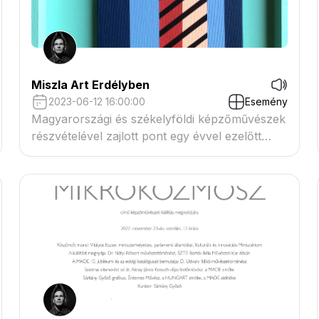
Miszla Art Erdélyben
2023-06-12 16:00:00
Esemény
Magyarországi és székelyföldi képzőművészek
részvételével zajlott pont egy évvel ezelőtt
Erdélyben a "Miszla Art@Csernáton"
alkotótábor, mely a magyarországi Miszla-Art
nyári alkotótáborok székelyföldi testvér-
rendezvényeként valósult meg