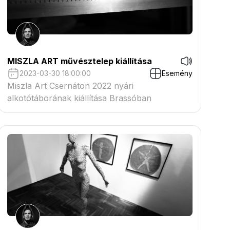
MISZLA ART művésztelep kiállítása
2023-03-30 18:00:00
Esemény
Miszla Art Csernáton 2022 nyári
alkotótáborának kiállítása Brassóban