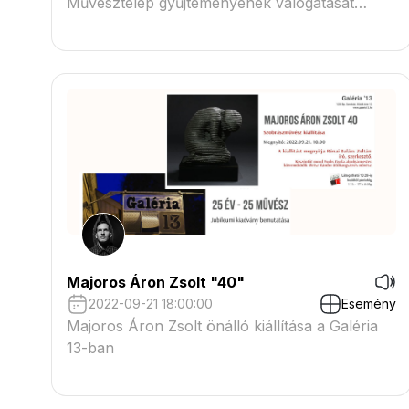
Művésztelep gyűjteményének válogatását
bemutató kiállítás megnyitójára, amelynek címe
KONTEMPLÁCIÓ
Majoros Áron Zsolt "40"
2022-09-21 18:00:00
Esemény
Majoros Áron Zsolt önálló kiállítása a Galéria
13-ban