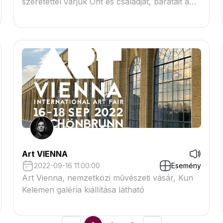
szeretettel várjuk Önt és családját, barátait a
68. Vásárhelyi Őszi Tárlat ünnepélyes
megnyitójára.
Art VIENNA
2022-09-16 11:00:00
Esemény
Art Vienna, nemzetközi művészeti vásár, Kun
Kelemen galéria kiállítása látható